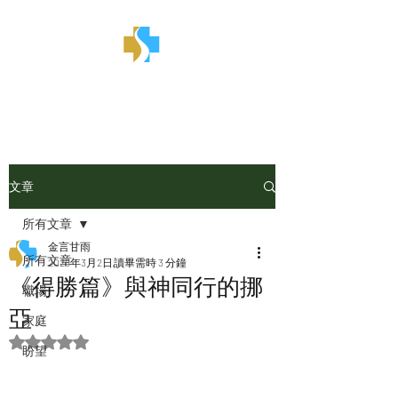
金言甘雨
文章
所有文章
金言甘雨
所有文章
2025年3月2日
讀畢需時 3 分鐘
《得勝篇》與神同行的挪
職場
亞
家庭
評等為 NaN（最高為 5 顆星）。
盼望