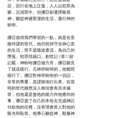
惡，惡行在地上泛濫，人人以犯罪為
樂，沉溺罪中。但挪亞卻選擇敬畏
神，聽從神過聖潔的生活，遵行神的
吩咐。
挪亞值得我們學習的一點，就是在歪
曲悖謬的世代，他仍然持守合神心意
的生活，而不是隨波逐流，為自己的
墮落、犯罪找藉口。創世記 6章22節
記載：神吩咐挪亞做方舟，挪亞聽見
了就這樣行。凡神所吩咐的，他都照
樣行了。挪亞對神所吩咐的一切話，
非常的尊重，並謹慎地行出來。在當
時的世代雖然沒人相信會有洪水滅
世，但他還是盡他的能力作他應作的
事，挪亞盡了自己的本份去完成神託
付給他的任務，沒有理會世人對他的
眼光和恥笑。他專心聽從神，順服神