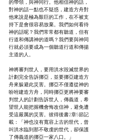
的帶領，與神同行。他相信神的話，
對神的話一點也不疑惑，建造方舟對
他來說是極為艱巨的工作，在不被支
持下是會很容易放棄。我們如何看待
神的話呢？我們常常都有聽道，但有
行道和傳講神的道嗎？我們要與神同
行就必須要成為一個聽道行道和傳揚
主道的人。
神將審判世人，要用洪水毀滅世界的
計劃完全告訴挪亞，並要挪亞建造方
舟來躲避此災害。挪亞不僅遵從神的
吩咐建造方舟，同時挪亞更將神要審
判世人的計劃告訴世人，傳義道，希
望世人能把握機會悔改信神，避免遭
受這嚴厲的災害。彼得後書2章5節記
載：「神也沒有寬容上古的世代，曾
叫洪水臨到那不敬虔的世代，卻保護
了傳義道的挪亞一家八口。」