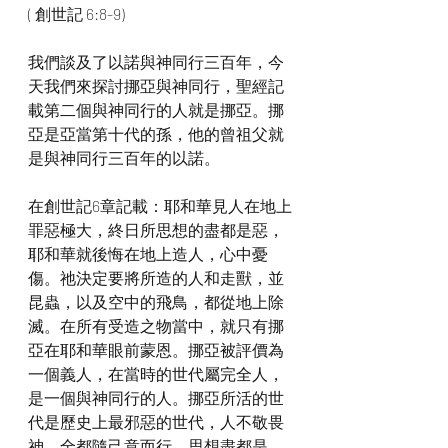
( 創世記 6:8-9)
我們談及了以諾與神同行三百年，今
天我們來探討挪亞與神同行，聖經記
載第二個與神同行的人就是挪亞。挪
亞是亞當第十代的孫，他的曾祖父就
是與神同行三百年的以諾。
在創世記6章記載：耶和華見人在地上
罪惡極大，終日所思想的盡都是惡，
耶和華就後悔在地上造人，心中憂
傷。祂決定要將所造的人和走獸，並
昆蟲，以及空中的飛鳥，都從地上除
滅。在所有受造之物當中，就只有挪
亞在耶和華眼前蒙恩。挪亞被評價為
一個義人，在當時的世代屬完全人，
是一個與神同行的人。挪亞所活的世
代是歷史上最邪惡的世代，人不敬畏
神，全都隨己意而行，思想盡都是