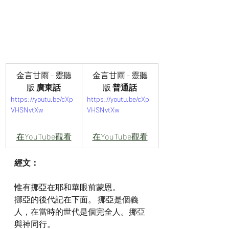
金言甘雨 - 靈聽
金言甘雨 - 靈聽
版
 廣東話
版
 普通話
https://youtu.be/cXp
https://youtu.be/cXp
VHSNvtXw
VHSNvtXw
在YouTube觀看
在YouTube觀看
經文：
惟有挪亞在耶和華眼前蒙恩。
挪亞的後代記在下面。 挪亞是個義
人，在當時的世代是個完全人。挪亞
與神同行。