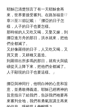
耶穌已清楚預言了有一天耶穌會再
來，世界要接受審判。在路加福音17
章26至30節記載：「挪亞的日子怎
樣，人子的日子也要怎樣。
那時候的人又吃又喝，又娶又嫁，到
挪亞進方舟的那日，洪水就來，把他
們全都滅了。
又好像羅得的日子，人又吃又喝，又
買又賣，又耕種又蓋造。
到羅得出所多瑪的那日，就有火與硫
磺從天上降下來，把他們全都滅了。
人子顯現的日子也要這樣。」
挪亞與神同行，他明白神的心意和旨
意，並勇敢傳義道。耶穌已經將神的
旨意指示了給我們，告訴我們祂要再
來審判全地，我們有勇氣宣講主再來
的信息，呼籲世人儆醒嗎？