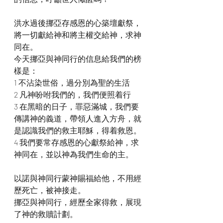
洪水過後挪亞存感恩的心築壇獻祭，
將一切獻給神和將主權交給神，求神
同在。
今天挪亞與神同行的信息給我們的榜
樣是：
1 不沾染世俗，過分別為聖的生活
2 凡神吩咐我們的，我們便照着行
3 在黑暗的日子，罪惡滿城，我們要
傳講神的義道，帶領人進入方舟，就
是認識我們的救主耶穌，得着救恩。
4 我們要常存感恩的心獻祭給神，求
神同在，並以神為我們生命的主。
以諾與神同行蒙神賜福給他，不用經
歷死亡，被神接走。
挪亞與神同行，經歷全家得救，展現
了神的救贖計劃。