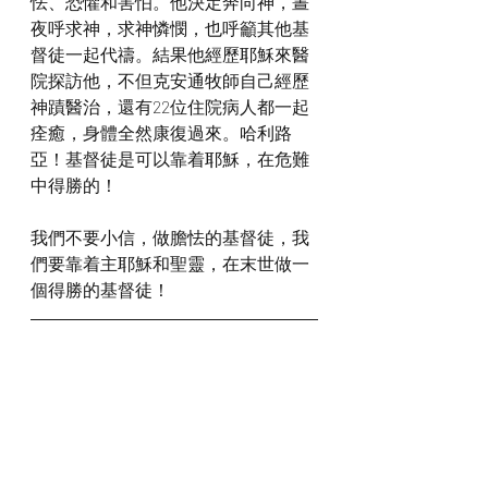
怯、恐懼和害怕。他決定奔向神，晝
夜呼求神，求神憐憫，也呼籲其他基
督徒一起代禱。結果他經歷耶穌來醫
院探訪他，不但克安通牧師自己經歷
神蹟醫治，還有22位住院病人都一起
痊癒，身體全然康復過來。哈利路
亞！基督徒是可以靠着耶穌，在危難
中得勝的！
我們不要小信，做膽怯的基督徒，我
們要靠着主耶穌和聖靈，在末世做一
個得勝的基督徒！