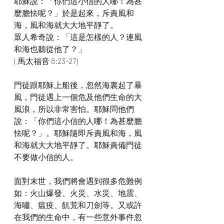
耶穌說：「你們這小信的人哪！為甚
麼膽怯呢？」於是起來，斥責風和
海，風和海就大大地平靜了。
眾人希奇說：「這是怎樣的人？連風
和海也聽從他了？」
( 馬太福音 8:23-27)
門徒跟耶穌上船後，忽然海裏起了暴
風，門徒遇上一個危及他們生命的大
風浪，所以非常害怕。耶穌問他們
說：「你們這小信的人哪！為甚麼膽
怯呢？」。耶穌隨即斥責風和海，風
和海就大大地平靜了。耶穌責備門徒
不要做小信的人。
面對末世，我們將會遇到很多危難例
如：火山爆發、火災、水災、地震、
海嘯、瘟疫、飢荒和刀劍等。又或許
在我們的生命中，有一些意外事件忽