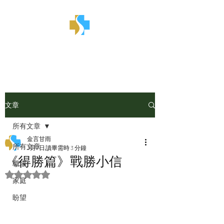
金言甘雨
文章
所有文章
金言甘雨
所有文章
3月7日
讀畢需時 3 分鐘
《得勝篇》戰勝小信
職場
評等為 NaN（最高為 5 顆星）。
家庭
盼望