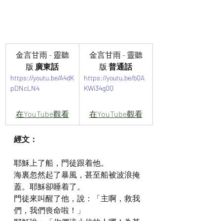
金言甘雨 - 靈聽
金言甘雨 - 靈聽
版 
廣東話
版 
普通話
https://youtu.be/A4dK
https://youtu.be/bQA
pDNcLN4
KWi34gQQ
在YouTube觀看
在YouTube觀看
經文：
耶穌上了船，門徒跟着他。
海裏忽然起了暴風，甚至船被波浪掩
蓋。耶穌卻睡着了。
門徒來叫醒了他，說：「主啊，救我
們，我們喪命啦！」