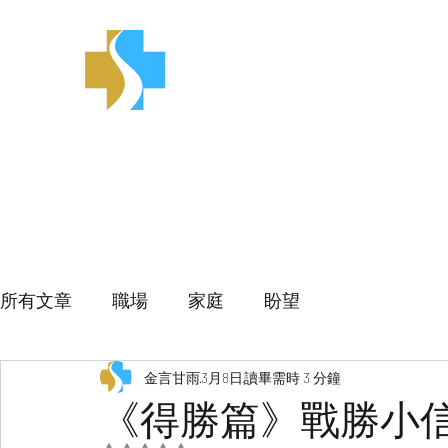
金言甘雨
所有文章
職場
家庭
盼望
金言甘雨
3月8日
讀畢需時 3 分鐘
《得勝篇》戰勝小