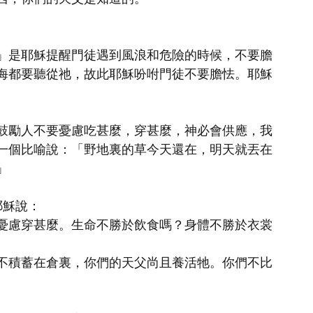
」是耶穌提醒門徒遇到風浪和危險的時候，不要膽
海都要聽從祂，故此耶穌吩咐門徒不要膽怯。耶穌
鼓勵人不要憂慮吃甚麼，穿甚麼，神必會供應，我
一個比喻說：「野地裏的草今天還在，明天就丟在
」
耶穌說：
憂慮穿甚麼。生命不勝於飲食嗎？身體不勝於衣裳
不積蓄在倉裏，你們的天父尚且養活牠。你們不比