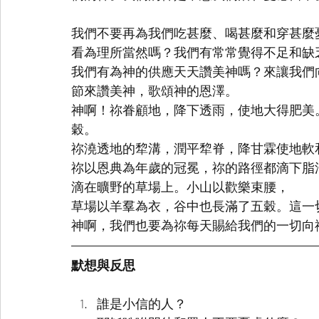
我們不要再為我們吃甚麼、喝甚麼和穿甚麼
看為理所當然嗎？我們有常常覺得不足和缺
我們有為神的供應天天讚美神嗎？來讓我們向
節來讚美神，歌頌神的恩澤。
神啊！祢眷顧地，降下透雨，使地大得肥美
穀。
祢澆透地的犂溝，潤平犂脊，降甘霖使地軟
祢以恩典為年歲的冠冕，祢的路徑都滴下脂
滴在曠野的草場上。小山以歡樂束腰，
草場以羊羣為衣，谷中也長滿了五穀。這一
神啊，我們也要為祢每天賜給我們的一切向
默想與反思
誰是小信的人？