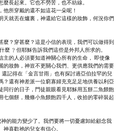
怎麼長起來。它也不勞苦，也不紡線。
，他所穿戴的還不如這花一朵呢！
明天就丟在爐裏，神還給它這樣的妝飾，何況你們
甚麼？穿甚麼？這是小信的表現，我們可以做得到
什麼 ﹖但耶穌告訴我們這些是外邦人所求的。
信主的人必須要知道神關心所有的生命， 即使像
麗的妝飾，神豈不更關心我們、更供應我們的需要
的。還記得在「金言甘雨」也有探討過亞伯拉罕的兒
嗎？還有神差派一位窮寡婦充充足足地供養以利亞
徒同行的日子，門徒親眼看見耶穌用五餅二魚餵飽
用七個餅，幾條小魚餵飽四千人，收拾的零碎裝起
把神的能力變少了。我們要將一切憂慮卸給顧念我
。神喜歡祂的兒女有信心。