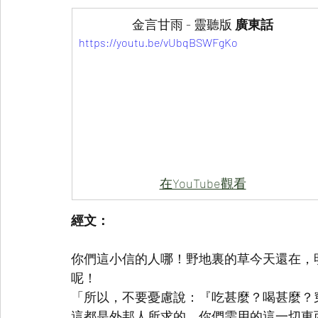
金言甘雨 - 靈聽版 
廣東話
https://youtu.be/vUbqBSWFgKo
在YouTube觀看
經文：
你們這小信的人哪！野地裏的草今天還在，
呢！
「所以，不要憂慮說：『吃甚麼？喝甚麼？
這都是外邦人所求的。你們需用的這一切東