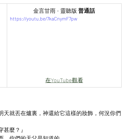
金言甘雨 - 靈聽版 
普通話
https://youtu.be/7kaCnymF7pw
在YouTube觀看
明天就丟在爐裏，神還給它這樣的妝飾，何況你們
穿甚麼？』
西，你們的天父是知道的。