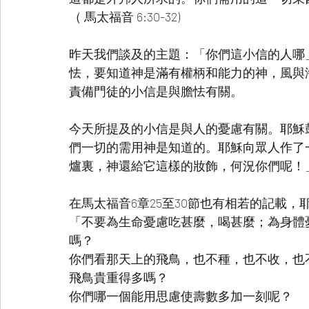
（ 馬太福音 6:30-32)
昨天我們談及的主題：「你們這小信的人哪
怯，要知道神是滿有權柄和能力的神，風與
責備門徒的小信是與膽怯有關。
今天所提及的小信是與人的憂慮有關。耶穌
們一切的需用神是知道的。耶穌向眾人作了
爐裏，神還給它這樣的妝飾，何況你們呢！
在馬太福音6章25至30節也有相若的記載，
「不要為生命憂慮吃甚麼，喝甚麼；為身體
嗎？
你們看那天上的飛鳥，也不種，也不收，也
飛鳥貴重得多嗎？
你們哪一個能用思慮使壽數多加一刻呢？