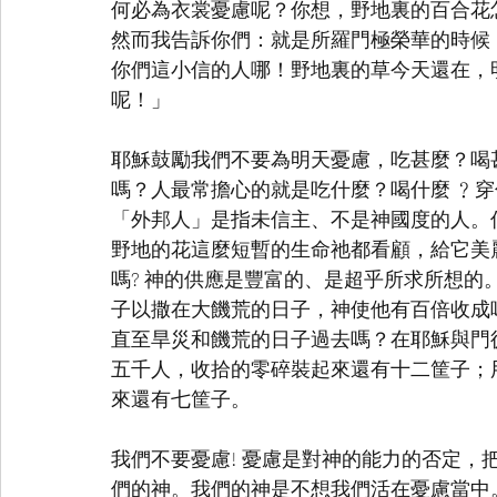
何必為衣裳憂慮呢？你想，野地裏的百合花
然而我告訴你們：就是所羅門極榮華的時候
你們這小信的人哪！野地裏的草今天還在，
呢！」
耶穌鼓勵我們不要為明天憂慮，吃甚麼？喝
嗎？人最常擔心的就是吃什麼？喝什麼 ﹖穿
「外邦人」是指未信主、不是神國度的人。
野地的花這麼短暫的生命祂都看顧，給它美
嗎? 神的供應是豐富的、是超乎所求所想
子以撒在大饑荒的日子，神使他有百倍收成
直至旱災和饑荒的日子過去嗎？在耶穌與門
五千人，收拾的零碎裝起來還有十二筐子；
來還有七筐子。
我們不要憂慮! 憂慮是對神的能力的否定，
們的神。我們的神是不想我們活在憂慮當中