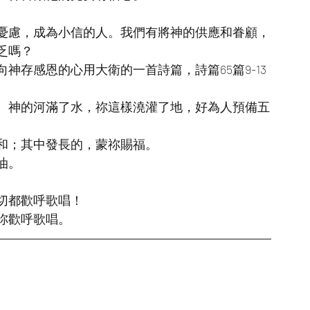
憂慮，成為小信的人。我們有將神的供應和眷顧，
乏嗎？
神存感恩的心用大衛的一首詩篇，詩篇65篇9-13
。神的河滿了水，祢這樣澆灌了地，好為人預備五
和；其中發長的，蒙祢賜福。
油。
切都歡呼歌唱！
祢歡呼歌唱。