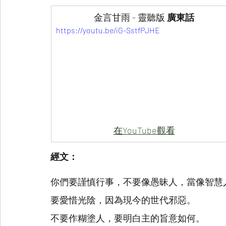
金言甘雨 - 靈聽版
 廣東話
https://youtu.be/iG-SstfPJHE
在YouTube觀看
經文：
你們要謹慎行事，不要像愚昧人，當像智慧
要愛惜光陰，因為現今的世代邪惡。
不要作糊塗人，要明白主的旨意如何。