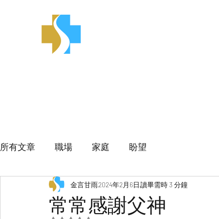
金言甘雨
所有文章
職場
家庭
盼望
金言甘雨
2024年2月6日
讀畢需時 3 分鐘
常常感謝父神