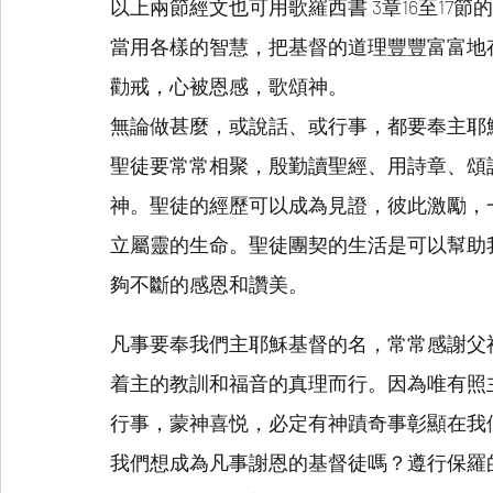
以上兩節經文也可用歌羅西書 3章16至17
當用各樣的智慧，把基督的道理豐豐富富地
勸戒，心被恩感，歌頌神。
無論做甚麼，或說話、或行事，都要奉主耶
聖徒要常常相聚，殷勤讀聖經、用詩章、頌
神。聖徒的經歷可以成為見證，彼此激勵，
立屬靈的生命。聖徒團契的生活是可以幫助
夠不斷的感恩和讚美。
凡事要奉我們主耶穌基督的名，常常感謝父
着主的教訓和福音的真理而行。因為唯有照
行事，蒙神喜悦，必定有神蹟奇事彰顯在我
我們想成為凡事謝恩的基督徒嗎？遵行保羅