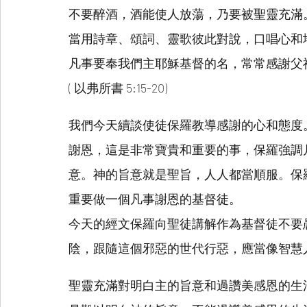
不要醉酒，酒能使人放蕩，乃要被聖靈充滿
當用詩章、頌詞、靈歌彼此對說，口唱心和
凡事要奉我們主耶穌基督的名，常常感謝父
( 以弗所書 5:15-20)
我們今天續談使徒保羅教導感謝的心和態度。
謝恩，這是非常寶貴和重要的事，保羅強調
意。神的旨意就是聖旨，人人都當順服。保
重要做一個凡事謝恩的基督徒。
今天的經文保羅向聖徒講解作為基督徒不要
陰，跟隨這個邪惡的世代行惡，應當像智慧
聖靈充滿對明白主的旨意和過讚美感恩的生