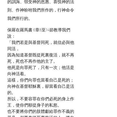
的訓誨、領受神的恩惠、喜悦神的法
則、作神吩咐我們所作的，行神命令
我們所行的。
保羅在羅馬書 6章8至14節教導我們
說：
「我們若是與基督同死，就信必與他
同活，
因為知道基督既從死裏復活，就不再
死，死也不再作他的主了。
他死是向罪死了，只有一次；他活是
向神活着。
這樣，你們向罪也當看自己是死的；
向神在基督耶穌裏，卻當看自己是活
的。
所以，不要容罪在你們必死的身上作
王，使你們順從身子的私慾。
也不要將你們的肢體獻給罪作不義的