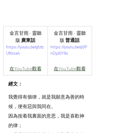
金言甘雨 - 靈聽
金言甘雨 - 靈聽
版
 廣東話
版
 普通話
https://youtu.be/gfzlz
https://youtu.be/qQP
UNtsa4
nDyz0Y9o
在YouTube觀看
在YouTube觀看
經文：
我覺得有個律，就是我願意為善的時
候，便有惡與我同在。
因為按着我裏面的意思，我是喜歡神
的律；