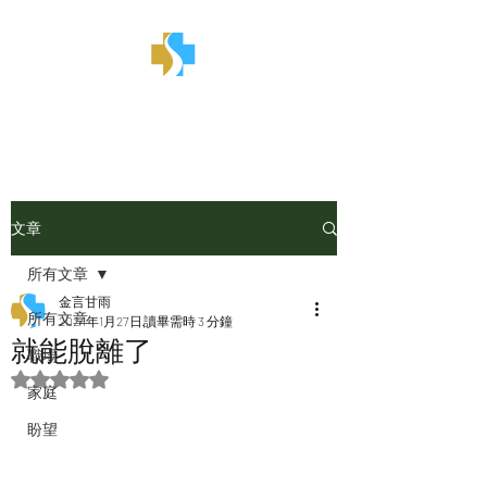
金言甘雨
文章
所有文章
金言甘雨
所有文章
2024年1月27日
讀畢需時 3 分鐘
就能脫離了
職場
評等為 NaN（最高為 5 顆星）。
家庭
盼望