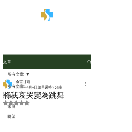
金言甘雨
文章
所有文章
金言甘雨
所有文章
2022年4月4日
讀畢需時 2 分鐘
將我哀哭變為跳舞
職場
評等為 NaN（最高為 5 顆星）。
家庭
盼望