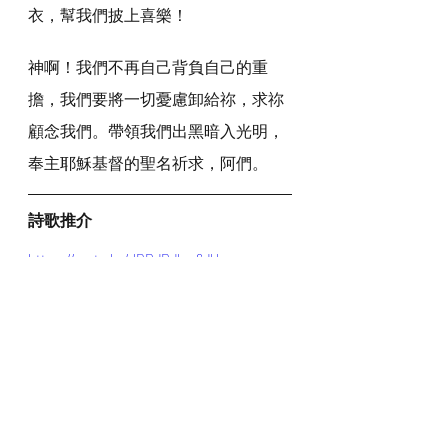
衣，幫我們披上喜樂！
神啊！我們不再自己背負自己的重
擔，我們要將一切憂慮卸給祢，求祢
顧念我們。帶領我們出黑暗入光明，
奉主耶穌基督的聖名祈求，阿們。
詩歌推介
https://youtu.be/JBRdRdbm6dU
*瀏覽者可揀選在此影片的原本來源觀
看影片 (影片來源: 