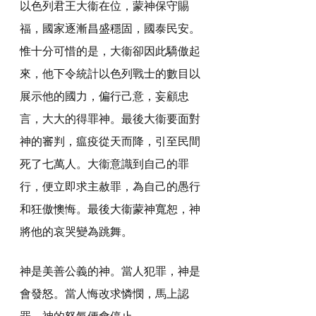
以色列君王大衞在位，蒙神保守賜
福，國家逐漸昌盛穩固，國泰民安。
惟十分可惜的是，大衞卻因此驕傲起
來，他下令統計以色列戰士的數目以
展示他的國力，偏行己意，妄顧忠
言，大大的得罪神。最後大衞要面對
神的審判，瘟疫從天而降，引至民間
死了七萬人。大衞意識到自己的罪
行，便立即求主赦罪，為自己的愚行
和狂傲懊悔。最後大衞蒙神寬恕，神
將他的哀哭變為跳舞。
神是美善公義的神。當人犯罪，神是
會發怒。當人悔改求憐憫，馬上認
罪，神的怒氣便會停止。