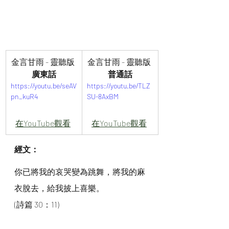
金言甘雨 - 靈聽版 
金言甘雨 - 靈聽版 
廣東話
普通話
https://youtu.be/seAV
https://youtu.be/TLZ
pn_kuR4
SU-8AxBM
在YouTube觀看
在YouTube觀看
經文：
你已將我的哀哭變為跳舞，將我的麻
衣脫去，給我披上喜樂。
(詩篇 30：11)