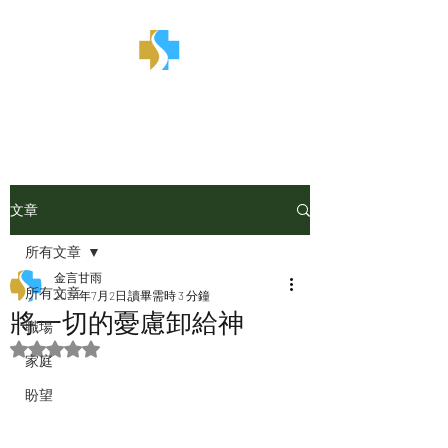
金言甘雨
文章
所有文章
金言甘雨
所有文章
2024年7月2日
讀畢需時 3 分鐘
將一切的憂慮卸給神
職場
評等為 NaN（最高為 5 顆星）。
家庭
盼望