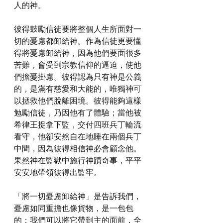
人的神。
彼得鼓勵信徒要將整個人生所面對一
切的憂慮都卸給神。作為信徒更要懂
得將憂慮卸給神，因為他們要面很多
苦難，會受到宗教信仰的逼迫，使他
們擔憂掛慮。彼得認為只有神是公義
的，是滿有慈愛和大能的，唯獨神可
以拯救他們脫離困境。彼得能夠這樣
勉勵信徒，乃因他有了體驗；當他被
希律王捉拿下監，交付四班兵丁輪流
看守，他卻安然自在地睡在兩個兵丁
中間，因為彼得相信神必會顧念他。
果然神在監獄中施行神蹟奇事，平平
安安地帶領彼得出監牢。
「將一切憂慮卸給神」是告訴我們，
憂慮如同重擔也像貨物，是一包包
的；我們可以將它帶到主的面前，全