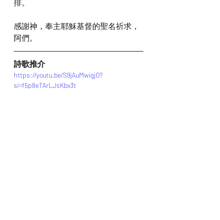
排。
感謝神，奉主耶穌基督的聖名祈求，
阿們。
詩歌推介
https://youtu.be/S9jAuMwigj0?
si=f5p8eTArLJsKbx3t
*瀏覽者可揀選在此影片的原本來源觀
看影片 (影片來源:
https://youtu.be/S9jAuMwigj0?
si=f5p8eTArLJsKbx3t
)