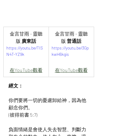
金言甘雨 - 靈聽
金言甘雨 - 靈聽
版
 廣東話
版
 普通話
https://youtu.be/TIS
https://youtu.be/3Gp
N4T-YZ9k
kwH6kgis
在YouTube觀看
在YouTube觀看
經文：
你們要將一切的憂慮卸給神，因為他
顧念你們。
(彼得前書 5:7)
負面情緒是會使人失去智慧、判斷力