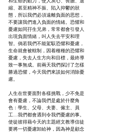
和生命的動力，使人灰心、喪膽、退
縮、甚至精神不振、陷入抑鬱的狀
態，所以我們必須遠離負面的思想，
不要讓我們進入負面的情緒。恐懼和
憂慮如同孖生兄弟，常常都會引發人
出現負面情緒，叫人失去平安和理
智。倘若我們不能駕馭恐懼和憂慮，
生命就會被轄制，因着種種的恐懼和
憂慮，失去人生方向和目標，最終導
致一事無成。前兩天我們探討了怎樣
勝過恐懼，今天我們來談如何消除憂
慮。
人生在世要面對各樣挑戰，少不免是
會有憂慮，不論我們是處於什麼角
色：學生、父母、夫妻、僱主、員
工....我們都會遇到令我們憂慮的事。
使徒彼得藉今天的主題經文教導信徒
要將一切憂慮卸給神，因為神是顧念