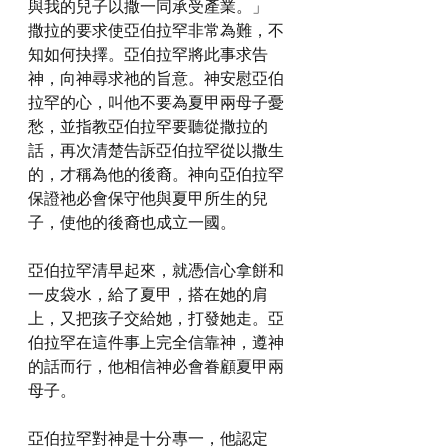
與我的兒子以撒一同承受產業。」
撒拉的要求使亞伯拉罕非常為難，不
知如何抉擇。亞伯拉罕將此事求告
神，向神尋求祂的旨意。神安慰亞伯
拉罕的心，叫他不要為夏甲兩母子憂
愁，並指教亞伯拉罕要聽從撒拉的
話，再次清楚告訴亞伯拉罕從以撒生
的，才稱為他的後裔。神向亞伯拉罕
保證祂必會保守他與夏甲所生的兒
子，使他的後裔也成立一國。
亞伯拉罕清早起來，就憑信心拿餅和
一皮袋水，給了夏甲，搭在她的肩
上，又把孩子交給她，打發她走。亞
伯拉罕在這件事上完全信靠神，遵神
的話而行，他相信神必會眷顧夏甲兩
母子。
亞伯拉罕對神是十分專一，他認定