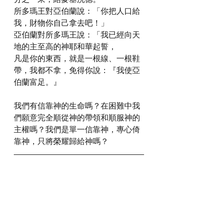
所多瑪王對亞伯蘭說：「你把人口給
我，財物你自己拿去吧！」
亞伯蘭對所多瑪王說：「我已經向天
地的主至高的神耶和華起誓，
凡是你的東西，就是一根線、一根鞋
帶，我都不拿，免得你說：『我使亞
伯蘭富足。』
我們有信靠神的生命嗎？在困難中我
們願意完全順從神的帶領和順服神的
主權嗎？我們是單一信靠神，專心倚
靠神，只將榮耀歸給神嗎？