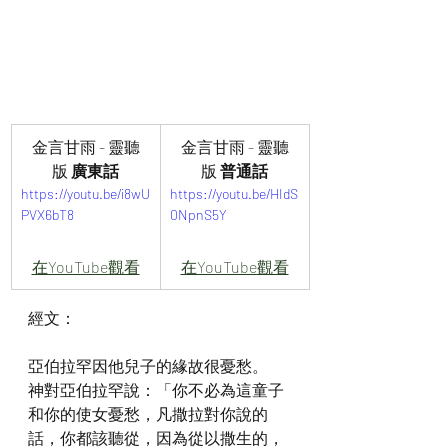
金言甘雨 - 靈聽
金言甘雨 - 靈聽
版
 廣東話
版
 普通話
https://youtu.be/i8wU
https://youtu.be/HIdS
PVX6bT8
0NpnS5Y
在YouTube觀看
在YouTube觀看
經文：
亞伯拉罕因他兒子的緣故很憂愁。
神對亞伯拉罕說：「你不必為這童子
和你的使女憂愁，凡撒拉對你說的
話，你都該聽從，因為從以撒生的，