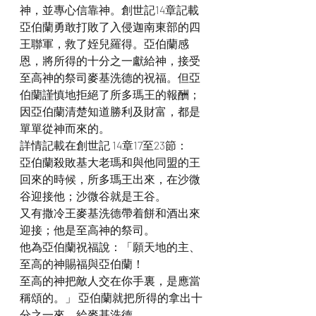
神，並專心信靠神。創世記14章記載
亞伯蘭勇敢打敗了入侵迦南東部的四
王聯軍，救了姪兒羅得。亞伯蘭感
恩，將所得的十分之一獻給神，接受
至高神的祭司麥基洗德的祝福。但亞
伯蘭謹慎地拒絕了所多瑪王的報酬；
因亞伯蘭清楚知道勝利及財富，都是
單單從神而來的。
詳情記載在創世記 14章17至23節：
亞伯蘭殺敗基大老瑪和與他同盟的王
回來的時候，所多瑪王出來，在沙微
谷迎接他；沙微谷就是王谷。
又有撒冷王麥基洗德帶着餅和酒出來
迎接；他是至高神的祭司。
他為亞伯蘭祝福說：「願天地的主、
至高的神賜福與亞伯蘭！
至高的神把敵人交在你手裏，是應當
稱頌的。」 亞伯蘭就把所得的拿出十
分之一來，給麥基洗德。