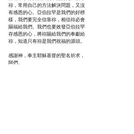
祢，常用自己的方法解決問題，又沒
有感恩的心。亞伯拉罕是我們的好榜
樣，我們要完全信靠祢，相信祢必會
賜福給我們。我們也要效發亞伯拉罕
存感恩的心，將祢賜給我們的奉獻給
祢，知道只有祢是我們祝福的源頭。
感謝神，奉主耶穌基督的聖名祈求，
阿們。
詩歌推介
https://youtu.be/0QzfXXwmQcY
*瀏覽者可揀選在此影片的原本來源觀