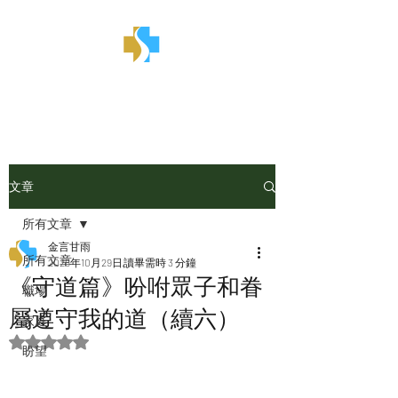
金言甘雨
文章
所有文章
金言甘雨
所有文章
2025年10月29日
讀畢需時 3 分鐘
《守道篇》吩咐眾子和眷
職場
屬遵守我的道（續六）
家庭
評等為 NaN（最高為 5 顆星）。
盼望