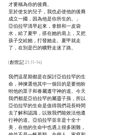
才要稱為你的後裔。
至於使女的兒子，我也必使他的後裔
成立一國，因為他是你所生的。」
亞伯拉罕清早起來，拿餅和一皮袋
水，給了夏甲，搭在她的肩上，又把
孩子交給她，打發她走。夏甲就走
了，在別是巴的曠野走迷了路。
(創世記 21:11-14)
我們這星期都是在探討亞伯拉罕的生
命，神揀選他其中一個目的是要他吩
咐他的眾子和眷屬遵守神的道。今天
我們都是亞伯拉罕的屬靈子孫，所以
亞伯拉罕的生命是值得我們花長時間
去了解和認識，以致我們能效法他遵
行神的道。亞伯拉罕並非是十全十
美，在他的生命中也遇上很多困難，
他並不是一帆風順，在個人、家庭和