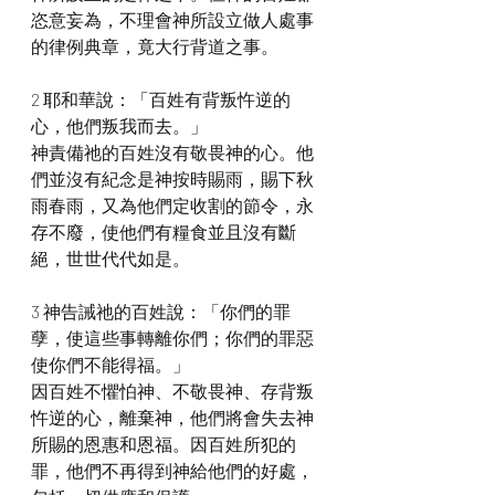
恣意妄為，不理會神所設立做人處事
的律例典章，竟大行背道之事。
2 耶和華說：「百姓有背叛忤逆的
心，他們叛我而去。」
神責備祂的百姓沒有敬畏神的心。他
們並沒有紀念是神按時賜雨，賜下秋
雨春雨，又為他們定收割的節令，永
存不廢，使他們有糧食並且沒有斷
絕，世世代代如是。
3 神告誡祂的百姓說：「你們的罪
孽，使這些事轉離你們；你們的罪惡
使你們不能得福。」
因百姓不懼怕神、不敬畏神、存背叛
忤逆的心，離棄神，他們將會失去神
所賜的恩惠和恩福。因百姓所犯的
罪，他們不再得到神給他們的好處，