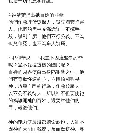
包括一切供應和保護。
4 神清楚指出祂百姓的罪孽
他們作惡埋伏窺探人，設立圈套陷害
人。他們的房中充滿詭詐，不擇手
段，謀利自肥；他們不行公義、不為
孤兒伸冤，也不為窮人辨屈。
5 耶和華說：「我豈不因這些事討罪
呢？豈不報復這樣的國民呢？」
百姓的越界使自己身陷罪孽之中，他
們存背叛忤逆的心，不懼怕和敬畏
神，放肆自己的行為，作惡欺壓人，
以不公不義待人，所以神不但要使祂
的福離開祂的百姓，還要討他們的
罪，報復他們。
神的能力使波浪都聽命於祂，人卻不
因神的大能而戰兢，反而叛逆神、離