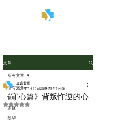
金言甘雨
文章
所有文章
金言甘雨
所有文章
2025年7月30日
讀畢需時 3 分鐘
《守心篇》背叛忤逆的心
職場
評等為 NaN（最高為 5 顆星）。
家庭
盼望