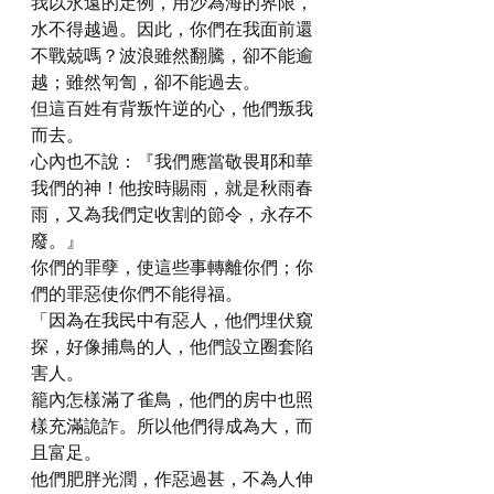
我以永遠的定例，用沙為海的界限，
水不得越過。因此，你們在我面前還
不戰兢嗎？波浪雖然翻騰，卻不能逾
越；雖然匉訇，卻不能過去。
但這百姓有背叛忤逆的心，他們叛我
而去。
心內也不說：『我們應當敬畏耶和華
我們的神！他按時賜雨，就是秋雨春
雨，又為我們定收割的節令，永存不
廢。』
你們的罪孽，使這些事轉離你們；你
們的罪惡使你們不能得福。
「因為在我民中有惡人，他們埋伏窺
探，好像捕鳥的人，他們設立圈套陷
害人。
籠內怎樣滿了雀鳥，他們的房中也照
樣充滿詭詐。所以他們得成為大，而
且富足。
他們肥胖光潤，作惡過甚，不為人伸