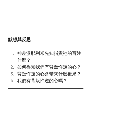
默想與反思
神差派耶利米先知指責祂的百姓
什麼？
如何得知我們有背叛忤逆的心？
背叛忤逆的心會帶來什麼後果？
我們有背叛忤逆的心嗎？