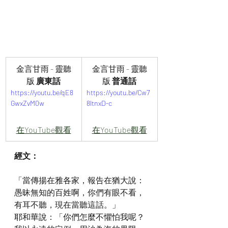
金言甘雨 - 靈聽
金言甘雨 - 靈聽
版
 廣東話
版
 普通話
https://youtu.be/qE8
https://youtu.be/Cw7
GwxZvM0w
8ltnxD-c
在YouTube觀看
在YouTube觀看
經文：
「當傳揚在雅各家，報告在猶大說：
愚昧無知的百姓啊，你們有眼不看，
有耳不聽，現在當聽這話。」
耶和華說：「你們怎麼不懼怕我呢？