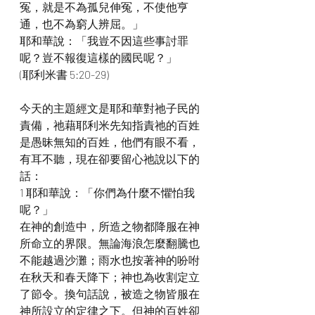
冤，就是不為孤兒伸冤，不使他亨
通，也不為窮人辨屈。」
耶和華說：「我豈不因這些事討罪
呢？豈不報復這樣的國民呢？」
(耶利米書 5:20-29)
今天的主題經文是耶和華對祂子民的
責備，祂藉耶利米先知指責祂的百姓
是愚昧無知的百姓，他們有眼不看，
有耳不聽，現在卻要留心祂說以下的
話：
1 耶和華說：「你們為什麼不懼怕我
呢？」
在神的創造中，所造之物都降服在神
所命立的界限。無論海浪怎麼翻騰也
不能越過沙灘；雨水也按著神的吩咐
在秋天和春天降下；神也為收割定立
了節令。換句話說，被造之物皆服在
神所設立的定律之下。但神的百姓卻