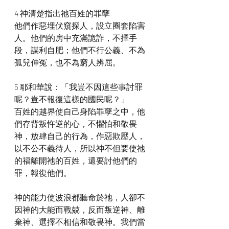
4 神清楚指出祂百姓的罪孽
他們作惡埋伏窺探人，設立圈套陷害
人。他們的房中充滿詭詐，不擇手
段，謀利自肥；他們不行公義、不為
孤兒伸冤，也不為窮人辨屈。
5 耶和華說：「我豈不因這些事討罪
呢？豈不報復這樣的國民呢？」
百姓的越界使自己身陷罪孽之中，他
們存背叛忤逆的心，不懼怕和敬畏
神，放肆自己的行為，作惡欺壓人，
以不公不義待人，所以神不但要使祂
的福離開祂的百姓，還要討他們的
罪，報復他們。
神的能力使波浪都聽命於祂，人卻不
因神的大能而戰兢，反而叛逆神、離
棄神、選擇不相信和敬畏神。我們當