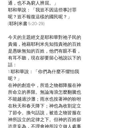
通，也不為窮人辨屈。」
耶和華說：「我豈不因這些事討罪
呢？豈不報復這樣的國民呢？」
(耶利米書 5:20-29)
今天的主題經文是耶和華對祂子民的
責備，祂藉耶利米先知指責祂的百姓
是愚昧無知的百姓，他們有眼不看，
有耳不聽，現在卻要留心祂說以下的
話：
1 耶和華說：「你們為什麼不懼怕我
呢？」
在神的創造中，所造之物都降服在神
所命立的界限。無論海浪怎麼翻騰也
不能越過沙灘；雨水也按著神的吩咐
在秋天和春天降下；神也為收割定立
了節令。換句話說，被造之物皆服在
神所設立的定律之下。但神的百姓卻
恣意妄為，不理會神所設立做人處事