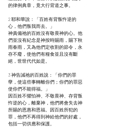
的律例典章，竟大行背道之事。
2 耶和華說：「百姓有背叛忤逆的
心，他們叛我而去。」
神責備祂的百姓沒有敬畏神的心。他
們並沒有紀念是神按時賜雨，賜下秋
雨春雨，又為他們定收割的節令，永
存不廢，使他們有糧食並且沒有斷
絕，世世代代如是。
3 神告誡祂的百姓說：「你們的罪
孽，使這些事轉離你們；你們的罪惡
使你們不能得福。」
因百姓不懼怕神、不敬畏神、存背叛
忤逆的心，離棄神，他們將會失去神
所賜的恩惠和恩福。因百姓所犯的
罪，他們不再得到神給他們的好處，
包括一切供應和保護。