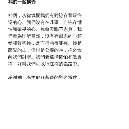
我們一起禱告
神啊，求祢憐憫我們有對祢存背叛忤
逆的心。我們沒有在凡事上向祢存懼
怕和敬畏的心。祢每天賜下恩典，我
們看為理所當然，沒有存感恩的心領
受和報答祢，反而行惡得罪祢。祢是
慈愛的主，但也是公義的神，祢必會
向我們討罪。我們要選擇懼怕和敬畏
祢，好叫我們可以行在祢的義路中。
感謝神，奉主耶穌基督的聖名祈求，
阿們。
詩歌推介
https://youtu.be/-HrtC0IhuqQ?
si=3xfoK_RTUOoCOm9O