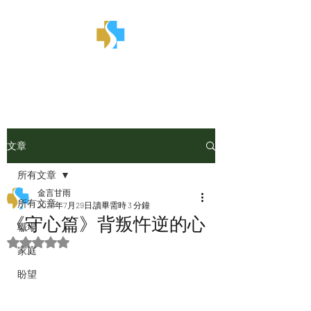
金言甘雨
文章
所有文章
金言甘雨
所有文章
2025年7月29日
讀畢需時 3 分鐘
《守心篇》背叛忤逆的心
職場
評等為 NaN（最高為 5 顆星）。
家庭
盼望