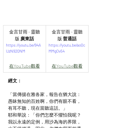
金言甘雨 - 靈聽
金言甘雨 - 靈聽
版
 廣東話
版
 普通話
https://youtu.be/94A
https://youtu.be/aoQc
UzN92QNM
MMgOv54
在YouTube觀看
在YouTube觀看
經文：
「當傳揚在雅各家，報告在猶大說：
愚昧無知的百姓啊，你們有眼不看，
有耳不聽，現在當聽這話。」
耶和華說：「你們怎麼不懼怕我呢？
我以永遠的定例，用沙為海的界限，