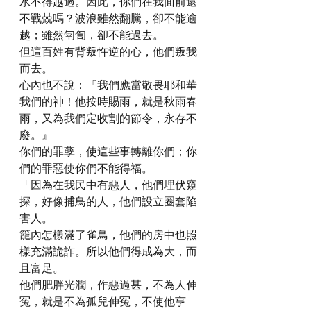
水不得越過。因此，你們在我面前還
不戰兢嗎？波浪雖然翻騰，卻不能逾
越；雖然匉訇，卻不能過去。
但這百姓有背叛忤逆的心，他們叛我
而去。
心內也不說：『我們應當敬畏耶和華
我們的神！他按時賜雨，就是秋雨春
雨，又為我們定收割的節令，永存不
廢。』
你們的罪孽，使這些事轉離你們；你
們的罪惡使你們不能得福。
「因為在我民中有惡人，他們埋伏窺
探，好像捕鳥的人，他們設立圈套陷
害人。
籠內怎樣滿了雀鳥，他們的房中也照
樣充滿詭詐。所以他們得成為大，而
且富足。
他們肥胖光潤，作惡過甚，不為人伸
冤，就是不為孤兒伸冤，不使他亨