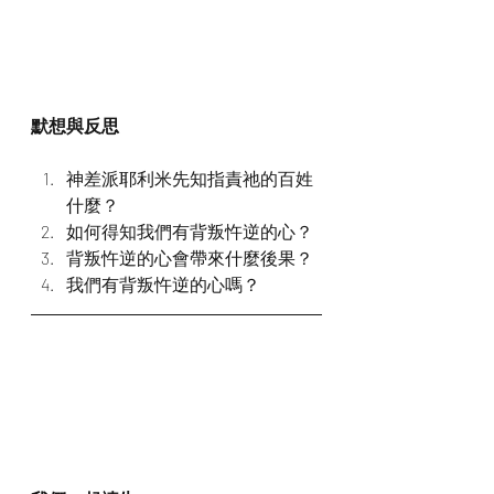
默想與反思
神差派耶利米先知指責祂的百姓
什麼？
如何得知我們有背叛忤逆的心？
背叛忤逆的心會帶來什麼後果？
我們有背叛忤逆的心嗎？