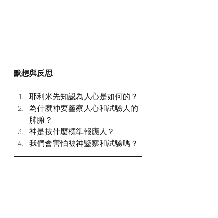
默想與反思
耶利米先知認為人心是如何的？
為什麼神要鑒察人心和試驗人的
肺腑？
神是按什麼標準報應人？
我們會害怕被神鑒察和試驗嗎？