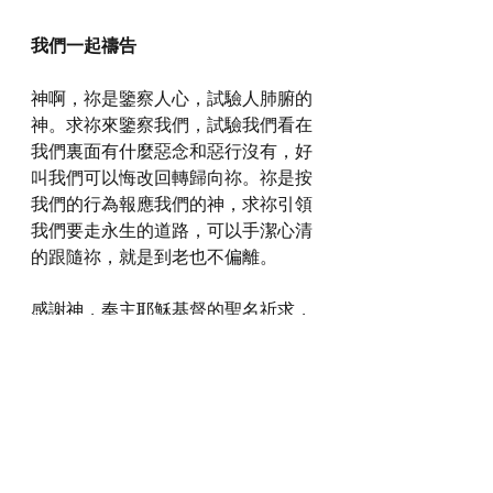
我們一起禱告
神啊，祢是鑒察人心，試驗人肺腑的
神。求祢來鑒察我們，試驗我們看在
我們裏面有什麼惡念和惡行沒有，好
叫我們可以悔改回轉歸向祢。祢是按
我們的行為報應我們的神，求祢引領
我們要走永生的道路，可以手潔心清
的跟隨祢，就是到老也不偏離。
感謝神，奉主耶穌基督的聖名祈求，
阿們。
詩歌推介
https://youtube.com/watch?
v=IWkqEPSGhhY&feature=shared