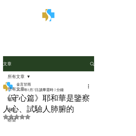
金言甘雨
文章
所有文章
金言甘雨
所有文章
2025年8月7日
讀畢需時 3 分鐘
《守心篇》耶和華是鑒察
職場
人心、試驗人肺腑的
家庭
評等為 NaN（最高為 5 顆星）。
盼望