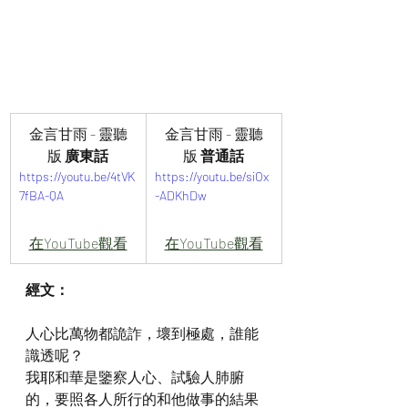
金言甘雨 - 靈聽
金言甘雨 - 靈聽
版
 廣東話
版
 普通話
https://youtu.be/4tVK
https://youtu.be/siOx
7fBA-QA
-ADKhDw
在YouTube觀看
在YouTube觀看
經文：
人心比萬物都詭詐，壞到極處，誰能
識透呢？
我耶和華是鑒察人心、試驗人肺腑
的，要照各人所行的和他做事的結果