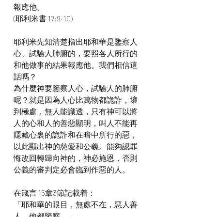
報應他。
(耶利米書 17:9-10)
耶利米先知清楚指出耶和華是鑒察人
心、試驗人肺腑的，要照各人所行的
和他做事的結果報應他。我們相信這
話嗎？
為什麼神要鑒察人心，試驗人的肺腑
呢？就是因為人心比萬物都詭詐，壞
到極處，無人能識透，只有神可以將
人的心和人的善惡顯明，叫人不能再
隱藏心裏的詭詐和在暗中所行的惡，
以此顯出神的慈愛和公義。能夠認罪
悔改回轉歸向神的，神必施恩，否則
公義的審判定必會臨到作惡的人。
在箴言 15章3節記載着：
「耶和華的眼目，無處不在，惡人善
人，他都鑒察。」