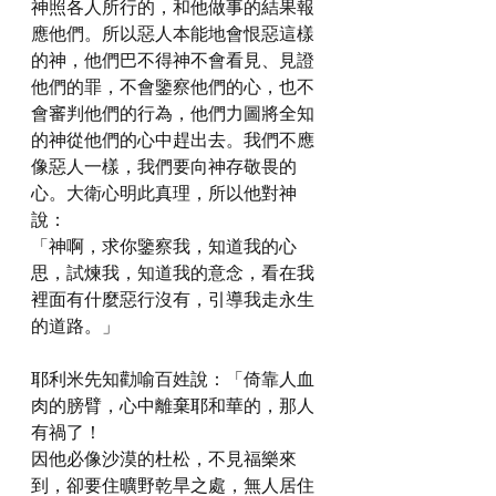
神照各人所行的，和他做事的結果報
應他們。所以惡人本能地會恨惡這樣
的神，他們巴不得神不會看見、見證
他們的罪，不會鑒察他們的心，也不
會審判他們的行為，他們力圖將全知
的神從他們的心中趕出去。我們不應
像惡人一樣，我們要向神存敬畏的
心。大衛心明此真理，所以他對神
說：
「神啊，求你鑒察我，知道我的心
思，試煉我，知道我的意念，看在我
裡面有什麼惡行沒有，引導我走永生
的道路。」
耶利米先知勸喻百姓說：「倚靠人血
肉的膀臂，心中離棄耶和華的，那人
有禍了！
因他必像沙漠的杜松，不見福樂來
到，卻要住曠野乾旱之處，無人居住