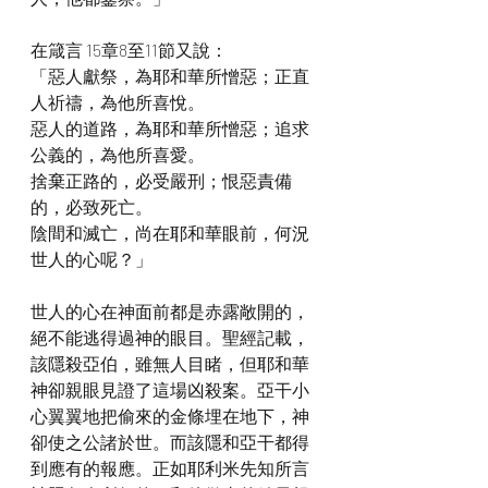
在箴言 15章8至11節又說：
「惡人獻祭，為耶和華所憎惡；正直
人祈禱，為他所喜悅。
惡人的道路，為耶和華所憎惡；追求
公義的，為他所喜愛。
捨棄正路的，必受嚴刑；恨惡責備
的，必致死亡。
陰間和滅亡，尚在耶和華眼前，何況
世人的心呢？」
世人的心在神面前都是赤露敞開的，
絕不能逃得過神的眼目。聖經記載，
該隱殺亞伯，雖無人目睹，但耶和華
神卻親眼見證了這場凶殺案。亞干小
心翼翼地把偷來的金條埋在地下，神
卻使之公諸於世。而該隱和亞干都得
到應有的報應。正如耶利米先知所言