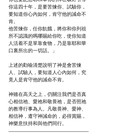
你這四十年，是要苦煉你、試驗你，
要知道你心內如何，肯守他的誡命不
肯。
他苦煉你，任你飢餓，將你和你列祖
所不認識的嗎哪賜給你吃，使你知道
人活着不是單靠食物，乃是靠耶和華
口裏所出的一切話。」
上述的勸喻清楚說明了神是會苦煉
人、試驗人，要知道人心內如何，究
竟人是肯守他的誡命不肯。
神雖在高天之上，仍關注我們是否真
心相信祂、愛祂和敬畏祂，是否照祂
的教導行事為人。凡敬畏神、愛神、
相信神，遵守神誡命的，必得賞賜，
神樂意扶持和與他們同行。