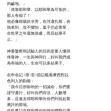
的鹼地。」
「倚靠耶和華、以耶和華為可靠的，
那人有福了！
他必像樹栽於水旁，在河邊扎根，炎
熱來到，並不懼怕，葉子仍必青翠，
在乾旱之年毫無掛慮，而且結果不
止。」
神要鑒察和試驗人的目的是要人懂得
倚靠神，一生與神同行，好叫我們成
為有福的人，生命可以多結果子。
在申命記 8章1至3節記載着摩西對以
色列人的勸喻：
「我今日所吩咐的一切誡命，你們要
謹守遵行，好叫你們存活，人數增
多，且進去得耶和華向你們列祖起誓
應許的那地。
你也要記念耶和華你的神在曠野引導