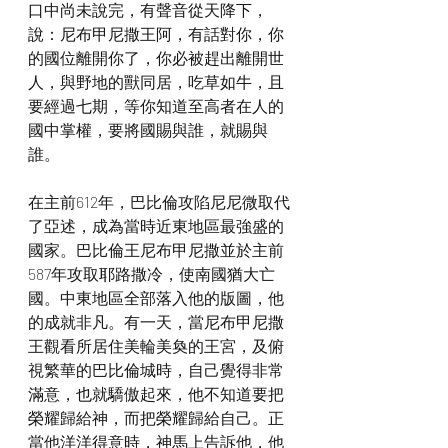
口中尚未說完，有聲音從天降下，
說：尼布甲尼撒王阿，有話對你，你
的國位離開你了，你必被趕出離開世
人，與野地的獸同居，吃草如牛，且
要經過七期，等你知道至高者在人的
國中掌權，要將國賜與誰，就賜與
誰。
在主前612年，巴比倫攻陷尼尼微取代
了亞述，成為當時近東地區最強盛的
國家。巴比倫王尼布甲尼撒並於主前
587年攻取耶路撒冷，使南國猶大亡
國。中東地區全部落入他的版圖，他
的成就非凡。有一天，當尼布甲尼撒
王觀看所居住美輪美奐的王宮，及俯
視繁華的巴比倫城時，自己覺得非常
滿意，也就驕傲起來，他不知道要把
榮耀歸給神，而把榮耀歸給自己。正
當他洋洋得意時，神馬上告訴他，他