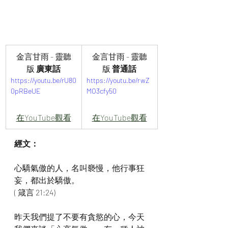
金言甘雨 - 靈聽
金言甘雨 - 靈聽
版
 廣東話
版
 普通話
https://youtu.be/rU80
https://youtu.be/rwZ
0pRBeUE
MO3cfy50
在YouTube觀看
在YouTube觀看
經文：
心驕氣傲的人，名叫褻慢，他行事狂
妄，都出於驕傲。
( 箴言 21:24)
昨天我們提了不要有貪慾的心，今天