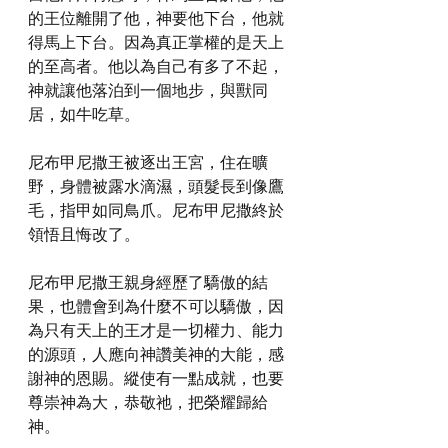
的王位離開了他，神要他下台，他就
得馬上下台。因為真正掌權的是天上
的至高者。他以為自己有多了不起，
神就讓他落泊到一個地步，與獸同
居，如牛吃草。
尼布甲尼撒王被逐出王宮，住在曠
野，身體被露水滴濕，頭髮長到像鷹
毛，指甲如同鳥爪。尼布甲尼撒終於
領悟且悔改了。
尼布甲尼撒王親身經歷了驕傲的結
果，也體會到為什麼不可以驕傲，因
為只有天上的王才是一切權力、能力
的源頭，人應向神讚美神的大能，感
謝神的恩賜。縱使有一點成就，也要
尊崇神為大，恭敬祂，把榮耀歸給
神。