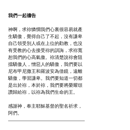
我們一起禱告
神啊，求祢憐憫我們心裏很容易就產
生驕傲，覺得自己了不起，沒有謙卑
自己領受別人或在上位的勸教，也沒
有受教的心去接受祢的訓誨，求祢寬
恕我們的心高氣傲。祢清楚說祢會阻
擋驕傲人，憎惡人的驕傲，我們要以
尼布甲尼撒王和羅波安為借鏡，遠離
驕傲，學習謙卑。我們要知道一切都
是出於祢，本於祢，我們要將榮耀頌
讚歸給祢，以祢為我們生命的王。
感謝神，奉主耶穌基督的聖名祈求，
阿們。
詩歌推介