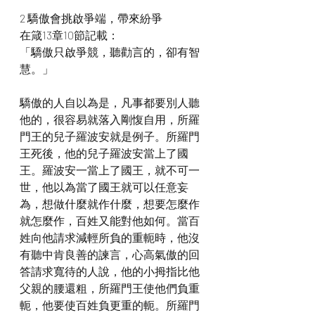
2 驕傲會挑啟爭端，帶來紛爭
在箴13章10節記載：
「驕傲只啟爭競，聽勸言的，卻有智
慧。」
驕傲的人自以為是，凡事都要別人聽
他的，很容易就落入剛愎自用，所羅
門王的兒子羅波安就是例子。所羅門
王死後，他的兒子羅波安當上了國
王。羅波安一當上了國王，就不可一
世，他以為當了國王就可以任意妄
為，想做什麼就作什麼，想要怎麼作
就怎麼作，百姓又能對他如何。當百
姓向他請求減輕所負的重軛時，他沒
有聽中肯良善的諫言，心高氣傲的回
答請求寬待的人說，他的小拇指比他
父親的腰還粗，所羅門王使他們負重
軛，他要使百姓負更重的軛。所羅門