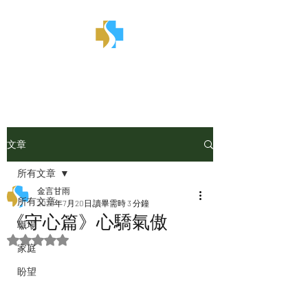
金言甘雨
文章
所有文章
金言甘雨
所有文章
2025年7月20日
讀畢需時 3 分鐘
《守心篇》心驕氣傲
職場
評等為 NaN（最高為 5 顆星）。
家庭
盼望