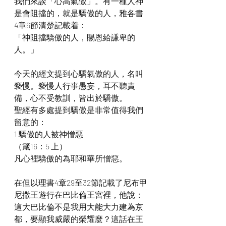
我們來談「心高氣傲」。有一種人神
是會阻擋的，就是驕傲的人，雅各書 
4章6節清楚記載着：
「神阻擋驕傲的人，賜恩給謙卑的
人。」
今天的經文提到心驕氣傲的人，名叫
褻慢。褻慢人行事愚妄，耳不聽責
備，心不受教訓，皆出於驕傲。
聖經有多處提到驕傲是非常值得我們
留意的：
1 驕傲的人被神憎惡
（箴16：5 上）
凡心裡驕傲的為耶和華所憎惡。
在但以理書4章29至32節記載了尼布甲
尼撒王遊行在巴比倫王宮裡，他說：
這大巴比倫不是我用大能大力建為京
都，要顯我威嚴的榮耀麼？這話在王