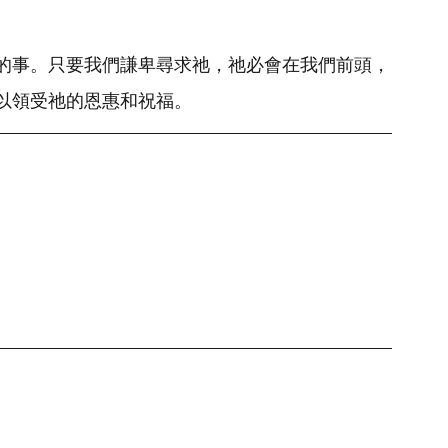
的事。只要我們謙卑尋求祂，祂必會在我們前頭，
以領受祂的恩惠和祝福。