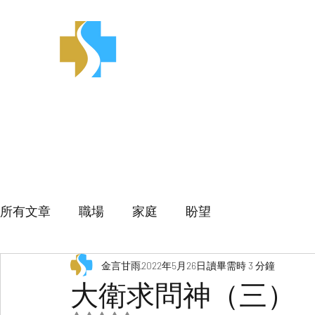
金言甘雨
所有文章
職場
家庭
盼望
金言甘雨
2022年5月26日
讀畢需時 3 分鐘
大衛求問神（三）