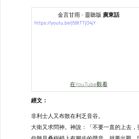
金言甘雨 - 靈聽版 
廣東話
https://youtu.be/j59tTTjO4jY
在YouTube觀看
經文：
非利士人又布散在利乏音谷。
大衛又求問神。神說：「不要一直的上去，
你聽見桑樹梢上有腳步的聲音，就要出戰，