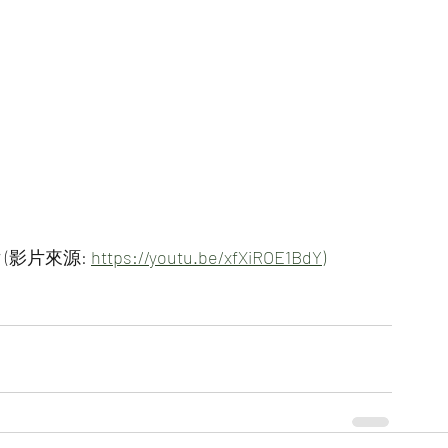
影片來源: 
https://youtu.be/xfXiROE1BdY)