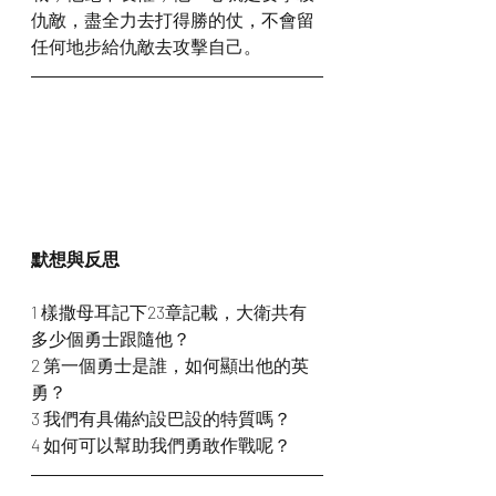
仇敵，盡全力去打得勝的仗，不會留
任何地步給仇敵去攻擊自己。
默想與反思
1 樣撒母耳記下23章記載，大衛共有
多少個勇士跟隨他？
2 第一個勇士是誰，如何顯出他的英
勇？
3 我們有具備約設巴設的特質嗎？
4 如何可以幫助我們勇敢作戰呢？