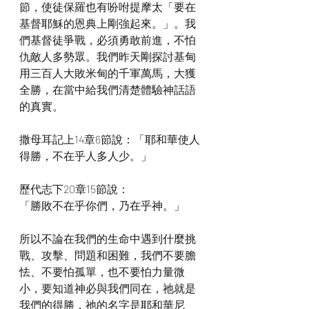
節，使徒保羅也有吩咐提摩太「要在
基督耶穌的恩典上剛強起來。」。我
們基督徒爭戰，必須勇敢前進，不怕
仇敵人多勢眾。我們昨天剛探討基甸
用三百人大敗米甸的千軍萬馬，大獲
全勝，在當中給我們清楚體驗神話語
的真實。
撒母耳記上14章6節說：「耶和華使人
得勝，不在乎人多人少。」
歷代志下20章15節說：
「勝敗不在乎你們，乃在乎神。」
所以不論在我們的生命中遇到什麼挑
戰、攻擊、問題和困難，我們不要膽
怯、不要怕孤單，也不要怕力量微
小，要知道神必與我們同在，祂就是
我們的得勝，祂的名字是耶和華尼