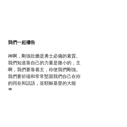
我們一起禱告
神啊，剛強壯膽是勇士必備的素質。
我們知道靠自己的力量是微小的，主
啊，我們要靠着主，祢使我們剛強。
我們要祈禱和常常堅固我們自己在祢
的同在和話語，並耶穌基督的大能
裏。
感謝神，奉主耶穌基督的聖名祈求，
阿們。
詩歌推介