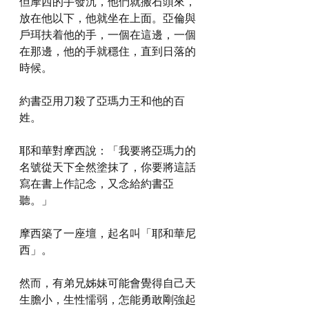
但摩西的手發沉，他們就搬石頭來，
放在他以下，他就坐在上面。亞倫與
戶珥扶着他的手，一個在這邊，一個
在那邊，他的手就穩住，直到日落的
時候。
約書亞用刀殺了亞瑪力王和他的百
姓。
耶和華對摩西說：「我要將亞瑪力的
名號從天下全然塗抹了，你要將這話
寫在書上作記念，又念給約書亞
聽。」
摩西築了一座壇，起名叫「耶和華尼
西」。
然而，有弟兄姊妹可能會覺得自己天
生膽小，生性懦弱，怎能勇敢剛強起