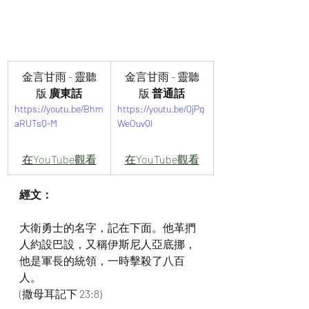
金言甘雨 - 靈聽
金言甘雨 - 靈聽
版
 廣東話
版
 普通話
https://youtu.be/Bhm
https://youtu.be/QjPq
aRUTsQ-M
WeOuvQI
在YouTube觀看
在YouTube觀看
經文：
大衛勇士的名字，記在下面。他革捫
人約設巴設，又稱伊斯尼人亞底挪，
他是軍長的統領，一時擊殺了八百
人。
(撒母耳記下 23:8)