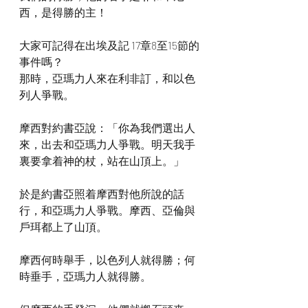
西，是得勝的主！
大家可記得在出埃及記 17章8至15節的
事件嗎？
那時，亞瑪力人來在利非訂，和以色
列人爭戰。
摩西對約書亞說：「你為我們選出人
來，出去和亞瑪力人爭戰。明天我手
裏要拿着神的杖，站在山頂上。」
於是約書亞照着摩西對他所說的話
行，和亞瑪力人爭戰。摩西、亞倫與
戶珥都上了山頂。
摩西何時舉手，以色列人就得勝；何
時垂手，亞瑪力人就得勝。