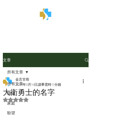
金言甘雨
文章
所有文章
金言甘雨
所有文章
2024年9月14日
讀畢需時 3 分鐘
大衛勇士的名字
職場
評等為 NaN（最高為 5 顆星）。
家庭
盼望