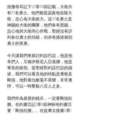
按撒母耳記下23章39節記載，大衛共
有37名勇士。他們都是認真地追隨大
衛，忠心為大衛效力。這37名勇士是
神賜給大衛的團隊，他們各有恩賜，
忠心地與大衛同心作戰，聖經沒有詳
列各位勇士的功績，但亦有描述個別
勇士的英勇。
今天讓我們來探討約設巴設，他是他
革捫人，又稱伊斯尼人亞底挪，他是
軍長的統領。從聖經對約設巴設的描
述，我們可以看見他的特點是勇敢及
剛強，他對着仇敵毫不畏懼，非常勇
悍，可以一時擊殺八百人之多。
我們作為基督的精兵，一定要剛強壯
膽。在約書亞記1章9節神吩咐約書亞
要「剛強壯膽」。在提摩太後書2章1