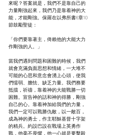
來呢？答案就是，我們不是靠自己的
力量剛強起來，我們乃是靠着神的大
能，才能剛強。保羅在以弗所書6章10
節鼓勵聖徒：
「你們要靠著主，倚賴他的大能大力
作剛強的人。」
當我們遇到問題和困難的時候，我們
就會充滿負面思想和情緒，一大堆不
可能的心思和意念會湧上心頭，使我
們懦弱、膽怯、缺乏力量。我們務要
抵擋，祈禱，靠着神的大能戰勝一切
困難。宣告神的話和神的得勝，剛強
自己的心。靠着神加給我們的力量，
我們一定可以戰勝仇敵，以一敵百，
成為神的勇士，作主耶穌基督十字架
的精兵。約設巴設在戰場上英勇作
戰，他毫不畏懼，他一心就是要擊殺