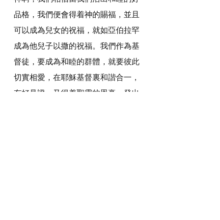
品格，我們便會得着神的賜福，並且
可以成為兒女的祝福，就如亞伯拉罕
成為他兒子以撒的祝福。我們作為基
督徒，要成為和睦的群體，就要彼此
切實相愛，在耶穌基督裏和諧合一，
有好見證，又得着聖靈的恩膏，發出
耶穌基督的香氣，吸引人歸向祢，使
他們都可以領受神的同在和賜福。
感謝神，奉主耶穌基督的聖名祈求，
阿們。
詩歌推介
詩歌推介 *瀏覽者可揀選在此影片的原本來
源觀看影片 (影片來源:  
https://youtu.be/w7LiijVv_R8?