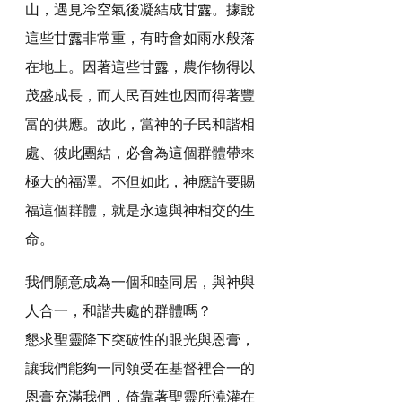
山，遇見冷空氣後凝結成甘露。據說
這些甘露非常重，有時會如雨水般落
在地上。因著這些甘露，農作物得以
茂盛成長，而人民百姓也因而得著豐
富的供應。故此，當神的子民和諧相
處、彼此團結，必會為這個群體帶來
極大的福澤。不但如此，神應許要賜
福這個群體，就是永遠與神相交的生
命。
我們願意成為一個和睦同居，與神與
人合一，和諧共處的群體嗎？
懇求聖靈降下突破性的眼光與恩膏，
讓我們能夠一同領受在基督裡合一的
恩膏充滿我們，倚靠著聖靈所澆灌在