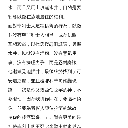
水，而且又用土填滿水井，目的是要
剝奪以撒在該地居住的權利。
面對非利士人這種挑釁的行為，以撒
並沒有與非利士人相爭，成為仇敵，
互相殺戮，以撒選擇忍耐謙讓，另掘
水井。以撒沒有埋怨、沒有意氣用
事、沒有據理力爭，而是忍耐謙讓，
他繼續覓地掘井，最後終於找到了可
安居之處，並且獲耶和華向他顯現
說：「我是你父親亞伯拉罕的神，不
要懼怕！因為我與你同在，要賜福給
你，並要為我僕人亞伯拉罕的緣故，
使你的後裔繁多。」。還有更美的是
神使非利士的王亞比米勒主動來與以