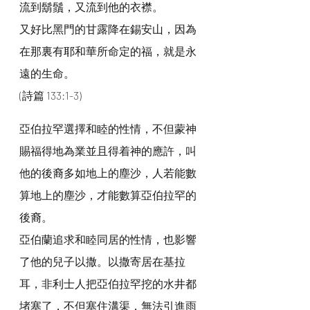
流到鬍鬚，又流到他的衣襟。
又好比黑門的甘露降在錫安山，因為
在那裏有耶和華所命定的福，就是永
遠的生命。
(詩篇 133:1-3)
亞伯拉罕選擇和睦的性情，不但蒙神
賜福得地為業並且得着神的應許，叫
他的後裔多如地上的塵沙，人若能數
算地上的塵沙，才能數算亞伯拉罕的
後裔。
亞伯蘭追求和睦同居的性情，也影響
了他的兒子以撒。以撒寄居在基拉
耳，非利士人把亞伯拉罕挖的水井都
堵塞了，不但塞住溝渠，無法引進雨