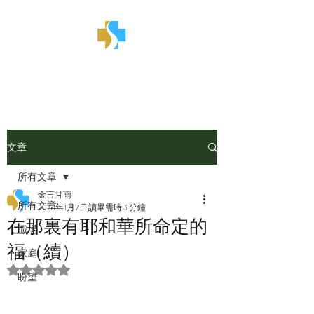
金言甘雨
文章
所有文章
金言甘雨
所有文章
2024年1月7日
讀畢需時 3 分鐘
在那裏有耶和華所命定的
職場
福（續）
家庭
評等為 NaN（最高為 5 顆星）。
盼望