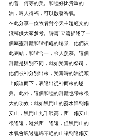
的善、何等的美。和睦好比貴重的
油，叫人得福，可以散發香氣。
在此分享一位牧者對今天主題經文的
淺釋供大家參考。詩篇133篇描述了一
個屬靈群體和諧相處的場景、他們彼
此團結，和諧合一，令人羨慕。這個
群體是與別不同，就如受膏的祭司，
他們被神分別出來，受膏時的油從頭
上傾流而下，表達出從神而來的恩
典。此外，這個和睦的群體也帶來很
大的功效；就如黑門山的露水降到錫
安山，黑門山九千呎高，距離錫安山
很遙遠，縱然距離遙遠，但黑門山的
水氣會飄過連綿不絕的山嶺到達錫安