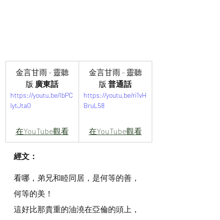
金言甘雨 - 靈聽
金言甘雨 - 靈聽
版 
廣東話
版 
普通話
https://youtu.be/IbPC
https://youtu.be/ri1vH
lytJta0
BruL58
在YouTube觀看
在YouTube觀看
經文：
看哪，弟兄和睦同居，是何等的善，
何等的美！
這好比那貴重的油澆在亞倫的頭上，