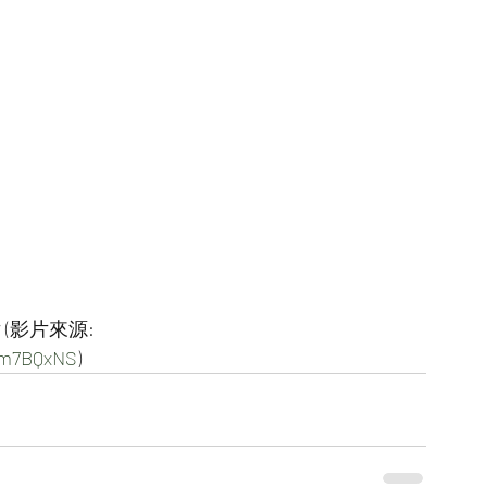
(影片來源:
F6m7BQxNS
)