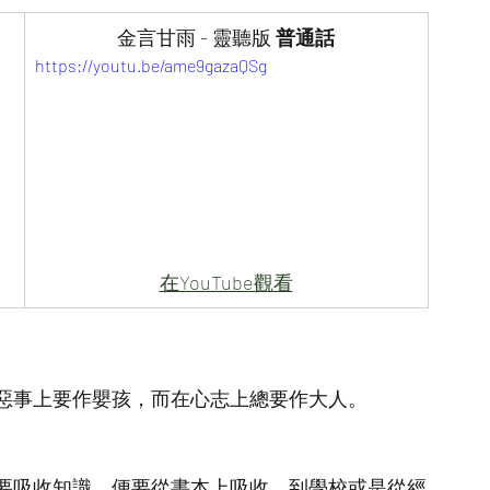
金言甘雨 - 靈聽版
 普通話
https://youtu.be/ame9gazaQSg
在YouTube觀看
惡事上要作嬰孩，而在心志上總要作大人。
要吸收知識，便要從書本上吸收、到學校或是從經