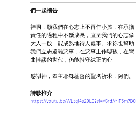
們一起禱告
神啊，願我們在心志上不再作小孩，在承擔
責任的過程中不斷成長，直至我們的心志像
大人一般，能成熟地待人處事。求祢也幫助
我們立志遠離惡事，在惡事上作嬰孩，在彎
曲悖謬的世代﹐仍能持守純正的心。
感謝神，奉主耶穌基督的聖名祈求，阿們。
詩歌推介
https://youtu.be/WLtqi4s29LQ?si=ASrdAYIF6m7B