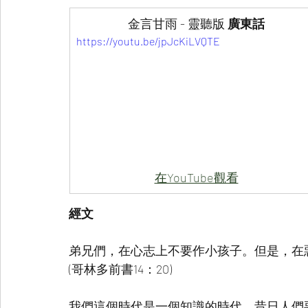
金言甘雨 - 靈聽版
 廣東話
https://youtu.be/jpJcKiLVQTE
在YouTube觀看
經文
弟兄們，在心志上不要作小孩子。但是，在
(哥林多前書14：20)
我們這個時代是一個知識的時代，昔日人們