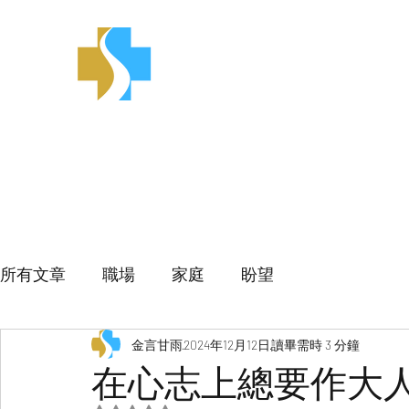
金言甘雨
所有文章
職場
家庭
盼望
金言甘雨
2024年12月12日
讀畢需時 3 分鐘
在心志上總要作大