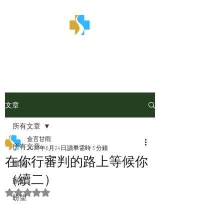
金言甘雨
文章
所有文章
金言甘雨
所有文章
2023年6月24日
讀畢需時 3 分鐘
在你行審判的路上等候你
職場
（續二）
家庭
評等為 NaN（最高為 5 顆星）。
盼望