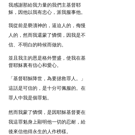
我感謝那給我力量的我們主基督耶
穌，因他以我有忠心，派我服事他。
我從前是褻瀆神的，逼迫人的，侮慢
人的，然而我還蒙了憐憫，因我是不
信、不明白的時候而做的。
並且我主的恩是格外豐盛，使我在基
督耶穌裏有信心和愛心。
「基督耶穌降世，為要拯救罪人。」
這話是可信的，是十分可佩服的。在
罪人中我是個罪魁。
然而我蒙了憐憫，是因耶穌基督要在
我這罪魁身上顯明他一切的忍耐，給
後來信他得永生的人作榜樣。