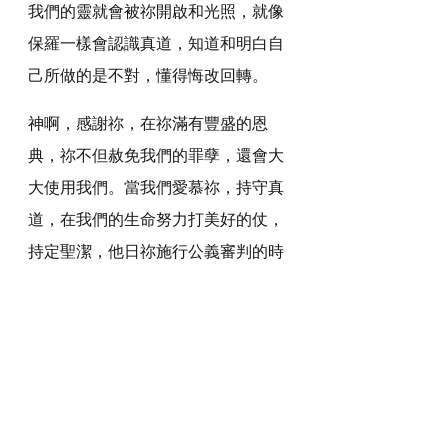
我們的靈就會被祢開啟和光照，就像
保羅一樣會認識真道，知道和明白自
己所做的是不對，懂得悔改回轉。
神啊，感謝祢，在祢滿有豐盛的恩
典，祢不但赦免我們的罪孽，還會大
大使用我們。當我們愛慕祢，持守真
道，在我們的生命努力打美好的仗，
持定聖潔，他日祢施行公義審判的時
候，必有公義和生命的冠冕為我們存
留。
感謝神，奉主耶穌基督的聖名祈求，
阿們。
詩歌推介