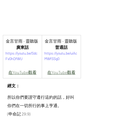
金言甘雨 - 靈聽版 
金言甘雨 - 靈聽版 
廣東話
普通話
https://youtu.be/Sdc
https://youtu.be/uiAc
FvGhDfWU
MWfSSg0
在YouTube觀看
在YouTube觀看
經文：
所以你們要謹守遵行這約的話，好叫
你們在一切所行的事上亨通。
(申命記 29:9)