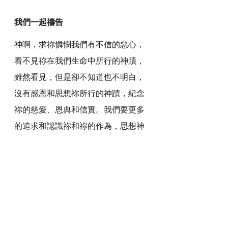
我們一起禱告
神啊，求祢憐憫我們有不信的惡心，
看不見祢在我們生命中所行的神蹟，
雖然看見，但是卻不知道也不明白，
沒有感恩和思想祢所行的神蹟，紀念
祢的慈愛、恩典和信實。我們要更多
的追求和認識祢和祢的作為，思想神
蹟背後的意義，叫我們更加愛祢、 敬
畏祢、 親近祢和認識祢。
感謝神，奉主耶穌基督的聖名祈求，
阿們。
詩歌推介