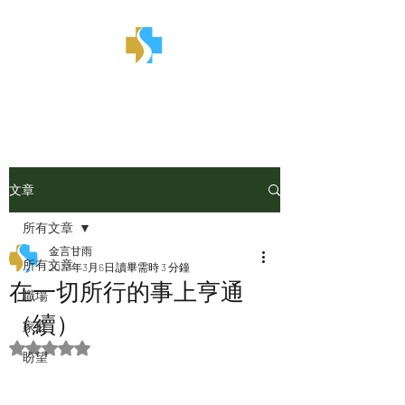
金言甘雨
文章
所有文章
金言甘雨
所有文章
2023年3月6日
讀畢需時 3 分鐘
在一切所行的事上亨通
職場
（續）
家庭
評等為 NaN（最高為 5 顆星）。
盼望