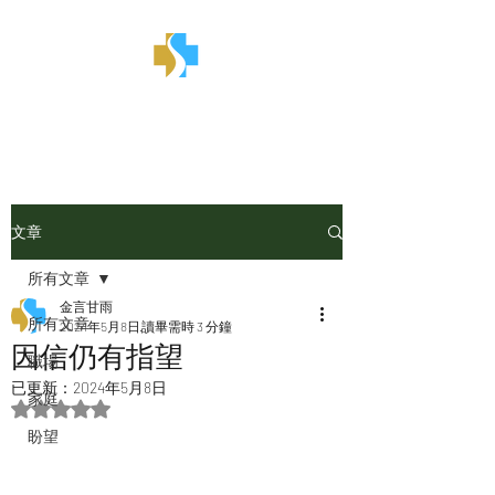
金言甘雨
文章
所有文章
金言甘雨
所有文章
2024年5月8日
讀畢需時 3 分鐘
因信仍有指望
職場
已更新：
2024年5月8日
家庭
評等為 NaN（最高為 5 顆星）。
盼望