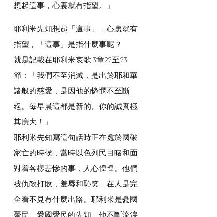
想起這事，心裏就有指望。」
耶利米先知想起「這事」，心裏就有
指望，「這事」是指什麼事呢？
就是記載在耶利米哀歌 3章22至23
節：「我們不至消滅，是出於耶和華
諸般的慈愛，是因他的憐憫不至斷
絕。每早晨這都是新的。你的誠實極
其廣大！」
耶利米先知寫這句話時正在處於國破
家亡的時候，當時以色列民目睹和面
對着各樣悲慘的事，人心惶惶。他們
被仇敵打敗，羞辱和恥笑，在人是完
全看不見有什麼出路。耶利米是憂國
憂民、愛國愛民的先知，他不斷流淚