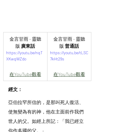
金言甘雨 - 靈聽
金言甘雨 - 靈聽
版
 廣東話
版 
普通話
https://youtu.be/nqT
https://youtu.be/tLSC
XKwqWZdo
7kHt29s
在YouTube觀看
在YouTube觀看
經文：
亞伯拉罕所信的，是那叫死人復活、
使無變為有的神，他在主面前作我們
世人的父。如經上所記：「我已經立
你作多國的父。」