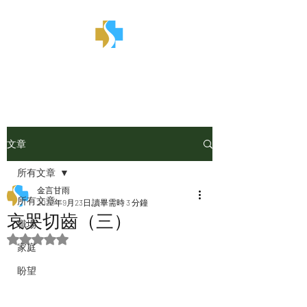
金言甘雨
文章
所有文章
金言甘雨
所有文章
2022年9月23日
讀畢需時 3 分鐘
哀哭切齒（三）
職場
評等為 NaN（最高為 5 顆星）。
家庭
盼望