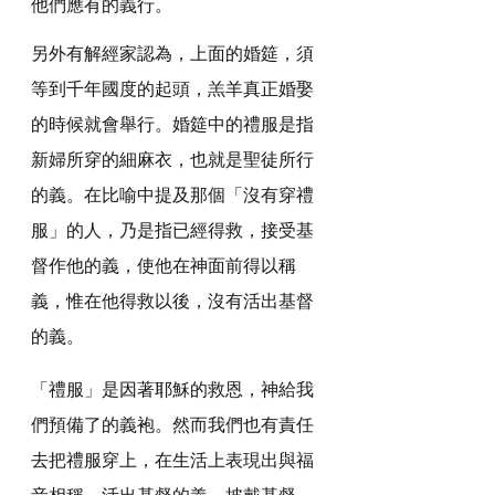
他們應有的義行。
另外有解經家認為，上面的婚筵，須
等到千年國度的起頭，羔羊真正婚娶
的時候就會舉行。婚筵中的禮服是指
新婦所穿的細麻衣，也就是聖徒所行
的義。在比喻中提及那個「沒有穿禮
服」的人，乃是指已經得救，接受基
督作他的義，使他在神面前得以稱
義，惟在他得救以後，沒有活出基督
的義。
「禮服」是因著耶穌的救恩，神給我
們預備了的義袍。然而我們也有責任
去把禮服穿上，在生活上表現出與福
音相稱，活出基督的義，披戴基督，