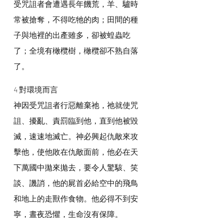
受咒詛者會遭遇長年饑荒，羊、驢時
常被搶奪，不得吃牠的肉；田間的種
子與地裡的出產雖多，卻被蝗蟲吃
了；全境有橄欖樹，橄欖卻不熟自落
了。
4 對環境而言
神因受咒詛者行惡離棄祂，祂就使咒
詛、擾亂、責罰臨到他，直到他被毀
滅，速速地滅亡。神必興起仇敵來攻
擊他，使他敗在仇敵面前，他必在天
下萬國中拋來拋去，要令人驚駭、笑
談、譏誚，他的屍首必給空中的飛鳥
和地上的走獸作食物。他必得不到安
寧，晝夜恐懼，生命沒有保障。