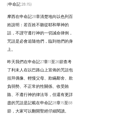
(申命記 28:15)
摩西在申命記28章清楚地向以色列百
姓說明：若百姓不聽從耶和華神的
話，不謹守遵行神的一切誡命律例，
咒詛是必會追隨他們，臨到他們的身
上。
昨天我們在申命記27章11至26節查考
了利未人在以巴路山上宣佈的咒詛包
括拜偶像、輕慢父母、欺瞞鄰舍、欺
負弱勢、不正常的性關係、收受賄
賂、不遵行神的律法等，但還有更詳
盡的咒詛是記載在申命記28章15至68
節，大家可以翻開聖經仔細閱讀。