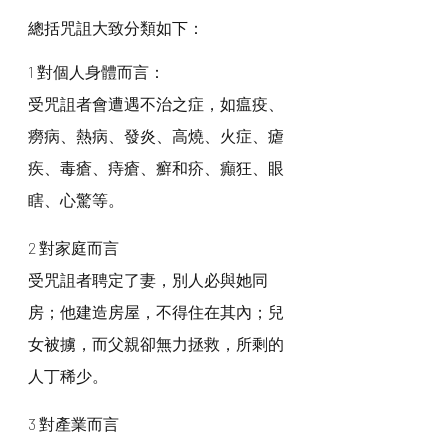
總括咒詛大致分類如下：
1 對個人身體而言：
受咒詛者會遭遇不治之症，如瘟疫、
癆病、熱病、發炎、高燒、火症、瘧
疾、毒瘡、痔瘡、癬和疥、癲狂、眼
瞎、心驚等。
2 對家庭而言
受咒詛者聘定了妻，別人必與她同
房；他建造房屋，不得住在其內；兒
女被擄，而父親卻無力拯救，所剩的
人丁稀少。
3 對產業而言