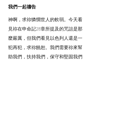
我們一起禱告
神啊，求祢憐憫世人的軟弱。今天看
見祢在申命記28章所提及的咒詛是那
麼嚴厲，但我們看見以色列人還是一
犯再犯，求祢饒恕。我們需要祢來幫
助我們，扶持我們，保守和堅固我們
的心可以聽從祢的話和遵守祢一切的
誡命，也求祢保守我們遠離罪惡，堵
塞我們一切的破口，不容那惡者來攻
擊我們，使咒詛臨到我們的身上。
感謝神，奉主耶穌基督的聖名祈求，
阿們。
詩歌推介