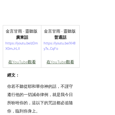
金言甘雨 - 靈聽版 
金言甘雨 - 靈聽版 
廣東話
普通話
https://youtu.be/zDm
https://youtu.be/XH8
X0mJrLII
y7x_CqFo
在YouTube觀看
在YouTube觀看
經文：
你若不聽從耶和華你神的話，不謹守
遵行他的一切誡命律例，就是我今日
所吩咐你的，這以下的咒詛都必追隨
你，臨到你身上。