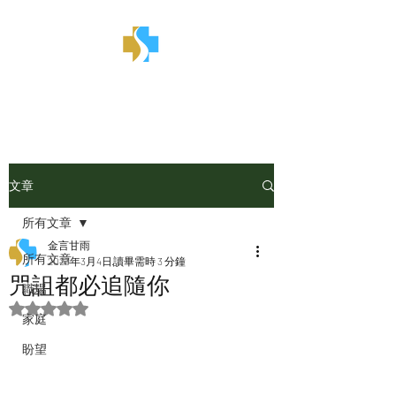
金言甘雨
文章
所有文章
金言甘雨
所有文章
2023年3月4日
讀畢需時 3 分鐘
咒詛都必追隨你
職場
評等為 NaN（最高為 5 顆星）。
家庭
盼望