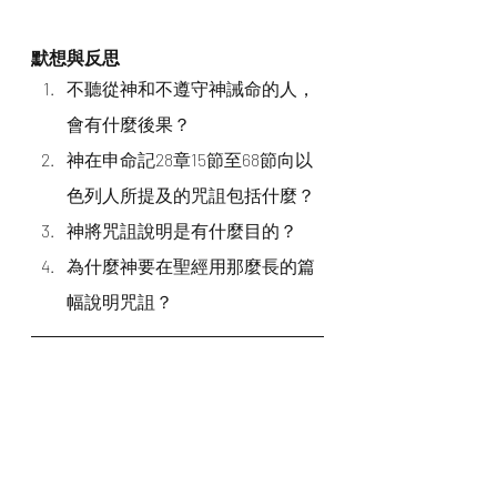
默想與反思
不聽從神和不遵守神誡命的人，
會有什麼後果？
神在申命記28章15節至68節向以
色列人所提及的咒詛包括什麼？
神將咒詛說明是有什麼目的？
為什麼神要在聖經用那麼長的篇
幅說明咒詛？