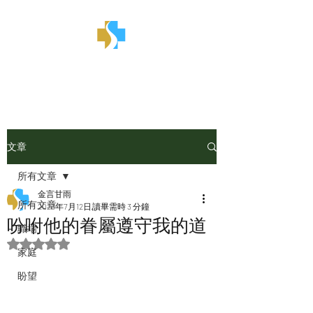
金言甘雨
文章
所有文章
金言甘雨
所有文章
2023年7月12日
讀畢需時 3 分鐘
吩咐他的眷屬遵守我的道
職場
評等為 NaN（最高為 5 顆星）。
家庭
盼望