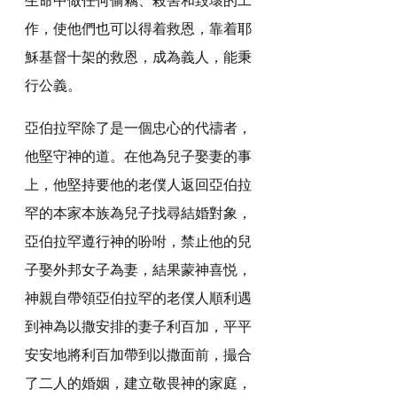
作，使他們也可以得着救恩，靠着耶
穌基督十架的救恩，成為義人，能秉
行公義。
亞伯拉罕除了是一個忠心的代禱者，
他堅守神的道。在他為兒子娶妻的事
上，他堅持要他的老僕人返回亞伯拉
罕的本家本族為兒子找尋結婚對象，
亞伯拉罕遵行神的吩咐，禁止他的兒
子娶外邦女子為妻，結果蒙神喜悦，
神親自帶領亞伯拉罕的老僕人順利遇
到神為以撒安排的妻子利百加，平平
安安地將利百加帶到以撒面前，撮合
了二人的婚姻，建立敬畏神的家庭，