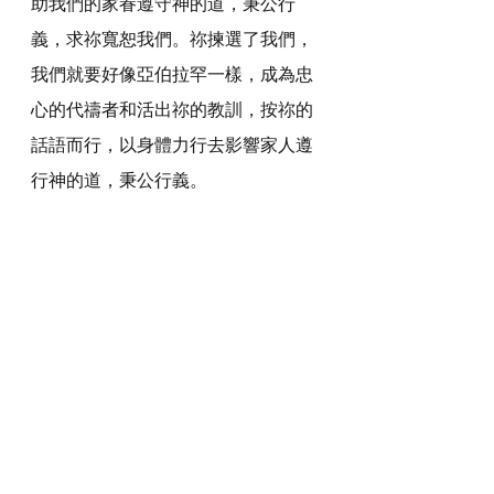
助我們的家眷遵守神的道，秉公行
義，求祢寬恕我們。祢揀選了我們，
我們就要好像亞伯拉罕一樣，成為忠
心的代禱者和活出祢的教訓，按祢的
話語而行，以身體力行去影響家人遵
行神的道，秉公行義。
感謝神，奉主耶穌基督的聖名祈求，
阿們。
詩歌推介
https://youtu.be/V9BMm8jbeSc