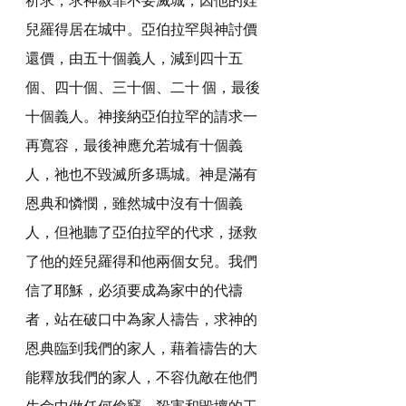
兒羅得居在城中。亞伯拉罕與神討價
還價，由五十個義人，減到四十五
個、四十個、三十個、二十 個，最後
十個義人。神接納亞伯拉罕的請求一
再寬容，最後神應允若城有十個義
人，祂也不毀滅所多瑪城。神是滿有
恩典和憐憫，雖然城中沒有十個義
人，但祂聽了亞伯拉罕的代求，拯救
了他的姪兒羅得和他兩個女兒。我們
信了耶穌，必須要成為家中的代禱
者，站在破口中為家人禱告，求神的
恩典臨到我們的家人，藉着禱告的大
能釋放我們的家人，不容仇敵在他們
生命中做任何偷竊、殺害和毀壞的工