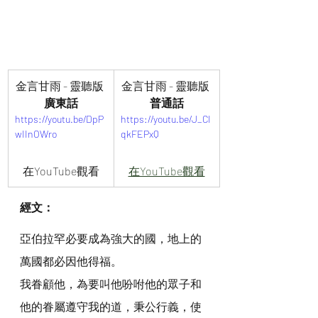
金言甘雨 - 靈聽版 
金言甘雨 - 靈聽版 
廣東話
普通話
https://youtu.be/DpP
https://youtu.be/J_CI
wIInOWro
qkFEPxQ
在YouTube觀看
在YouTube觀看
經文：
亞伯拉罕必要成為強大的國，地上的
萬國都必因他得福。
我眷顧他，為要叫他吩咐他的眾子和
他的眷屬遵守我的道，秉公行義，使