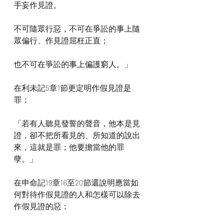
手妄作見證。
不可隨眾行惡，不可在爭訟的事上隨
眾偏行、作見證屈枉正直；
也不可在爭訟的事上偏護窮人。」
在利未記5章1節更定明作假見證是
罪：
「若有人聽見發誓的聲音，他本是見
證，卻不把所看見的、所知道的說出
來，這就是罪；他要擔當他的罪
孽。」
在申命記19章16至20節還說明應當如
何對待作假見證的人和怎樣可以除去
作假見證的惡：