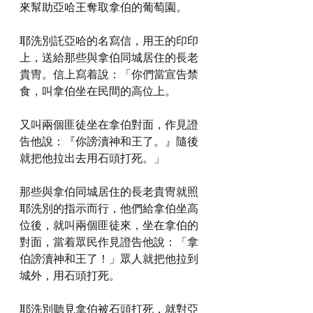
來幫助亞哈王奪取拿伯的葡萄園。
耶洗別託亞哈的名寫信，用王的印印
上，送給那些與拿伯同城居住的長老
貴冑。信上寫着說：「你們當宣告禁
食，叫拿伯坐在民間的高位上。
又叫兩個匪徒坐在拿伯對面，作見證
告他說：『你謗瀆神和王了。』隨後
就把他拉出去用石頭打死。」
那些與拿伯同城居住的長老貴冑就照
耶洗別的指示而行，他們給拿伯坐高
位後，就叫兩個匪徒來，坐在拿伯的
對面，當着眾民作見證告他說：「拿
伯謗瀆神和王了！」眾人就把他拉到
城外，用石頭打死。
耶洗別聽見拿伯被石頭打死，就對亞