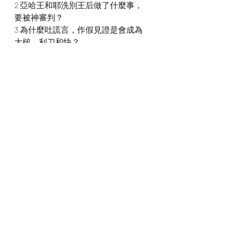
2 亞哈王和耶洗別王后做了什麼事，
要被神審判？
3 為什麼吐謊言，作假見證是會成為
大槌、利刀和快？
4 我們有試過向人吐謊言，作假見證
嗎？
我們一起禱告
神啊，感謝祢賜下十誡，叫我們能夠
清楚不要違背祢的誡命。我們要謹守
口舌，不吐謊言，作假見證陷害人。
原來當我們作假見證的時候就是在行