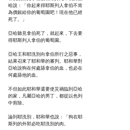
哈說：「你起來得耶斯列人拿伯不肯
為價銀給你的葡萄園吧！現在他已經
死了。」
亞哈聽見拿伯死了，就起來，下去要
得耶斯列人拿伯的葡萄園。
亞哈王和耶洗別向拿伯所行之惡事，
結果召來了耶和華的審判。耶和華對
亞哈說狗在何處舔拿伯的血，也必在
何處舔他的血。
不但如此耶和華還要使災禍臨到亞哈
的家，凡屬亞哈的男丁，都從以色列
中剪除。
論到耶洗別，耶和華也說：「狗在耶
斯列的外郭必吃耶洗別的肉。