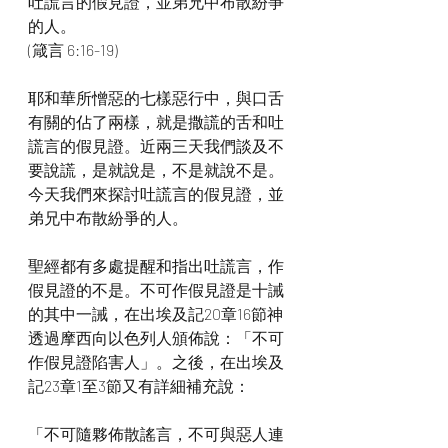
吐謊言的假見證，並弟兄中布散紛爭
的人。
(箴言 6:16-19)
耶和華所憎惡的七樣惡行中，與口舌
有關的佔了兩樣，就是撒謊的舌和吐
謊言的假見證。近兩三天我們談及不
要說謊，是就說是，不是就說不是。
今天我們來探討吐謊言的假見證，並
弟兄中布散紛爭的人。
聖經都有多處提醒和指出吐謊言，作
假見證的不是。不可作假見證是十誡
的其中一誡，在出埃及記20章16節神
透過摩西向以色列人頒佈說：「不可
作假見證陷害人」。之後，在出埃及
記23章1至3節又有詳細補充說：
「不可隨夥佈散謠言，不可與惡人連