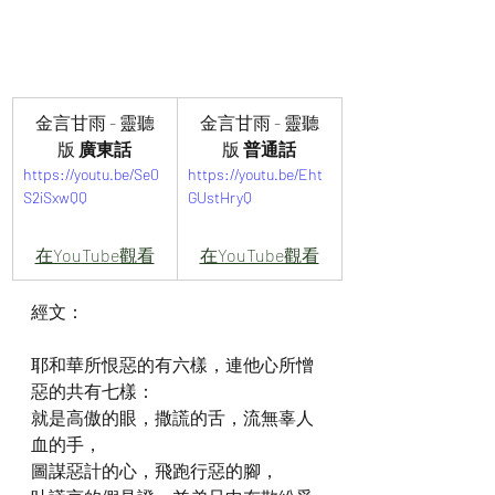
金言甘雨 - 靈聽
金言甘雨 - 靈聽
版
 廣東話
版
 普通話
https://youtu.be/Se0
https://youtu.be/Eht
S2iSxwQQ
GUstHryQ
在YouTube觀看
在YouTube觀看
經文：
耶和華所恨惡的有六樣，連他心所憎
惡的共有七樣：
就是高傲的眼，撒謊的舌，流無辜人
血的手，
圖謀惡計的心，飛跑行惡的腳，