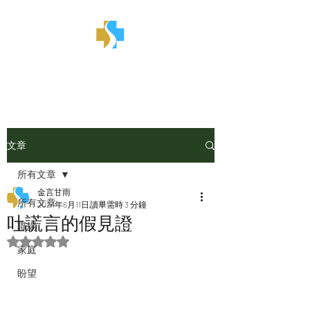
金言甘雨
文章
所有文章
金言甘雨
所有文章
2024年6月11日
讀畢需時 3 分鐘
吐謊言的假見證
職場
評等為 NaN（最高為 5 顆星）。
家庭
盼望