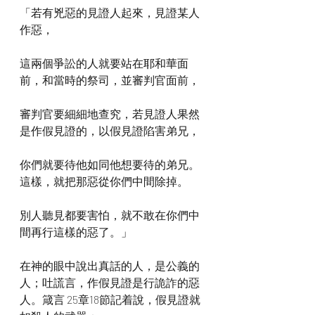
「若有兇惡的見證人起來，見證某人
作惡，
這兩個爭訟的人就要站在耶和華面
前，和當時的祭司，並審判官面前，
審判官要細細地查究，若見證人果然
是作假見證的，以假見證陷害弟兄，
你們就要待他如同他想要待的弟兄。
這樣，就把那惡從你們中間除掉。
別人聽見都要害怕，就不敢在你們中
間再行這樣的惡了。」
在神的眼中說出真話的人，是公義的
人；吐謊言，作假見證是行詭詐的惡
人。箴言 25章18節記着說，假見證就