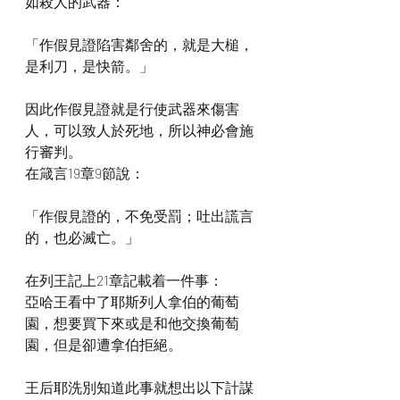
如殺人的武器：
「作假見證陷害鄰舍的，就是大槌，
是利刀，是快箭。」
因此作假見證就是行使武器來傷害
人，可以致人於死地，所以神必會施
行審判。
在箴言19章9節說：
「作假見證的，不免受罰；吐出謊言
的，也必滅亡。」
在列王記上21章記載着一件事：
亞哈王看中了耶斯列人拿伯的葡萄
園，想要買下來或是和他交換葡萄
園，但是卻遭拿伯拒絕。
王后耶洗別知道此事就想出以下計謀