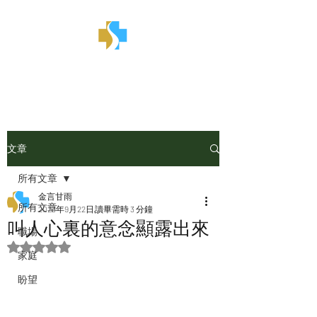
金言甘雨
文章
所有文章
金言甘雨
所有文章
2023年9月22日
讀畢需時 3 分鐘
叫人心裏的意念顯露出來
職場
評等為 NaN（最高為 5 顆星）。
家庭
盼望