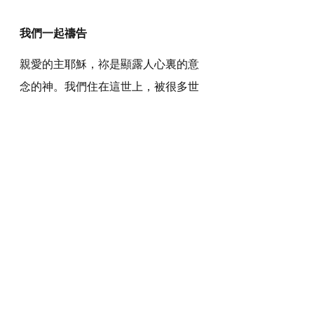
我們一起禱告
親愛的主耶穌，祢是顯露人心裏的意
念的神。我們住在這世上，被很多世
俗的思想和世界的價值觀影響，求祢
將我們不合祢心意的意念、違背真理
的意念，顯露出來，使我們可以歸
正，能夠明白真道，活出真理。
感謝神，奉主耶穌基督的聖名祈求，
阿們。
詩歌推介
https://youtu.be/sKxd1-CzsZY?si=uwFt-
9M3zUJazS2j