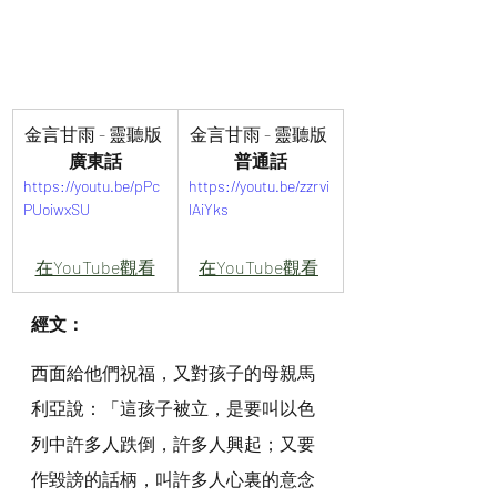
金言甘雨 - 靈聽版 
金言甘雨 - 靈聽版 
廣東話
普通話
https://youtu.be/pPc
https://youtu.be/zzrvi
PUoiwxSU
lAiYks
在YouTube觀看
在YouTube觀看
經文：
西面給他們祝福，又對孩子的母親馬
利亞說：「這孩子被立，是要叫以色
列中許多人跌倒，許多人興起；又要
作毀謗的話柄，叫許多人心裏的意念