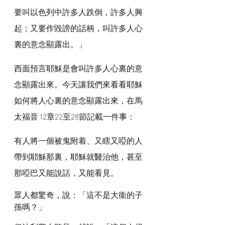
要叫以色列中許多人跌倒，許多人興
起；又要作毀謗的話柄，叫許多人心
裏的意念顯露出。」
西面預言耶穌是會叫許多人心裏的意
念顯露出來。今天讓我們來看看耶穌
如何將人心裏的意念顯露出來，在馬
太福音 12章22至28節記載一件事：
有人將一個被鬼附着、又瞎又啞的人
帶到耶穌那裏，耶穌就醫治他，甚至
那啞巴又能說話，又能看見。
眾人都驚奇，說：「這不是大衞的子
孫嗎？」