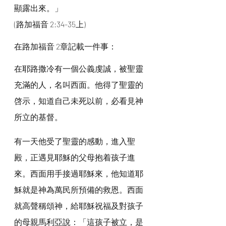
顯露出來。」
(路加福音 2:34-35上)
在路加福音 2章記載一件事：
在耶路撒冷有一個公義虔誠，被聖靈
充滿的人，名叫西面。他得了聖靈的
啓示，知道自己未死以前，必看見神
所立的基督。
有一天他受了聖靈的感動，進入聖
殿，正遇見耶穌的父母抱着孩子進
來。西面用手接過耶穌來，他知道耶
穌就是神為萬民所預備的救恩。西面
就高聲稱頌神，給耶穌祝福及對孩子
的母親馬利亞說：「這孩子被立，是