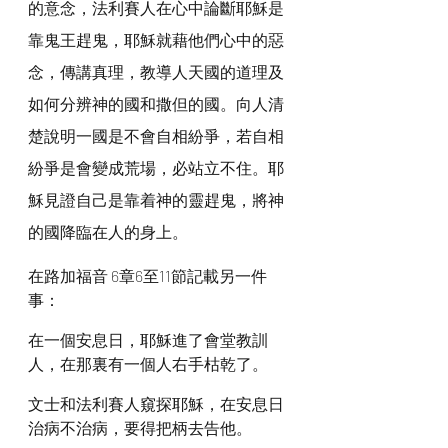
的意念，法利賽人在心中論斷耶穌是
靠鬼王趕鬼，耶穌就藉他們心中的惡
念，傳講真理，教導人天國的道理及
如何分辨神的國和撒但的國。向人清
楚說明一國是不會自相紛爭，若自相
紛爭是會變成荒場，必站立不住。耶
穌見證自己是靠着神的靈趕鬼，將神
的國降臨在人的身上。
在路加福音 6章6至11節記載另一件
事：
在一個安息日，耶穌進了會堂教訓
人，在那裏有一個人右手枯乾了。
文士和法利賽人窺探耶穌，在安息日
治病不治病，要得把柄去告他。