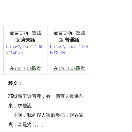
金言甘雨 - 靈聽
金言甘雨 - 靈聽
版
 廣東話
版
 普通話
https://youtu.be/cHiU
https://youtu.be/L0t8
V-RABwo
hJ3xiqM
在YouTube觀看
在YouTube觀看
經文：
耶穌進了迦百農，有一個百夫長進前
來，求他說：
「主啊，我的僕人害癱瘓病，躺在家
裏，甚是疼苦。」