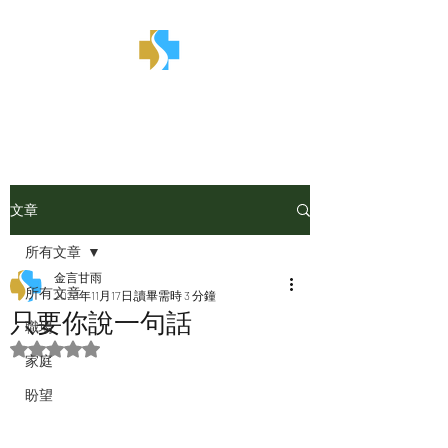
金言甘雨
文章
所有文章
金言甘雨
所有文章
2023年11月17日
讀畢需時 3 分鐘
只要你說一句話
職場
評等為 NaN（最高為 5 顆星）。
家庭
盼望