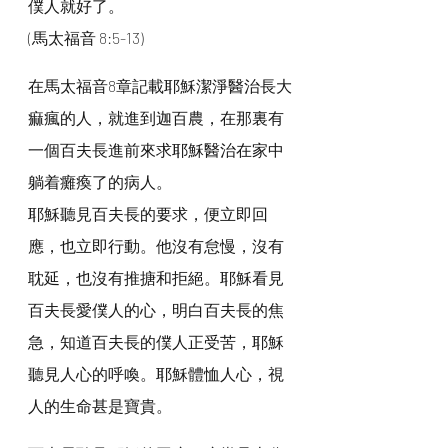
僕人就好了。
(馬太福音 8:5-13)
在馬太福音8章記載耶穌潔淨醫治長大
痲瘋的人，就進到迦百農，在那裏有
一個百夫長進前來求耶穌醫治在家中
躺着癱瘓了的病人。
耶穌聽見百夫長的要求，便立即回
應，也立即行動。他沒有怠慢，沒有
耽延，也沒有推搪和拒絕。耶穌看見
百夫長愛僕人的心，明白百夫長的焦
急，知道百夫長的僕人正受苦，耶穌
聽見人心的呼喚。耶穌體恤人心，視
人的生命甚是寶貴。