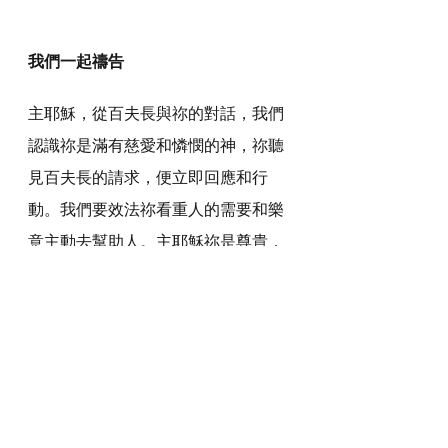
我們一起禱告
主耶穌，從百夫長與祢的對話，我們
認識祢是滿有慈愛和憐憫的神，祢聽
見百夫長的請求，便立即回應和行
動。我們要效法祢看重人的需要和樂
意主動去幫助人。主耶穌祢是尊貴，
又擁有權柄和能力的神，我們要尊重
祢和對祢有信心，只要祢說一句話，
病人就得了醫治。主耶穌，祢是按我
們的信心成就神蹟的神。當我們奉你
的名行使你的權柄和能力的時候，我
們要活出百夫長的信心，明白你的權