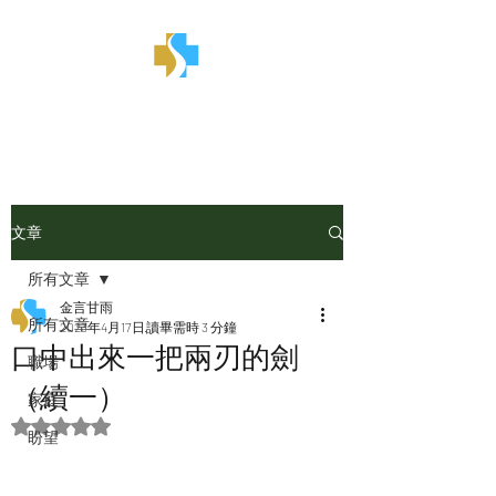
金言甘雨
文章
所有文章
金言甘雨
所有文章
2023年4月17日
讀畢需時 3 分鐘
口中出來一把兩刃的劍
職場
（續一）
家庭
評等為 NaN（最高為 5 顆星）。
盼望