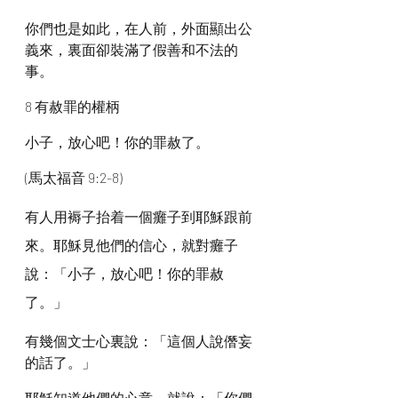
你們也是如此，在人前，外面顯出公
義來，裏面卻裝滿了假善和不法的
事。
8 有赦罪的權柄
小子，放心吧！你的罪赦了。
(馬太福音 9:2-8)
有人用褥子抬着一個癱子到耶穌跟前
來。耶穌見他們的信心，就對癱子
說：「小子，放心吧！你的罪赦
了。」
有幾個文士心裏說：「這個人說僭妄
的話了。」
耶穌知道他們的心意，就說：「你們