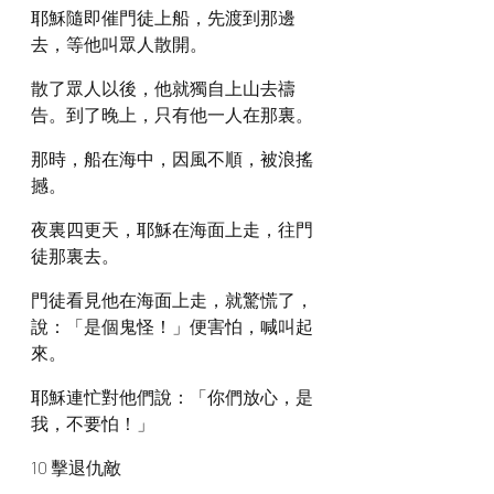
耶穌隨即催門徒上船，先渡到那邊
去，等他叫眾人散開。
散了眾人以後，他就獨自上山去禱
告。到了晚上，只有他一人在那裏。
那時，船在海中，因風不順，被浪搖
撼。
夜裏四更天，耶穌在海面上走，往門
徒那裏去。
門徒看見他在海面上走，就驚慌了，
說：「是個鬼怪！」便害怕，喊叫起
來。
耶穌連忙對他們說：「你們放心，是
我，不要怕！」
10 擊退仇敵