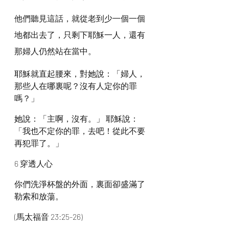
他們聽見這話，就從老到少一個一個
地都出去了，只剩下耶穌一人，還有
那婦人仍然站在當中。
耶穌就直起腰來，對她說：「婦人，
那些人在哪裏呢？沒有人定你的罪
嗎？」
她說：「主啊，沒有。」 耶穌說：
「我也不定你的罪，去吧！從此不要
再犯罪了。」
6 穿透人心
你們洗淨杯盤的外面，裏面卻盛滿了
勒索和放蕩。
(馬太福音 23:25-26)