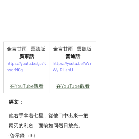
金言甘雨 - 靈聽版 
金言甘雨 - 靈聽版 
廣東話
普通話
https://youtu.be/g57K
https://youtu.be/AWY
hsgrMCg
Wy-RHahU
在YouTube觀看
在YouTube觀看
經文：
他右手拿着七星，從他口中出來一把
兩刃的利劍，面貌如同烈日放光。
(啓示錄 1:16)