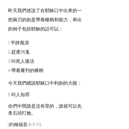
昨天我們述說了在耶穌口中出來的一
把兩刃的劍是帶着權柄和能力，舉出
的例子包括耶穌的話可以：
1 平靜風浪
2 趕逐污鬼
3 叫死人復活
4 帶着審判的權柄
今天我們續談耶穌口中利劍的大能：
5 叫人知罪
你們中間誰是沒有罪的，誰就可以先
拿石頭打她。
(約翰福音 8:3-11)