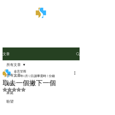
金言甘雨
文章
所有文章
金言甘雨
所有文章
2022年6月12日
讀畢需時 3 分鐘
取去一個撇下一個
職場
評等為 NaN（最高為 5 顆星）。
家庭
盼望