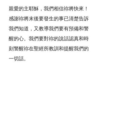
親愛的主耶穌，我們相信祢將快來！
感謝祢將末後要發生的事已清楚告訴
我們知道，又教導我們要有預備和警
醒的心。我們要對祢的說話認真和時
刻警醒祢在聖經所教訓和提醒我們的
一切話。
我們不要作愚昧無知的人，好像那些
在挪亞世代的人，不受警惕和警戒，
只顧追求屬世的事，我們要存警醒的
心，作祢忠心的僕人，又常常禱告，
謹慎自守，遵行祢的教訓，好叫我們
在末後的日子，仍站立得穩。
感謝主，奉主耶穌基督的聖名祈求，