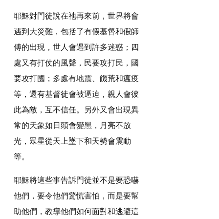
耶穌對門徒說在祂再來前，世界將會
遇到大災難，包括了有假基督和假師
傅的出現，世人會遇到許多迷惑；四
處又有打仗的風聲，民要攻打民，國
要攻打國；多處有地震、饑荒和瘟疫
等，還有基督徒會被逼迫，親人會彼
此為敵，互不信任。另外又會出現異
常的天象如日頭會變黑，月亮不放
光，眾星從天上墜下和天勢會震動
等。
耶穌將這些事告訴門徒並不是要恐嚇
他們，要令他們驚慌害怕，而是要幫
助他們，教導他們如何面對和逃避這