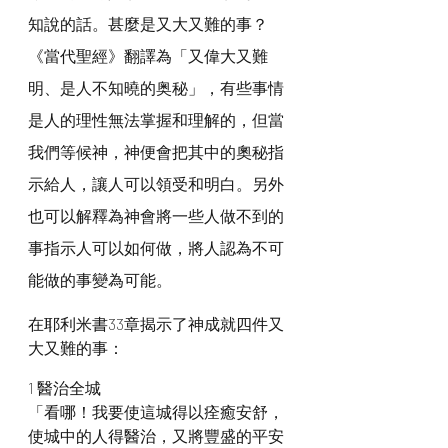
知說的話。甚麼是又大又難的事？
《當代聖經》翻譯為「又偉大又難
明、是人不知曉的奥秘」，有些事情
是人的理性無法掌握和理解的，但當
我們等候神，神便會把其中的奧秘指
示給人，讓人可以領受和明白。另外
也可以解釋為神會將一些人做不到的
事指示人可以如何做，將人認為不可
能做的事變為可能。
在耶利米書33章揭示了神成就四件又
大又難的事：
1 醫治全城
「看哪！我要使這城得以痊癒安舒，
使城中的人得醫治，又將豐盛的平安