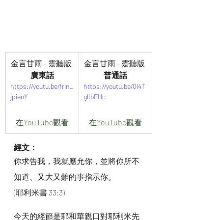
金言甘雨 - 靈聽版 
金言甘雨 - 靈聽版 
廣東話
普通話
https://youtu.be/frin_
https://youtu.be/Ql4T
jpieoY
glIbFHc
在YouTube觀看
在YouTube觀看
經文：
你求告我，我就應允你，並將你所不
知道、又大又難的事指示你。
(耶利米書 33:3)
今天的經節是耶和華親口對耶利米先