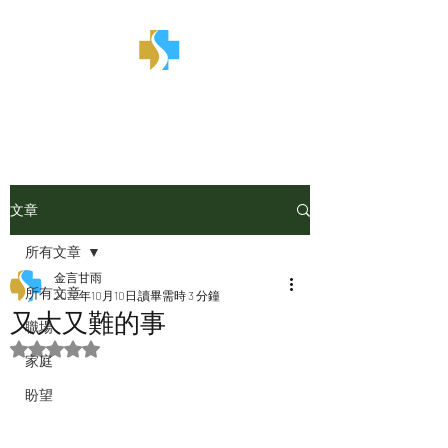
金言甘雨
文章
所有文章
金言甘雨
所有文章
2022年10月10日
讀畢需時 3 分鐘
又大又難的事
職場
評等為 NaN（最高為 5 顆星）。
家庭
盼望