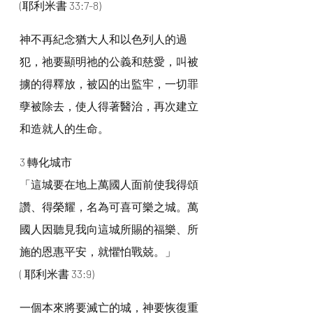
(耶利米書 33:7-8)
神不再紀念猶大人和以色列人的過
犯，祂要顯明祂的公義和慈愛，叫被
擄的得釋放，被囚的出監牢，一切罪
孽被除去，使人得著醫治，再次建立
和造就人的生命。
3 轉化城市
「這城要在地上萬國人面前使我得頌
讚、得榮耀，名為可喜可樂之城。萬
國人因聽見我向這城所賜的福樂、所
施的恩惠平安，就懼怕戰兢。」
( 耶利米書 33:9)
一個本來將要滅亡的城，神要恢復重