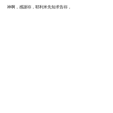
神啊，感謝祢，耶利米先知求告祢，
祢就應允他，並且將又大又難的事指
示他，我們也渴慕可以得着祢的指
示。求祢幫助我們不論在任何環境，
都懂得求告祢和等候祢，使我們可以
領受祢的啟示和能力，好使祢在聖經
上寶貴的應許，也能夠臨到我們和我
們的城市。
感謝神，奉主耶穌基督的聖名祈求，
阿們。