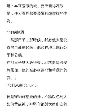
建；本來荒涼的城，要重新得著歡
樂，使人看見都要榮耀和頌讚祢的作
為。
4 守約施恩
「當那日子，那時候，我必使大衞公
義的苗裔長起來，他必在地上施行公
平和公義。
在那日子猶大必得救，耶路撒冷必安
然居住，他的名必稱為耶和華我們的
義。」
(耶利米書 33:15-16)
神是守約施慈愛的神，不論以色列人
如何背叛神，神堅守祂與大衛所立的