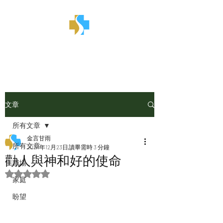
金言甘雨
文章
所有文章
金言甘雨
所有文章
2024年12月23日
讀畢需時 3 分鐘
勸人與神和好的使命
職場
評等為 NaN（最高為 5 顆星）。
家庭
盼望