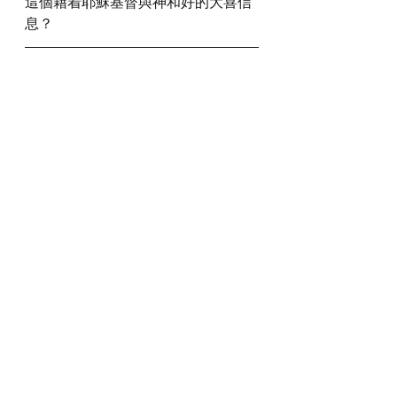
這個藉着耶穌基督與神和好的大喜信
息？
我們一起禱告
神啊，我們感謝祢讓我們與祢和好，
並知道祢已將勸人與祢和好的使命託
付給我們。願我們在聖誕節的日子，
跟我們身邊的人分享基督降生、拯救
世人這個大喜的信息，讓人能與祢和
好，得著極大的平安與喜樂。
感謝神，奉主耶穌基督的聖名祈求，