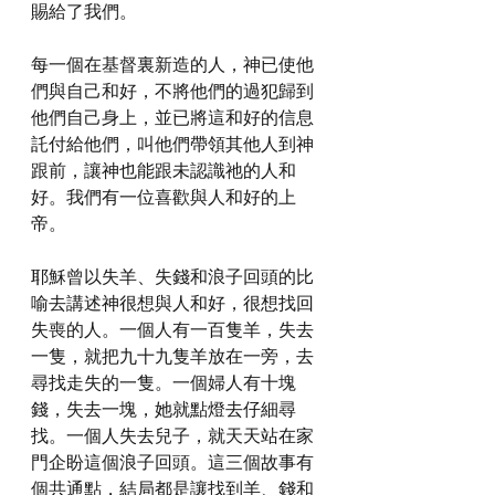
賜給了我們。
每一個在基督裏新造的人，神已使他
們與自己和好，不將他們的過犯歸到
他們自己身上，並已將這和好的信息
託付給他們，叫他們帶領其他人到神
跟前，讓神也能跟未認識祂的人和
好。我們有一位喜歡與人和好的上
帝。
耶穌曾以失羊、失錢和浪子回頭的比
喻去講述神很想與人和好，很想找回
失喪的人。一個人有一百隻羊，失去
一隻，就把九十九隻羊放在一旁，去
尋找走失的一隻。一個婦人有十塊
錢，失去一塊，她就點燈去仔細尋
找。一個人失去兒子，就天天站在家
門企盼這個浪子回頭。這三個故事有
個共通點，結局都是讓找到羊、錢和