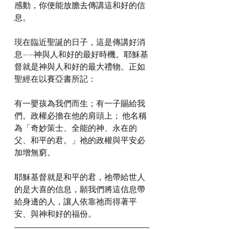
感動，你便能放膽去傳講這和好的信
息。
現在臨近聖誕的日子，這是傳講好消
息——神與人和好的最好時機。耶穌基
督就是神與人和好的最大禮物。正如
聖經在以賽亞書所記：
有一嬰孩為我們而生；有一子賜給我
們。政權必擔在他的肩頭上； 他名稱
為「奇妙策士、全能的神、永在的
父、和平的君。」祂的政權與平安必
加增無窮。
耶穌基督就是和平的君，祂帶給世人
的是大喜的信息，願我們將這信息帶
給身邊的人，讓人依靠祂而得著平
安、與神和好的福份。