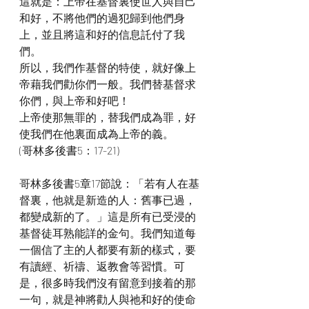
這就是：上帝在基督裏使世人與自己
和好，不將他們的過犯歸到他們身
上，並且將這和好的信息託付了我
們。
所以，我們作基督的特使，就好像上
帝藉我們勸你們一般。我們替基督求
你們，與上帝和好吧！
上帝使那無罪的，替我們成為罪，好
使我們在他裏面成為上帝的義。
(哥林多後書5：17-21)
哥林多後書5章17節說：「若有人在基
督裏，他就是新造的人：舊事已過，
都變成新的了。」這是所有已受浸的
基督徒耳熟能詳的金句。我們知道每
一個信了主的人都要有新的樣式，要
有讀經、祈禱、返教會等習慣。可
是，很多時我們沒有留意到接着的那
一句，就是神將勸人與祂和好的使命