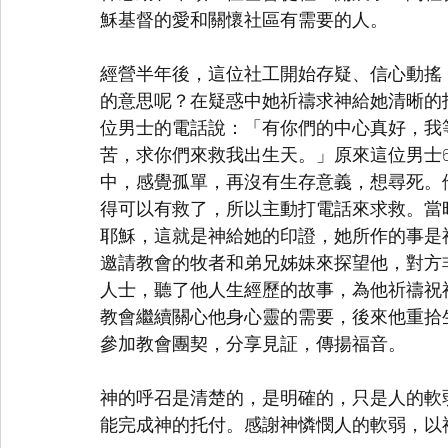
穌基督的愛和關懷社區有需要的人。
經營半年後，這位社工開始存疑、信心動搖
的意思呢？在疑惑中她祈禱求神給她清晰的
位男士的電話說：「有你們的中心真好，我
苦，求你們來救我出生天。」原來這位男士
中，感覺孤單，再沒有生存意義，想尋死。
得可以有救了，所以主動打電話來求救。當
耶穌，這就是神給她的印證，她所作的事是
邀請教會的牧者和弟兄姊妹來探望他，對方
人士，聽了他人生經歷的故事，為他祈禱祝
教會繼續關心他身心靈的需要，後來他重拾
參加教會團契，分享見証，傳揚福音。
神的呼召是清楚的，是明確的，只是人的軟
能完成神的托付。感謝神憐憫人的軟弱，以