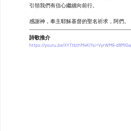
引領我們有信心繼續向前行。
感謝神，奉主耶穌基督的聖名祈求，阿們。
詩歌推介
https://youtu.be/XYTtbthM4KI?si=VyrWM9-d8MIG