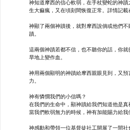
神知道摩西的信心軟弱，在手杖變蛇的神蹟
生大痲瘋，又在頃刻間恢復正常。詳情記載在
神顯了兩個神蹟後，就對摩西說倘或他們不
蹟。
這兩個神蹟若都不信，也不聽你的話，你就
旱地上變作血。
神用兩個顯明的神蹟給摩西親眼見到，又預
力。
神有憐憫我們的小信嗎？
在我們的生命中，顯神蹟給我們知道他是真
當我們軟弱無力的時候，神有加能賜力給我
神感動和帶領一位基督徒社工開展了一間社