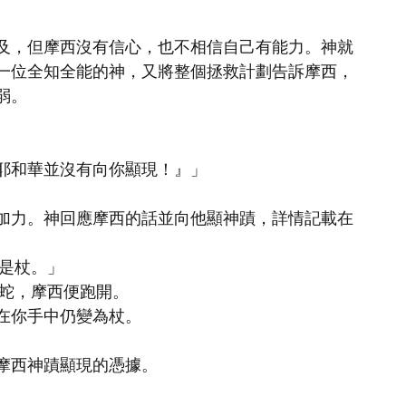
及，但摩西沒有信心，也不相信自己有能力。神就
一位全知全能的神，又將整個拯救計劃告訴摩西，
弱。
耶和華並沒有向你顯現！』」
加力。神回應摩西的話並向他顯神蹟，詳情記載在
「是杖。」
作蛇，摩西便跑開。
在你手中仍變為杖。
摩西神蹟顯現的憑據。