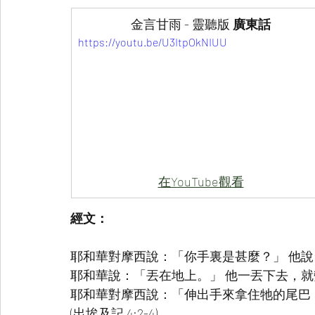
金言甘雨 - 靈聽版
 廣東話
https://youtu.be/U3ItpOkNIUU
在YouTube觀看
經文：
耶和華對摩西說：「你手裏是甚麼？」 他
耶和華說：「丟在地上。」 他一丟下去，
耶和華對摩西說：「伸出手來拿住牠的尾巴
(出埃及記 4:2-4)