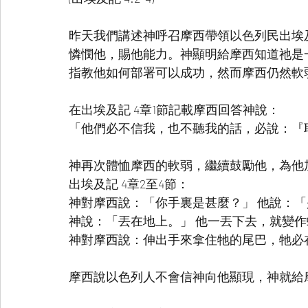
昨天我們講述神呼召摩西帶領以色列民出埃
憐憫他，賜他能力。神顯明給摩西知道祂是
指教他如何部署可以成功，然而摩西仍然軟
在出埃及記 4章1節記載摩西回答神說：
「他們必不信我，也不聽我的話，必說：『
神再次體恤摩西的軟弱，繼續鼓勵他，為他
出埃及記 4章2至4節：
神對摩西說：「你手裏是甚麼？」 他說：
神說：「丟在地上。」 他一丟下去，就變
神對摩西說：伸出手來拿住牠的尾巴，牠必
摩西說以色列人不會信神向他顯現，神就給