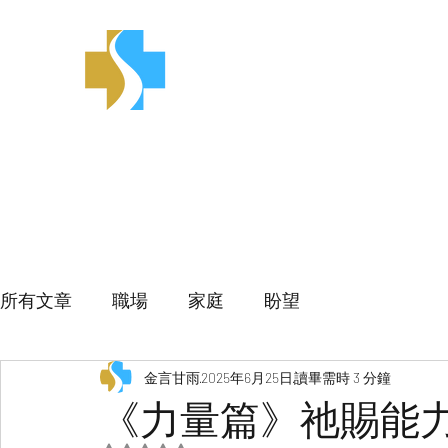
金言甘雨
所有文章
職場
家庭
盼望
金言甘雨
2025年6月25日
讀畢需時 3 分鐘
《力量篇》祂賜能