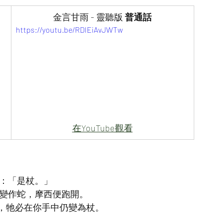
金言甘雨 - 靈聽版
 普通話
https://youtu.be/RDlEiAvJWTw
在YouTube觀看
說：「是杖。」
就變作蛇，摩西便跑開。
，牠必在你手中仍變為杖。