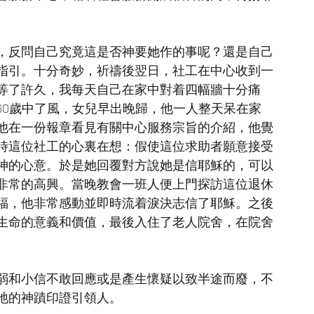
，反問自己究竟這是否神要她作的事呢？還是自己
指引。十分奇妙，祈禱後翌日，社工在中心收到一
等了許久，我每天自己在家中對着四幅牆十分痛
60歲中了風，女兒早出晚歸，他一人整天呆在家
他在一份報章看見有關中心服務宗旨的介紹，他覺
時這位社工的心裏在想：假使這位求助者願意接受
神的心意。於是她回覆對方說她是信耶穌的，可以
非常的高興。當晚教會一班人便上門探訪這位退休
福，他非常感動並即時流着淚決志信了耶穌。之後
生命的意義和價值，最後入住了老人院舍，在院舍
弱和小信不敢回應或是產生懷疑以致半途而廢，不
祂的神蹟印證引領人。