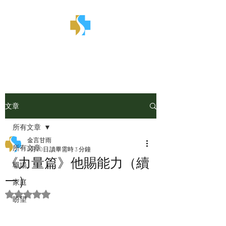
金言甘雨
文章
所有文章
金言甘雨
所有文章
6月20日
讀畢需時 3 分鐘
《力量篇》他賜能力（續
職場
一）
家庭
評等為 NaN（最高為 5 顆星）。
盼望