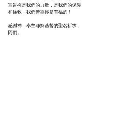
宣告祢是我們的力量，是我們的保障
和拯救，我們倚靠祢是有福的！
感謝神，奉主耶穌基督的聖名祈求，
阿們。
詩歌推介
https://youtu.be/P5eg9fTvz8k?
si=HvEeR7Vbgi0yaF2Z
*瀏覽者可揀選在此影片的原本來源觀
看影片 (影片來源:
https://youtu.be/P5eg9fTvz8k?
si=HvEeR7Vbgi0yaF2Z
)