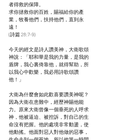
者得救的保障。
求你拯救你的百姓，賜福給你的產
業，牧養他們，扶持他們，直到永
遠！
(詩篇 28:7-9)
今天的經文是詩人讚美神，大衛歌頌
神說：「耶和華是我的力量，是我的
盾牌，我心裏倚靠他，就得幫助，所
以我心中歡樂，我必用詩歌頌讚
他！」
大衛為什麼會如此歡喜要讚美神呢？
因為大衛在患難中，經歷神賜他能
力。原來大衛曾像一個垂死的人呼求
神，他被逼迫、被控訴，對自己的生
命沒有把握。他的處境非常動盪，使
他動搖。他面對惡人對他做的惡事，
生命去到一個死地，所以他第一時間