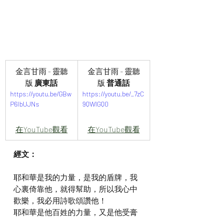
金言甘雨 - 靈聽
金言甘雨 - 靈聽
版 
廣東話
版 
普通話
https://youtu.be/GBw
https://youtu.be/_7zC
P6IbUJNs
9QWlGQ0
在YouTube觀看
在YouTube觀看
經文：
耶和華是我的力量，是我的盾牌，我
心裏倚靠他，就得幫助，所以我心中
歡樂，我必用詩歌頌讚他！
耶和華是他百姓的力量，又是他受膏