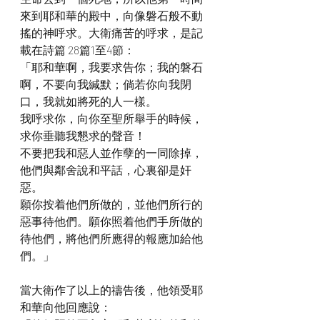
來到耶和華的殿中，向像磐石般不動
搖的神呼求。大衛痛苦的呼求，是記
載在詩篇 28篇1至4節：
「耶和華啊，我要求告你；我的磐石
啊，不要向我緘默；倘若你向我閉
口，我就如將死的人一樣。
我呼求你，向你至聖所舉手的時候，
求你垂聽我懇求的聲音！
不要把我和惡人並作孽的一同除掉，
他們與鄰舍說和平話，心裏卻是奸
惡。
願你按着他們所做的，並他們所行的
惡事待他們。願你照着他們手所做的
待他們，將他們所應得的報應加給他
們。」
當大衛作了以上的禱告後，他領受耶
和華向他回應說：