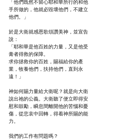
「他們既然不留心耶和華所行的和他
手所做的，他就必毀壞他們，不建立
他們。」
於是大衛就感恩歌頌讚美神，並宣告
說：
「耶和華是他百姓的力量，又是他受
膏者得救的保障。
求你拯救你的百姓，賜福給你的產
業，牧養他們，扶持他們，直到永
遠！」
神如何賜力量給大衛呢？就是向大衛
說出祂的公義。大衛聽了便立即得安
慰和鼓勵，瞬息間離開他的苦惱和憂
傷，從悲哀中回轉，得着神所賜的能
力。
我們的工作有問題嗎？