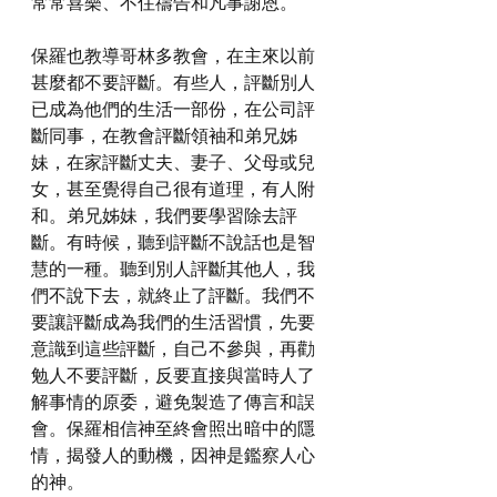
常常喜樂、不住禱告和凡事謝恩。
保羅也教導哥林多教會，在主來以前
甚麼都不要評斷。有些人，評斷別人
已成為他們的生活一部份，在公司評
斷同事，在教會評斷領袖和弟兄姊
妹，在家評斷丈夫、妻子、父母或兒
女，甚至覺得自己很有道理，有人附
和。弟兄姊妹，我們要學習除去評
斷。有時候，聽到評斷不說話也是智
慧的一種。聽到別人評斷其他人，我
們不說下去，就終止了評斷。我們不
要讓評斷成為我們的生活習慣，先要
意識到這些評斷，自己不參與，再勸
勉人不要評斷，反要直接與當時人了
解事情的原委，避免製造了傳言和誤
會。保羅相信神至終會照出暗中的隱
情，揭發人的動機，因神是鑑察人心
的神。