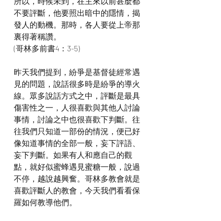
所以，時候未到，在主來以前甚麼都
不要評斷，他要照出暗中的隱情，揭
發人的動機。那時，各人要從上帝那
裏得著稱讚。
(哥林多前書4：3-5)
昨天我們提到，紛爭是基督徒經常遇
見的問題，說話很多時是紛爭的導火
線。眾多說話方式之中，評斷是最具
傷害性之一，人很喜歡與其他人討論
事情，討論之中也很喜歡下判斷。往
往我們只知道一部份的情況，便已好
像知道事情的全部一般，妄下評語、
妄下判斷。如果有人和應自己的觀
點，就好似蜜蜂遇見蜜糖一般，說過
不停，越說越興奮。哥林多教會就是
喜歡評斷人的教會，今天我們看看保
羅如何教導他們。