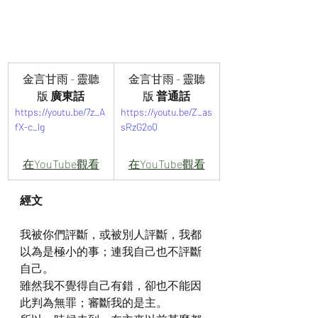
金言甘雨 - 靈聽
金言甘雨 - 靈聽
版
 廣東話
版
 普通話
https://youtu.be/7z_A
https://youtu.be/Z_as
fX-c_lg
sRzG2oQ
在YouTube觀看
在YouTube觀看
經文
我被你們評斷，或被別人評斷，我都
以為是極小的事；連我自己也不評斷
自己。
雖然我不覺得自己有錯，卻也不能因
此判為無罪；審斷我的是主。