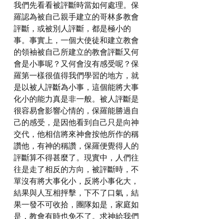
我們先看看被評斷時當如何處理。保
羅認為被自己親手建立的哥林多教會
評斷，或被別人評斷，都是極小的
事。事實上，一個大使徒和建立教會
的領袖被自己所建立的教會評斷又何
會是小事呢？又何會沒有感受呢？保
羅第一樣很值得我們學習的地方，就
是以被人評斷為小事，這個能將大事
化小的能力真是非一般。被人評斷是
很容易會影響心情的，保羅能勝過自
己的感受，是因他看到自己只是向神
交代，他相信將來神會按他所作的稱
讚他，有神的稱讚，保羅便覺得人的
評斷算不得甚麼了。現實中，人們往
往是走了相反的方向，被評斷時，不
單沒有將大事化小，反將小事化大，
結果與人互相抨擊，下不了口氣，結
果一發不可收拾，團隊如是，家庭如
是，教會有時也免不了。求神給我們