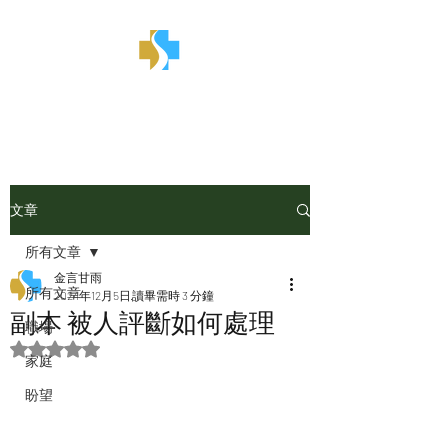
金言甘雨
文章
所有文章
金言甘雨
所有文章
2024年12月5日
讀畢需時 3 分鐘
副本 被人評斷如何處理
職場
評等為 NaN（最高為 5 顆星）。
家庭
盼望