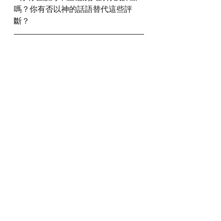
嗎？你有否以神的話語替代這些評
斷？
我們一起禱告
神啊，感謝祢，今天我學會了被人評
斷時如何處理。求祢幫助我，將被人
評斷看為小事，自己也不評斷自己，
反要讓神的話語充滿，潔淨自己的思
緒。我也要學習不評斷人，終止評
斷，避免陷入紛爭的網羅。