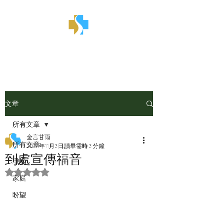
金言甘雨
文章
所有文章
金言甘雨
所有文章
2024年11月3日
讀畢需時 3 分鐘
到處宣傳福音
職場
評等為 NaN（最高為 5 顆星）。
家庭
盼望