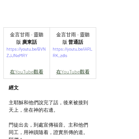
金言甘雨 - 靈聽
金言甘雨 - 靈聽
版
 廣東話
版
 普通話
https://youtu.be/BVN
https://youtu.be/iARL
ZJJNeMRY
RK_zdls
在YouTube觀看
在YouTube觀看
經文
主耶穌和他們說完了話，後來被接到
天上，坐在神的右邊。
門徒出去，到處宣傳福音。主和他們
同工，用神蹟隨着，證實所傳的道。