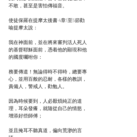
不敢，甚至是害怕傳福音。
使徒保羅在提摩太後書 4章1至5節勸
喻提摩太說：
我在神面前，並在將來審判活人死人
的基督耶穌面前，憑着他的顯現和他
的國度囑咐你：
務要傳道！無論得時不得時，總要專
心，並用百般的忍耐，各樣的教訓，
責備人，警戒人，勸勉人。
因為時候要到，人必厭煩純正的道
理，耳朵發癢，就隨從自己的情慾，
增添好些師傅；
並且掩耳不聽真道，偏向荒渺的言