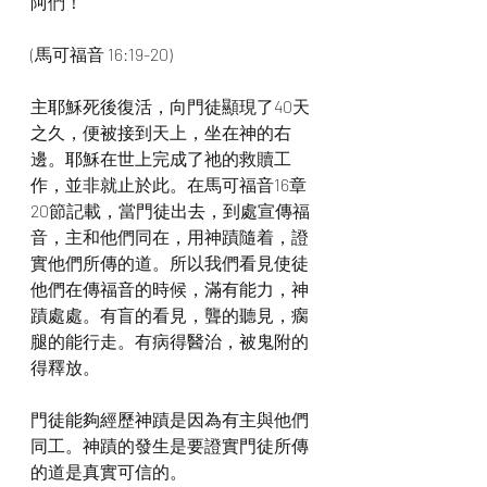
阿們！
(馬可福音 16:19​-20)
主耶穌死後復活，向門徒顯現了40天
之久，便被接到天上，坐在神的右
邊。耶穌在世上完成了祂的救贖工
作，並非就止於此。在馬可福音16章
20節記載，當門徒出去，到處宣傳福
音，主和他們同在，用神蹟隨着，證
實他們所傳的道。所以我們看見使徒
他們在傳福音的時候，滿有能力，神
蹟處處。有盲的看見，聾的聽見，瘸
腿的能行走。有病得醫治，被鬼附的
得釋放。
門徒能夠經歷神蹟是因為有主與他們
同工。神蹟的發生是要證實門徒所傳
的道是真實可信的。