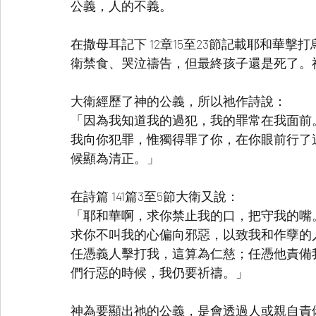
公義，人的不義。
在撒母耳記下 12章15至23節記載耶和華
衛禁食、哭泣禱告，但最終孩子還是死了。
大衛經歷了神的公義，所以祂作詩說：
「因為我知道我的過犯，我的罪常在我面前
我向你犯罪，惟獨得罪了你，在你眼前行了
候顯為清正。」
在詩篇 141篇3至5節大衛又說：
「耶和華啊，求你禁止我的口，把守我的嘴
求你不叫我的心偏向邪惡，以致我和作孽的
任憑義人擊打我，這算為仁慈；任憑他責備
們行惡的時候，我仍要祈禱。」
神為要顯出祂的公義，是會透過人或親自責