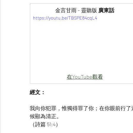
金言甘雨 - 靈聽版
 廣東話
https://youtu.be/TBSPE84cqL4
在YouTube觀看
經文：
我向你犯罪，惟獨得罪了你；在你眼前行了
候顯為清正。
（詩篇 51:4）