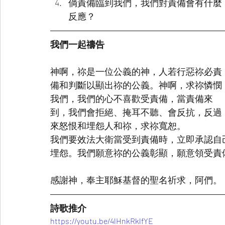
倘責備臨到我們，我們對責備會有什麼
反應？
我們一起禱告
神啊，祢是一位公義的神，人若行惡祢必責
備和判斷以顯出祢的公義。神啊，求祢憐憫
我們，我們的心不喜歡受責備，當責備來
到，我們會拒絕、掩耳不聽、會反抗，反過
來怒恨和埋怨人和祢，求祢寬恕。
我們要效法大衛當受到責備時，立即承認自
埋怨。我們願意祢的公義彰顯，願意領受責
感謝神，奉主耶穌基督的聖名祈求，阿們。
詩歌推介
https://youtu.be/4lHnkRklfYE