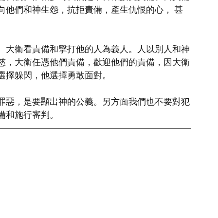
向他們和神生怨，抗拒責備，產生仇恨的心， 甚
。大衛看責備和擊打他的人為義人。人以別人和神
慈，大衛任憑他們責備，歡迎他們的責備，因大衛
選擇躲閃，他選擇勇敢面對。
罪惡，是要顯出神的公義。另方面我們也不要對犯
備和施行審判。