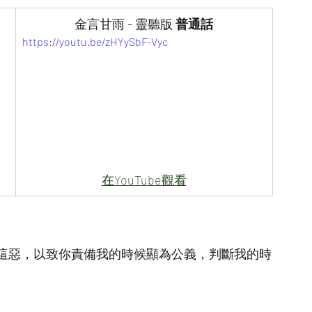
金言甘雨 - 靈聽版
 普通話
https://youtu.be/zHYySbF-Vyc
在YouTube觀看
這惡，以致你責備我的時候顯為公義，判斷我的時