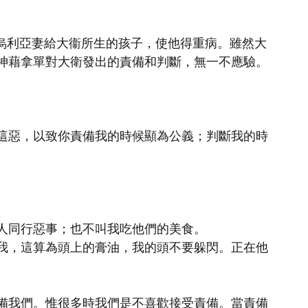
擊打烏利亞妻給大衞所生的孩子，使他得重病。雖然大
神藉拿單對大衛發出的責備和判斷，無一不應驗。
。
這惡，以致你責備我的時候顯為公義；判斷我的時
。
人同行惡事；也不叫我吃他們的美食。
我，這算為頭上的膏油，我的頭不要躲閃。正在他
備我們。惟很多時我們是不喜歡接受責備。當責備