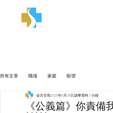
金言甘雨
所有文章
職場
家庭
盼望
金言甘雨
2025年8月26日
讀畢需時 3 分鐘
《公義篇》你責備