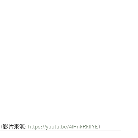
影片來源: 
https://youtu.be/4lHnkRklfYE
)