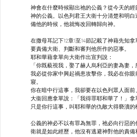
神會在什麼時候顯出祂的公義？從今天的經
神的公義。以色列君王大衛十分清楚和明白
備他的時候，他就悔改回轉歸向神。
在撒母耳記下12章1至14節記載了神藉先
要責備大衛、判斷和審判他所作的惡事。
耶和華藉拿單向大衛作出宣判說：
「你既藐視我，娶了赫人烏利亞的妻為妻，
我必從你家中興起禍患攻擊你，我必在你眼
寢。
你在暗中行這事，我卻要在以色列眾人面前
大衞回應拿單說：「我得罪耶和華了！」拿
只是你行這事，叫耶和華的仇敵大得褻瀆的
公義的神必不以有罪為無罪，祂必向行惡的
衛就是如此經歷，他沒有逃避神對他的責備