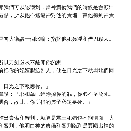
節我們可以認識到，當神責備我們的時候是會顯出
這點，所以他不逃避神對他的責備，當他聽到神責
知拿單向大衛講一個比喻：指摘他犯姦淫和借刀殺人。
所以刀劍必永不離開你的家。
前把你的妃嬪賜給別人，他在日光之下就與她們同
、日光之下報應你。」
單說：「耶和華已經除掉你的罪，你必不至於死。
機會，故此，你所得的孩子必定要死。」
作出責備和審判，就算是君王犯錯也不徇情面。大
和審判，他明白神的責備和審判臨到是要顯出神的