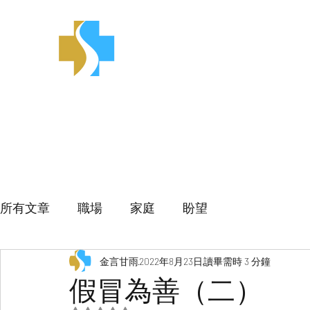
金言甘雨
所有文章
職場
家庭
盼望
金言甘雨
2022年8月23日
讀畢需時 3 分鐘
假冒為善（二）