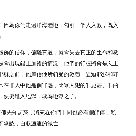
！因為你們走遍洋海陸地，勾引一個人入教，既入
」
虛飾的信仰，偏離真道，就會失去真正的生命和救
是會出現錯上加錯的情況，他們的行徑將會是惡上
耶穌之前，他篤信他所領受的教義，逼迫耶穌和耶
己在罪人中他是個罪魁，比眾人犯的罪更甚。罪的
，便要進入地獄，成為地獄之子。
中有假先知起來，將來在你們中間也必有假師傅，私
不承認，自取速速的滅亡。