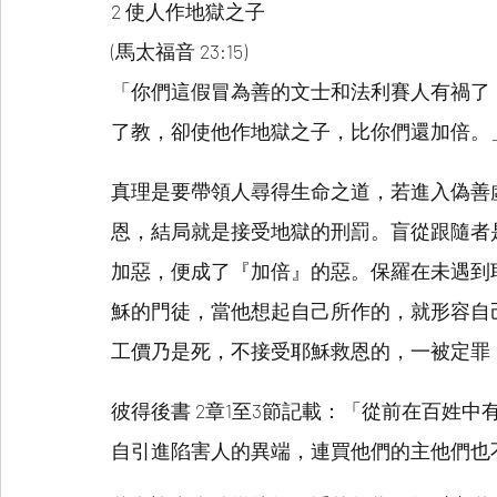
2 使人作地獄之子
(馬太福音 23:15)
「你們這假冒為善的文士和法利賽人有禍了
了教，卻使他作地獄之子，比你們還加倍。
真理是要帶領人尋得生命之道，若進入偽善
恩，結局就是接受地獄的刑罰。盲從跟隨者
加惡，便成了『加倍』的惡。保羅在未遇到
穌的門徒，當他想起自己所作的，就形容自
工價乃是死，不接受耶穌救恩的，一被定罪
彼得後書 2章1至3節記載：「從前在百姓
自引進陷害人的異端，連買他們的主他們也