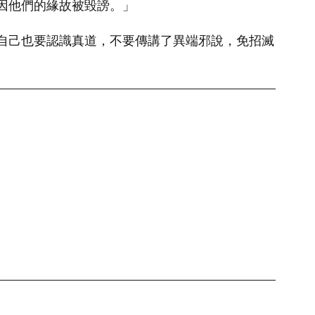
因他們的緣故被毀謗。」
自己也要認識真道，不要傳講了異端邪說，免招滅