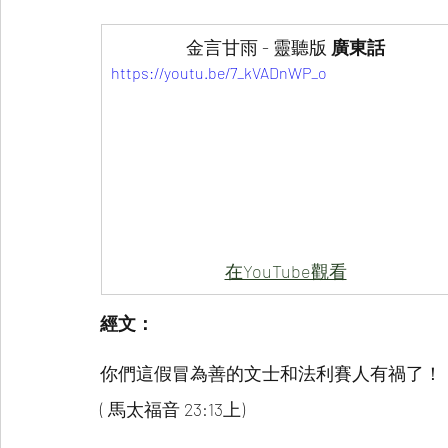
金言甘雨 - 靈聽版 
廣東話
https://youtu.be/7_kVADnWP_o
在YouTube觀看
經文：
你們這假冒為善的文士和法利賽人有禍了！
( 馬太福音 23:13上)