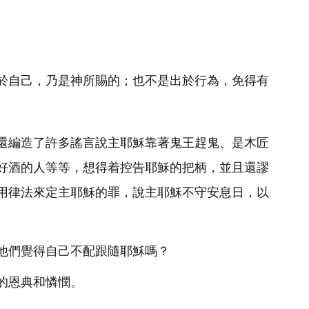
於自己，乃是神所賜的；也不是出於行為，免得有
還編造了許多謠言說主耶穌靠著鬼王趕鬼、是木匠
好酒的人等等，想得着控告耶穌的把柄，並且還謬
用律法來定主耶穌的罪，說主耶穌不守安息日，以
他們覺得自己不配跟隨耶穌嗎？
的恩典和憐憫。