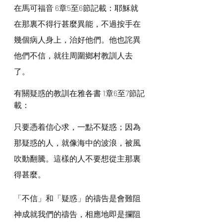
在馬可福音 6章5至6節記載：耶穌就
在那裏不得行甚麼異能，不過按手在
幾個病人身上，治好他們。他也詫異
他們不信，就往周圍鄉村教訓人去
了。
有關疑惑的教訓在雅各書 1章6至7節記
載：
只要憑着信心求，一點不疑惑；因為
那疑惑的人，就像海中的波浪，被風
吹動翻騰。這樣的人不要想從主那裏
得甚麼。
「不信」和「疑惑」的禱告是會難阻
神成就我們的禱告，相應地即是攔阻