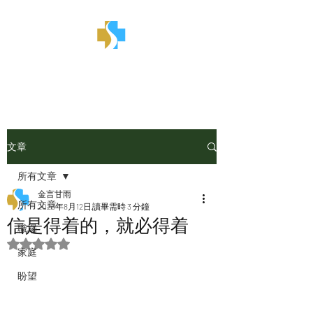
金言甘雨
文章
所有文章
金言甘雨
所有文章
2023年8月12日
讀畢需時 3 分鐘
信是得着的，就必得着
職場
評等為 NaN（最高為 5 顆星）。
家庭
盼望