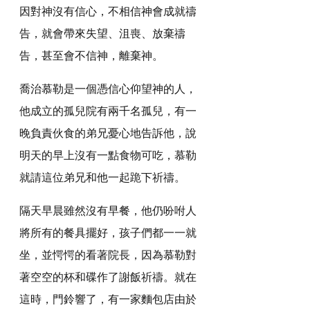
因對神沒有信心，不相信神會成就禱
告，就會帶來失望、沮喪、放棄禱
告，甚至會不信神，離棄神。
喬治慕勒是一個憑信心仰望神的人，
他成立的孤兒院有兩千名孤兒，有一
晚負責伙食的弟兄憂心地告訴他，說
明天的早上沒有一點食物可吃，慕勒
就請這位弟兄和他一起跪下祈禱。
隔天早晨雖然沒有早餐，他仍吩咐人
將所有的餐具擺好，孩子們都一一就
坐，並愕愕的看著院長，因為慕勒對
著空空的杯和碟作了謝飯祈禱。就在
這時，門鈴響了，有一家麵包店由於