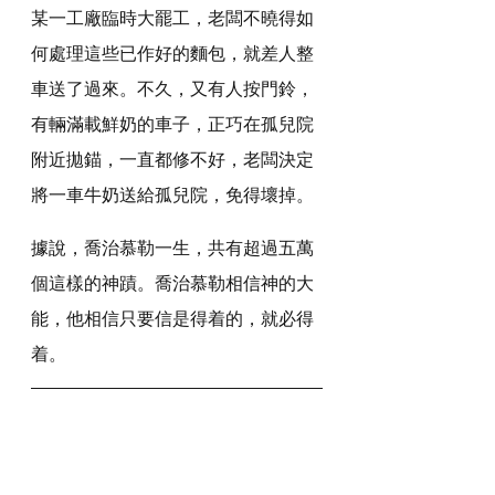
某一工廠臨時大罷工，老闆不曉得如
何處理這些已作好的麵包，就差人整
車送了過來。不久，又有人按門鈴，
有輛滿載鮮奶的車子，正巧在孤兒院
附近拋錨，一直都修不好，老闆決定
將一車牛奶送給孤兒院，免得壞掉。
據說，喬治慕勒一生，共有超過五萬
個這樣的神蹟。喬治慕勒相信神的大
能，他相信只要信是得着的，就必得
着。