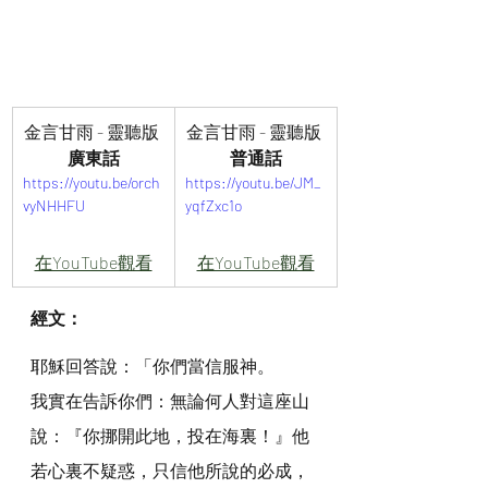
金言甘雨 - 靈聽版 
金言甘雨 - 靈聽版 
廣東話
普通話
https://youtu.be/orch
https://youtu.be/JM_
vyNHHFU
yqfZxc1o
在YouTube觀看
在YouTube觀看
經文：
耶穌回答說：「你們當信服神。
我實在告訴你們：無論何人對這座山
說：『你挪開此地，投在海裏！』他
若心裏不疑惑，只信他所說的必成，