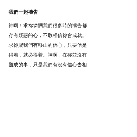
我們一起禱告
神啊！求祢憐憫我們很多時的禱告都
存有疑惑的心，不敢相信祢會成就。
求祢賜我們有移山的信心，只要信是
得着，就必得着。神啊，在祢並沒有
難成的事，只是我們有沒有信心去相
信和信服祢的旨意。求祢突破我們的
信心，相信我們的禱告是大有能力，
甚至是可以移山。
感謝神，奉主耶穌基督的聖名祈求，
阿們。
詩歌推介