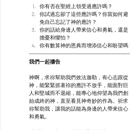
你有否在聖經上領受過應許嗎？
你試過忘卻了這些應許嗎？你當如何避
免自己忘記了神的應許？
你的話給身邊人帶來信心和勇氣，還是
擔憂和懼怕？
你有數算神的恩典而增添信心和盼望嗎
我們一起禱告
神啊，求祢幫助我們效法迦勒，有心志跟從
神，能緊緊抓著祢的應許不放手，能面對巨
人和堅城而不退縮，能專心地仰望為我們創
始成終的神，直至看見神奇妙的作為。祈求
祢幫助我，讓我的話能為身邊的人帶來信心
和勇氣。