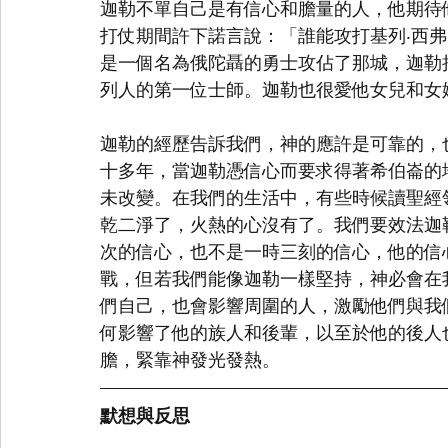
迦勒不單自己是有信心和膽量的人，他期待
打仗期間許下諾言說：「誰能攻打基列‧西
是一個名為俄陀聶的勇士攻佔了那城，迦勒
列人的第一位士師。迦勒也很愛他女兒和女
迦勒的經歷告訴我們，神的應許是可靠的，
十多年，當迦勒憑信心而要求得著希伯崙的
未改變。在我們的生活中，有些時候讀聖經
乾二淨了，火熱的心沒有了。我們要效法迦
次的信心，也不是一時三刻的信心，他的信
戰，但若我們能像迦勒一樣堅持，神必會在
們自己，也會影響周圍的人，激勵他們與我
何影響了他的族人和後輩，以至於他的後人
膽，緊靠神發光發熱。
默想與反思