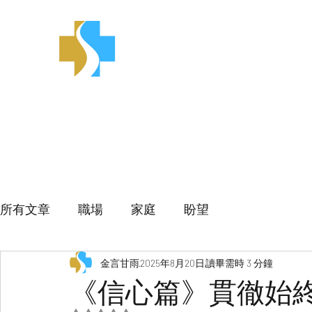
金言甘雨
所有文章
職場
家庭
盼望
金言甘雨
2025年8月20日
讀畢需時 3 分鐘
《信心篇》貫徹始