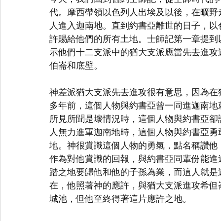
代。摩西帶領以色列人出埃及以後，在曠野
人進入迦南地。直到約書亞離世的日子，以
許賜給他們的所有土地。士師記第一章提到
示他們十二支派中的猶大支派應當先去進攻
伯崙和底壁。
神差派猶大支派先去進攻很有意思，因為在
多年前，這個人物與約書亞曾一同進迦南地
所見所聞是壞情況時，這個人物與約書亞卻
人無力進軍迦南地時，這個人物與約書亞勇
地。神很賞識這個人物的勇氣，點名稱讚他
作為對他賞識的回報，與約書亞同輩份能進
踏之地要歸他和他的子孫為業，而這人就是
在，他照著神的應許，與猶大支派進攻希但
城池，但他至終得著這片應許之地。