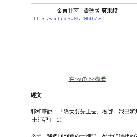
金言甘雨 - 靈聽版
 廣東話
https://youtu.be/wNNj7NbOx3w
在YouTube觀看
經文
耶和華說：「猶大要先上去。看哪，我已將
(士師記 1：2)
今天，我們回到舊約士師記，從士師時代的