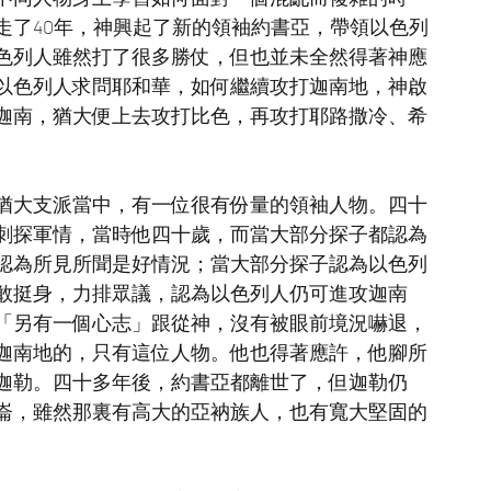
走了40年，神興起了新的領袖約書亞，帶領以色列
色列人雖然打了很多勝仗，但也並未全然得著神應
以色列人求問耶和華，如何繼續攻打迦南地，神啟
迦南，猶大便上去攻打比色，再攻打耶路撒冷、希
猶大支派當中，有一位很有份量的領袖人物。四十
刺探軍情，當時他四十歲，而當大部分探子都認為
認為所見所聞是好情況；當大部分探子認為以色列
敢挺身，力排眾議，認為以色列人仍可進攻迦南
「另有一個心志」跟從神，沒有被眼前境況嚇退，
迦南地的，只有這位人物。他也得著應許，他腳所
迦勒。四十多年後，約書亞都離世了，但迦勒仍
崙，雖然那裏有高大的亞衲族人，也有寬大堅固的