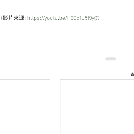
影片來源: 
https://youtu.be/H9OdfU5I9yQ?