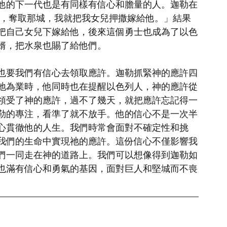
他的下一代也是有同樣有信心和膽量的人。迦勒在
弗，奪取那城，我就把我女兒押撒嫁給他。」結果
把自己女兒下嫁給他，後來這個勇士也成為了以色
婿，把水泉也賜了給他們。
也要我們有信心去領取應許。迦勒抓緊神的應許四
地為業時，他同時也在提醒以色列人，神的應許從
領受了神的應許，過不了幾天，就把應許忘記得一
勒的專注，看準了就不放手。他的信心不是一次半
心貫徹他的人生。我們時常會面對不確定性和挑
我們的生命中實現祂的應許。這份信心不僅影響我
們一同走在神的道路上。我們可以想像得到迦勒如
也滿有信心和勇氣的基因，面對巨人和堅城而不喪