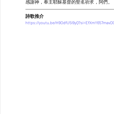
感謝神，奉主耶穌基督的聖名祈求，阿們。
詩歌推介
https://youtu.be/H9OdfU5I9yQ?si=EfXmY657mavD