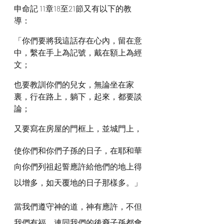
申命記 11章18至21節又有以下的教
導：
「你們要將我這話存在心內，留在意
中，繫在手上為記號，戴在額上為經
文；
也要教訓你們的兒女，無論坐在家
裏，行在路上，躺下，起來，都要談
論；
又要寫在房屋的門框上，並城門上，
使你們和你們子孫的日子，在耶和華
向你們列祖起誓應許給他們的地上得
以增多，如天覆地的日子那樣多。」
當我們遵守神的道，神有應許，不但
我們有福，連同我們的後裔子孫都會