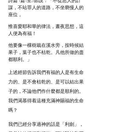
詩篇 1篇1至3節說：「不從惡人的計
謀，不站罪人的道路，不坐褻慢人的
座位，
惟喜愛耶和華的律法，晝夜思想，這
人便為有福！
他要像一棵樹栽在溪水旁，按時候結
果子，葉子也不枯乾。凡他所做的盡
都順利。」
上述經節告訴我們有福的人是有生命
力的、是不會枯乾的、是可以結出果
子的，不論他們作什麼都是順利的。
我們渴慕得着這種充滿神賜福的生命
嗎？
我們已經分享過神的話是「利劍」，