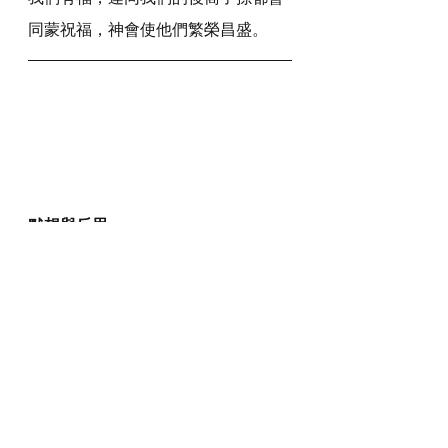
同蒙祝福，神會使他們繁榮昌盛。
默想與反思
我們想成為有福的人嗎？
如何得知神是想我們成為有福的
人？
詩人給我們什麼提議，叫我們可
以成為有福的人？
你覺得你是有福的人嗎？