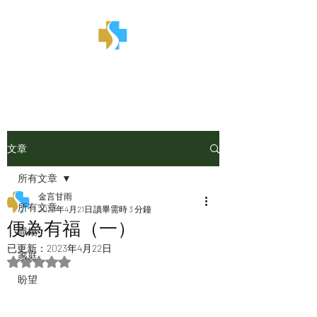
金言甘雨
文章
所有文章
金言甘雨
所有文章
2023年4月21日
讀畢需時 3 分鐘
便為有福（一）
職場
已更新：
2023年4月22日
家庭
評等為 NaN（最高為 5 顆星）。
盼望