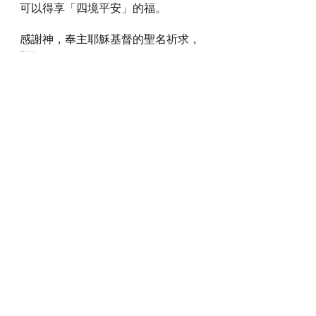
可以得享「四境平安」的福。
感謝神，奉主耶穌基督的聖名祈求，
阿們。
詩歌推介
https://youtu.be/NLJ5-uPpGrg?
si=USDDALrrW7PuMuYb
*瀏覽者可揀選在此影片的原本來源觀
看影片 (影片來源: 
https://youtu.be/NLJ5-uPpGrg?
si=USDDALrrW7PuMuYb
)