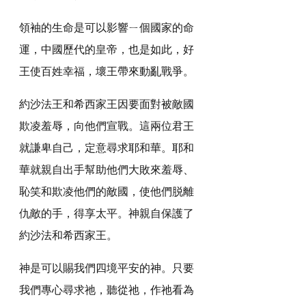
領袖的生命是可以影響ㄧ個國家的命
運，中國歷代的皇帝，也是如此，好
王使百姓幸福，壞王帶來動亂戰爭。
約沙法王和希西家王因要面對被敵國
欺凌羞辱，向他們宣戰。這兩位君王
就謙卑自己，定意尋求耶和華。耶和
華就親自出手幫助他們大敗來羞辱、
恥笑和欺凌他們的敵國，使他們脱離
仇敵的手，得享太平。神親自保護了
約沙法和希西家王。
神是可以賜我們四境平安的神。只要
我們專心尋求祂，聽從祂，作祂看為