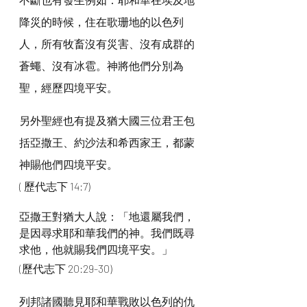
降災的時候，住在歌珊地的以色列
人，所有牧畜沒有災害、沒有成群的
蒼蠅、沒有冰雹。神將他們分別為
聖，經歷四境平安。
另外聖經也有提及猶大國三位君王包
括亞撒王、約沙法和希西家王，都蒙
神賜他們四境平安。
( 歷代志下 14:7)
亞撒王對猶大人說：「地還屬我們，
是因尋求耶和華我們的神。我們既尋
求他，他就賜我們四境平安。」
(歷代志下 20:29-30)
列邦諸國聽見耶和華戰敗以色列的仇