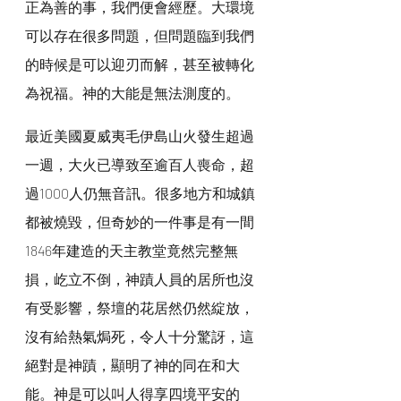
正為善的事，我們便會經歷。大環境
可以存在很多問題，但問題臨到我們
的時候是可以迎刃而解，甚至被轉化
為祝福。神的大能是無法測度的。
最近美國夏威夷毛伊島山火發生超過
一週，大火已導致至逾百人喪命，超
過1000人仍無音訊。很多地方和城鎮
都被燒毀，但奇妙的一件事是有一間
1846年建造的天主教堂竟然完整無
損，屹立不倒，神蹟人員的居所也沒
有受影響，祭壇的花居然仍然綻放，
沒有給熱氣焗死，令人十分驚訝，這
絕對是神蹟，顯明了神的同在和大
能。神是可以叫人得享四境平安的