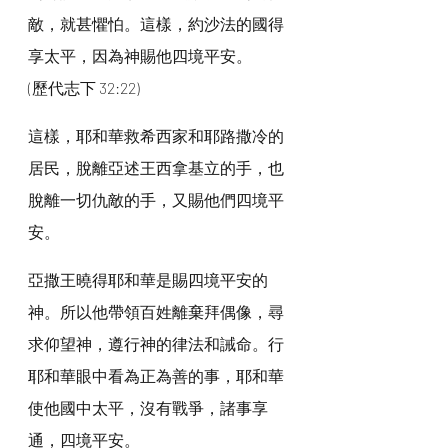
敵，就甚懼怕。這樣，約沙法的國得
享太平，因為神賜他四境平安。
(歷代志下 32:22)
這樣，耶和華救希西家和耶路撒冷的
居民，脫離亞述王西拿基立的手，也
脫離一切仇敵的手，又賜他們四境平
安。
亞撒王曉得耶和華是賜四境平安的
神。所以他帶領百姓離棄拜偶像，尋
求仰望神，遵行神的律法和誡命。行
耶和華眼中看為正為善的事，耶和華
使他國中太平，沒有戰爭，諸事享
通，四境平安。