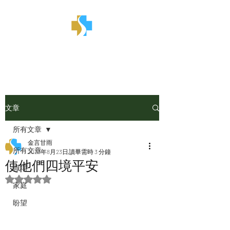
金言甘雨
文章
所有文章
金言甘雨
所有文章
2023年8月23日
讀畢需時 3 分鐘
使他們四境平安
職場
評等為 NaN（最高為 5 顆星）。
家庭
盼望