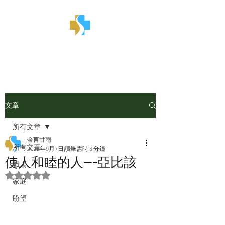
金言甘雨
文章
所有文章
金言甘雨
所有文章
2022年9月7日
讀畢需時 3 分鐘
使人和睦的人---亞比該
職場
評等為 NaN（最高為 5 顆星）。
家庭
盼望