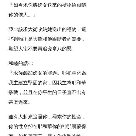
「如今求你將婢女送來的禮物給跟隨
你的僕人。」
亞比該求大衛收納她送出的禮物，這
些禮物正是大衛和他跟隨者的需要，
期望大衛不要再追究拿八的惡。
和睦的話4：
「求你饒恕婢女的罪過。耶和華必為
我主建立堅固的家，因我主為耶和華
爭戰，並且在你平生的日子查不出有
甚麼過來。
雖有人起來追逼你，尋索你的性命，
你的性命卻在耶和華你的神那裏蒙保
護，如包裹寶器一樣；你仇敵的性