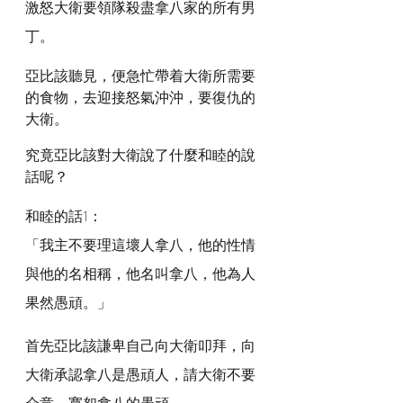
激怒大衛要領隊殺盡拿八家的所有男
丁。
亞比該聽見，便急忙帶着大衛所需要
的食物，去迎接怒氣沖沖，要復仇的
大衛。
究竟亞比該對大衛說了什麼和睦的說
話呢？
和睦的話1：
「我主不要理這壞人拿八，他的性情
與他的名相稱，他名叫拿八，他為人
果然愚頑。」
首先亞比該謙卑自己向大衛叩拜，向
大衛承認拿八是愚頑人，請大衛不要
介意，寬恕拿八的愚頑。