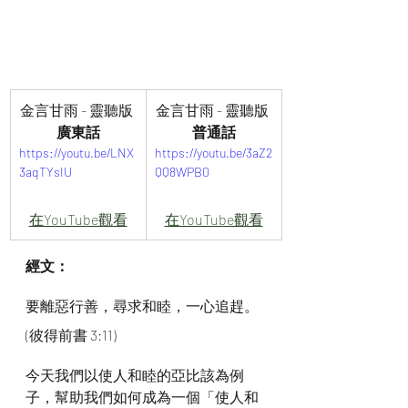
金言甘雨 - 靈聽版 
金言甘雨 - 靈聽版 
廣東話
普通話
https://youtu.be/LNX
https://youtu.be/3aZ2
3aqTYsIU
QQ8WPB0
在YouTube觀看
在YouTube觀看
經文：
要離惡行善，尋求和睦，一心追趕。
(彼得前書 3:11)
今天我們以使人和睦的亞比該為例
子，幫助我們如何成為一個「使人和