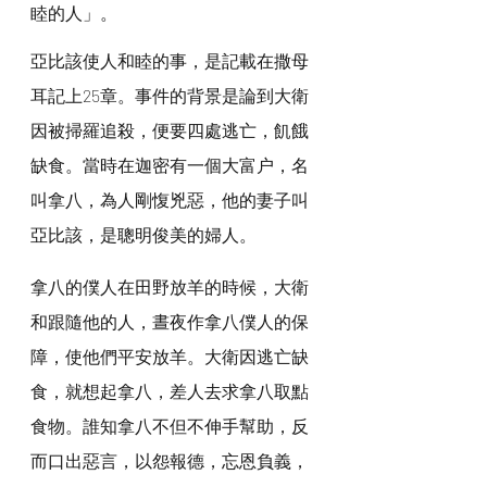
睦的人」。
亞比該使人和睦的事，是記載在撒母
耳記上25章。事件的背景是論到大衛
因被掃羅追殺，便要四處逃亡，飢餓
缺食。當時在迦密有一個大富户，名
叫拿八，為人剛愎兇惡，他的妻子叫
亞比該，是聰明俊美的婦人。
拿八的僕人在田野放羊的時候，大衛
和跟隨他的人，晝夜作拿八僕人的保
障，使他們平安放羊。大衛因逃亡缺
食，就想起拿八，差人去求拿八取點
食物。誰知拿八不但不伸手幫助，反
而口出惡言，以怨報德，忘恩負義，