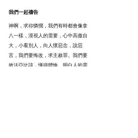
我們一起禱告
神啊，求祢憐憫，我們有時都會像拿
八一樣，漠視人的需要，心中高傲自
大，小看別人，向人懷惡念，說惡
言，我們要悔改，求主赦罪。我們要
效法亞比該，懂得體恤、明白人的需
要和神的心意，有智慧說和睦的話，
成為使人和睦的人。
感謝神，奉主耶穌基督的聖名祈求，
阿們。
詩歌推介
https://youtu.be/O1OPYz0kpOw