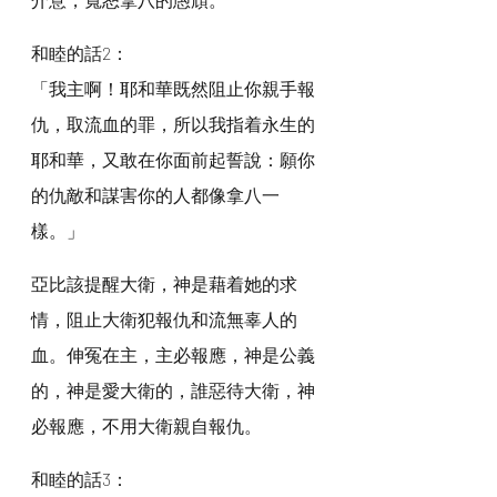
和睦的話2：
「我主啊！耶和華既然阻止你親手報
仇，取流血的罪，所以我指着永生的
耶和華，又敢在你面前起誓說：願你
的仇敵和謀害你的人都像拿八一
樣。」
亞比該提醒大衛，神是藉着她的求
情，阻止大衛犯報仇和流無辜人的
血。伸冤在主，主必報應，神是公義
的，神是愛大衛的，誰惡待大衛，神
必報應，不用大衛親自報仇。
和睦的話3：