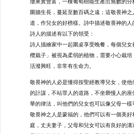
徵果實豐富，一棵葡萄樹能生產出無數的分
圍牆生長，蔓延至數百碼之遠；這敬畏神之
道，作兒女的好榜樣。詩中描述敬畏神的人
詩人的描述有以下的領受：
詩人描繪家中一起圍桌享受晚餐，每個兒女
欖栽子」被視為柔弱的植物，需要小心栽培
活潑興旺，非常有生命力。
敬畏神的人必是懂得按聖經教導兒女，使他
的計謀，不站罪人的道路，不坐褻慢人的座
華的律法，叫他們的兒女也可以像父母一樣
敬畏神之人是蒙福的，他們可以有一個美好
庭，丈夫妻子，父母和兒女可以有良好的溝