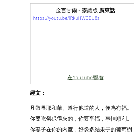
金言甘雨 - 靈聽版
 廣東話
https://youtu.be/iRkuHWCEU8s
在YouTube觀看
經文：
凡敬畏耶和華、遵行他道的人，便為有福。
你要吃勞碌得來的，你要享福，事情順利。
你妻子在你的內室，好像多結果子的葡萄樹