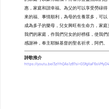
惠，家庭和諧幸福。為父的可以享受勞碌得
來的福、事情順利，為母的生養眾多，可以
成為多子的樂母，兒女興旺有生命力，家庭
我們的家庭，作我們兒女的好榜樣，使我們
感謝神，奉主耶穌基督的聖名祈求，阿們。
詩歌推介
https://youtu.be/3zIYhQAs1z8?si=GSfgXaF6sVMyD