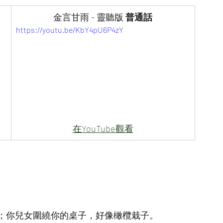
金言甘雨 - 靈聽版
 普通話
https://youtu.be/KbY4pU6P4zY
在YouTube觀看
；你兒女圍繞你的桌子，好像橄欖栽子。