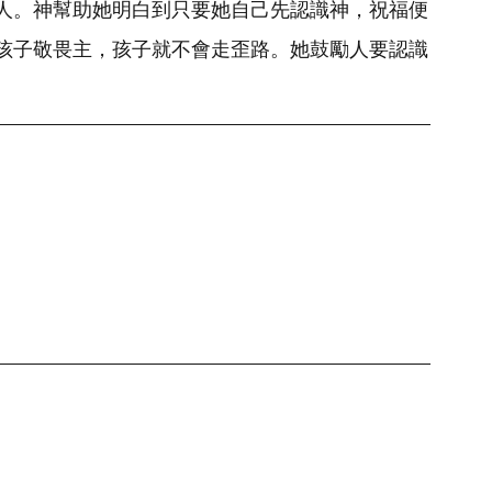
人。神幫助她明白到只要她自己先認識神，祝福便
孩子敬畏主，孩子就不會走歪路。她鼓勵人要認識