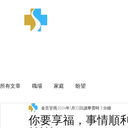
金言甘雨
所有文章
職場
家庭
盼望
金言甘雨
2024年1月22日
讀畢需時 3 分鐘
你要享福，事情順