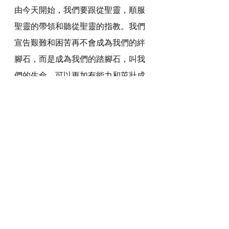
由今天開始，我們要跟從聖靈，順服
聖靈的帶領和聽從聖靈的指教。我們
宣告艱難和困苦再不會成為我們的絆
腳石，而是成為我們的踏腳石，叫我
們的生命，可以更加有能力和茁壯成
長。感謝主，奉主耶穌基督的聖名宣
告和祈求，阿們。
詩歌推介
https://youtu.be/iAvqM2JYbvs