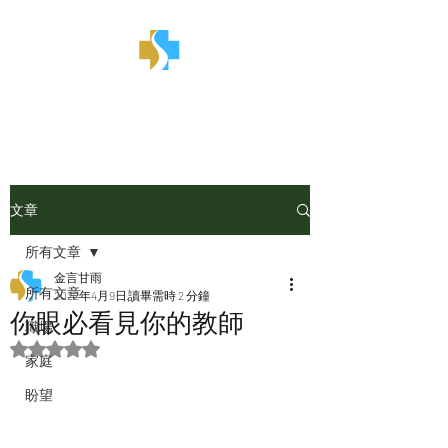
金言甘雨
文章
所有文章
金言甘雨
所有文章
2022年4月9日
讀畢需時 2 分鐘
你眼必看見你的教師
職場
評等為 NaN（最高為 5 顆星）。
家庭
盼望