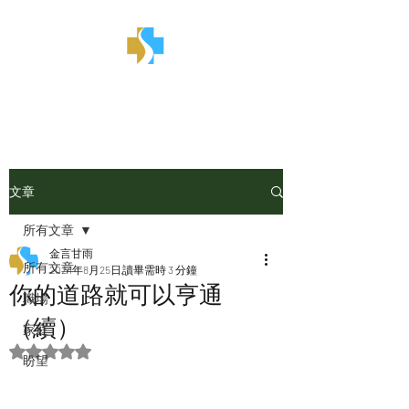
金言甘雨
文章
所有文章
金言甘雨
所有文章
2024年8月25日
讀畢需時 3 分鐘
你的道路就可以亨通
職場
（續）
家庭
評等為 NaN（最高為 5 顆星）。
盼望