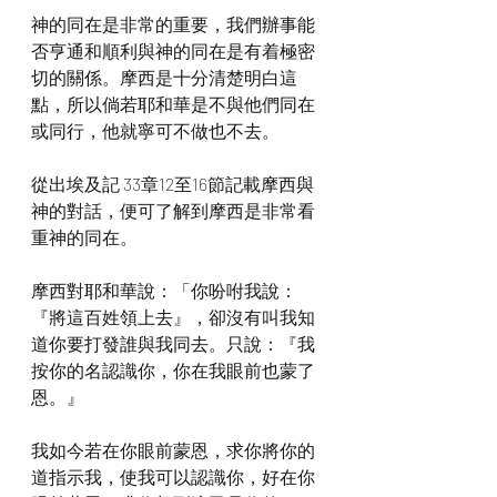
神的同在是非常的重要，我們辦事能
否亨通和順利與神的同在是有着極密
切的關係。摩西是十分清楚明白這
點，所以倘若耶和華是不與他們同在
或同行，他就寧可不做也不去。
從出埃及記 33章12至16節記載摩西與
神的對話，便可了解到摩西是非常看
重神的同在。
摩西對耶和華說：「你吩咐我說：
『將這百姓領上去』，卻沒有叫我知
道你要打發誰與我同去。只說：『我
按你的名認識你，你在我眼前也蒙了
恩。』
我如今若在你眼前蒙恩，求你將你的
道指示我，使我可以認識你，好在你