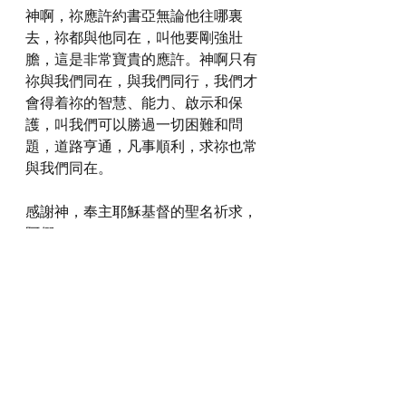
神啊，祢應許約書亞無論他往哪裏
去，祢都與他同在，叫他要剛強壯
膽，這是非常寶貴的應許。神啊只有
祢與我們同在，與我們同行，我們才
會得着祢的智慧、能力、啟示和保
護，叫我們可以勝過一切困難和問
題，道路亨通，凡事順利，求祢也常
與我們同在。
感謝神，奉主耶穌基督的聖名祈求，
阿們。
詩歌推介
https://youtu.be/cptlQbto8Kg?
si=qX2pLHsCn-57RXIs