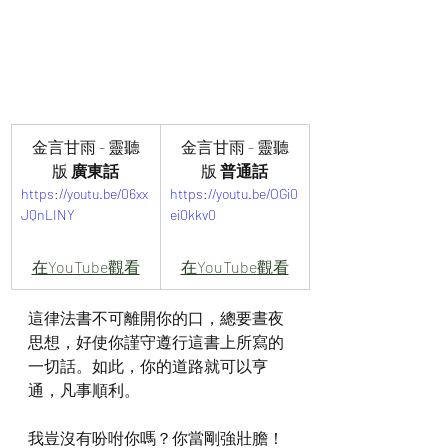
金言甘雨 - 靈聽
金言甘雨 - 靈聽
版 
廣東話
版
 普通話
https://youtu.be/06xx
https://youtu.be/OGi0
JQnLINY
ei0kkv0
在YouTube觀看
在YouTube觀看
這律法書不可離開你的口，總要晝夜
思想，好使你謹守遵行這書上所寫的
一切話。如此，你的道路就可以亨
通，凡事順利。
我豈沒有吩咐你嗎？你當剛強壯膽！