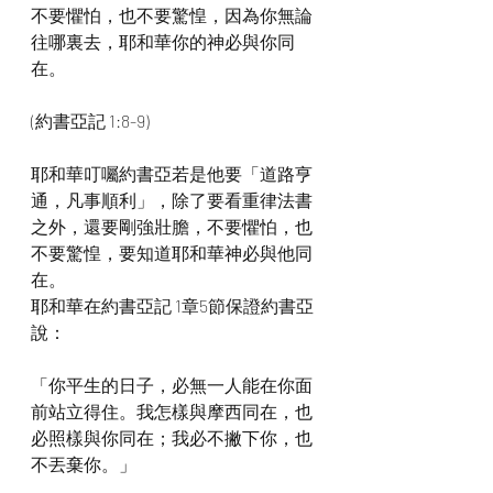
不要懼怕，也不要驚惶，因為你無論
往哪裏去，耶和華你的神必與你同
在。
(約書亞記 1:8-9)
耶和華叮囑約書亞若是他要「道路亨
通，凡事順利」，除了要看重律法書
之外，還要剛強壯膽，不要懼怕，也
不要驚惶，要知道耶和華神必與他同
在。
耶和華在約書亞記 1章5節保證約書亞
說：
「你平生的日子，必無一人能在你面
前站立得住。我怎樣與摩西同在，也
必照樣與你同在；我必不撇下你，也
不丟棄你。」