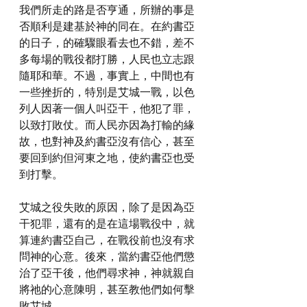
我們所走的路是否亨通，所辦的事是
否順利是建基於神的同在。在約書亞
的日子，的確驟眼看去也不錯，差不
多每場的戰役都打勝，人民也立志跟
隨耶和華。不過，事實上，中間也有
一些挫折的，特別是艾城一戰，以色
列人因著一個人叫亞干，他犯了罪，
以致打敗仗。而人民亦因為打輸的緣
故，也對神及約書亞沒有信心，甚至
要回到約但河東之地，使約書亞也受
到打擊。
艾城之役失敗的原因，除了是因為亞
干犯罪，還有的是在這場戰役中，就
算連約書亞自己，在戰役前也沒有求
問神的心意。後來，當約書亞他們懲
治了亞干後，他們尋求神，神就親自
將祂的心意陳明，甚至教他們如何擊
敗艾城。