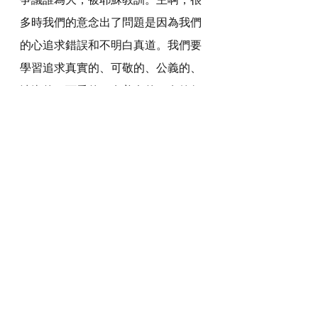
多時我們的意念出了問題是因為我們
的心追求錯誤和不明白真道。我們要
學習追求真實的、可敬的、公義的、
清潔的、可愛的、有美名的，有德行
的和可稱讚的。
感謝神，奉主耶穌基督的聖名祈求，
阿們。
詩歌推介
https://youtu.be/1FpP1binbLA?
si=3Y0InIiXrttBF9Xv