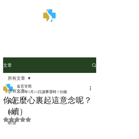
金言甘雨
文章
所有文章
金言甘雨
所有文章
2023年9月24日
讀畢需時 3 分鐘
你怎麼心裏起這意念呢？
職場
（續）
家庭
評等為 NaN（最高為 5 顆星）。
盼望