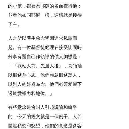
的小孩，都要為耶穌的名而接待他；
並看他如同耶穌一樣，這樣就是接待
了主。
人之所以產生惡念皆因追求私慾而
起。有一位基督徒經理在接受訪問時
分享有關自己作領導的僕人胸襟是：
「『欲站人前、先居人後』，真領袖
以服務為心志。他們願意服務眾人，
以別人的好處為念。他們必須愛屬下
過於愛權力和地位。」
有些意念是會叫人引起議論和紛爭
的，今天的經文就是一個例子。人若
體貼私慾和慾望，他們的意念是會容