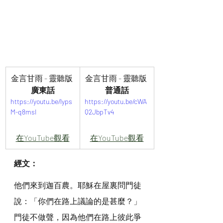
金言甘雨 - 靈聽版 
金言甘雨 - 靈聽版 
廣東話
普通話
https://youtu.be/lyps
https://youtu.be/cWA
M-q8msI
Q2JbpTv4
在YouTube觀看
在YouTube觀看
經文：
他們來到迦百農。耶穌在屋裏問門徒
說：「你們在路上議論的是甚麼？」
門徒不做聲，因為他們在路上彼此爭