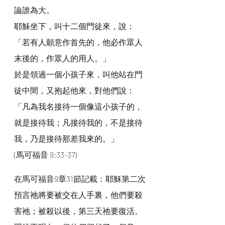
論誰為大。
耶穌坐下，叫十二個門徒來，說：
「若有人願意作首先的，他必作眾人
末後的，作眾人的用人。」
於是領過一個小孩子來，叫他站在門
徒中間，又抱起他來，對他們說：
「凡為我名接待一個像這小孩子的，
就是接待我；凡接待我的，不是接待
我，乃是接待那差我來的。」
(馬可福音 9:33-37)
在馬可福音9章31節記載：耶穌第二次
預言祂將要被交在人手裏，他們要殺
害祂；被殺以後，第三天祂要復活。