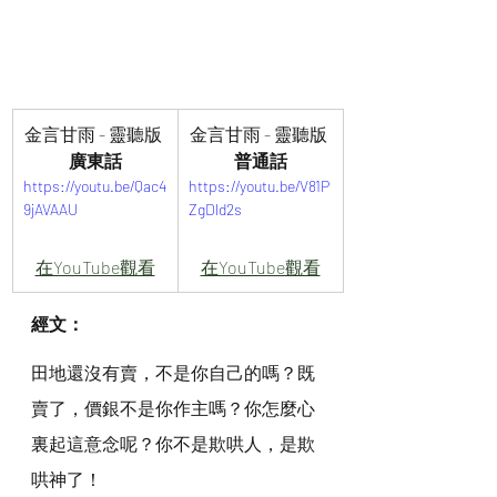
金言甘雨 - 靈聽版 
金言甘雨 - 靈聽版 
廣東話
普通話
https://youtu.be/Qac4
https://youtu.be/V81P
9jAVAAU
ZgDld2s
在YouTube觀看
在YouTube觀看
經文：
田地還沒有賣，不是你自己的嗎？既
賣了，價銀不是你作主嗎？你怎麼心
裏起這意念呢？你不是欺哄人，是欺
哄神了！