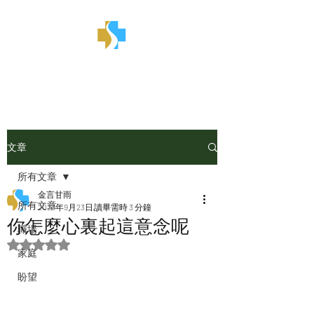
金言甘雨
文章
所有文章
金言甘雨
所有文章
2023年9月23日
讀畢需時 3 分鐘
你怎麼心裏起這意念呢
職場
評等為 NaN（最高為 5 顆星）。
家庭
盼望