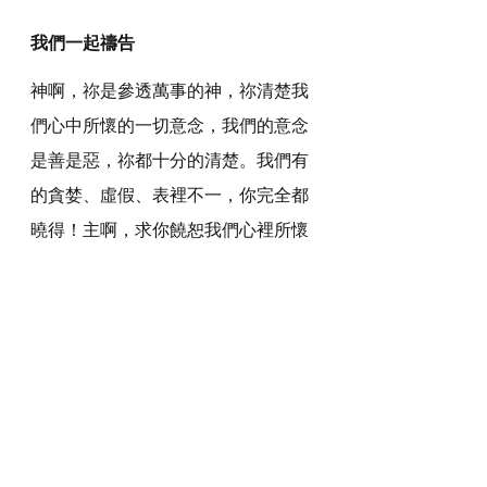
我們一起禱告
神啊，祢是參透萬事的神，祢清楚我
們心中所懷的一切意念，我們的意念
是善是惡，祢都十分的清楚。我們有
的貪婪、虛假、表裡不一，你完全都
曉得！主啊，求你饒恕我們心裡所懷
的惡念，特別是欺哄的意念，我們不
是在欺哄人，而是在欺哄聖靈。我們
要拒絕撒但，不容撒但充滿我們的心
和摒棄一切惡念，好叫我們在神和在
人面前，都沒有虧欠。
感謝神，奉主耶穌基督的聖名祈求，
阿們。