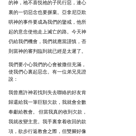
的神，祂不喜悦祂的子民行惡，連心
裏的一切惡念也要摒棄。亞拿尼亞欺
哄神的事件要成為我們的鑒戒，他所
起的意念使他走上滅亡的路。今天神
仍給我們機會，我們就應當謹慎，否
則當神的審判臨到就已經是太遲了。
我們要小心我們的心會被撒但充滿，
使我們心裏起惡念。有一位弟兄見證
說：
我曾應許神若找到失去聯絡的好友肯
歸還給我一筆巨額欠款，我就會全數
奉獻給教會。 但當我真的收到欠款，
我就改變主意。我手裏拿着收回的款
項，欲步行返教會之際，但雙腳好像