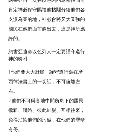
肯定神必保守賜福他拈鬮分給他們各
支派為業的地，神必會將又大又強的
國民在他們面前趕出去，這是神所應
許的。
約書亞遺命以色列人一定要謹守遵行
神的吩咐：
1 他們要大大壯膽，謹守遵行寫在摩
西律法書上的一切話，不可偏離左
右。
2 他們不可與各地中間所剩下的國民
攙雜、聯絡、彼此結親、互相往來，
免得沾染他們的污穢，在他們的罪孽
有份。