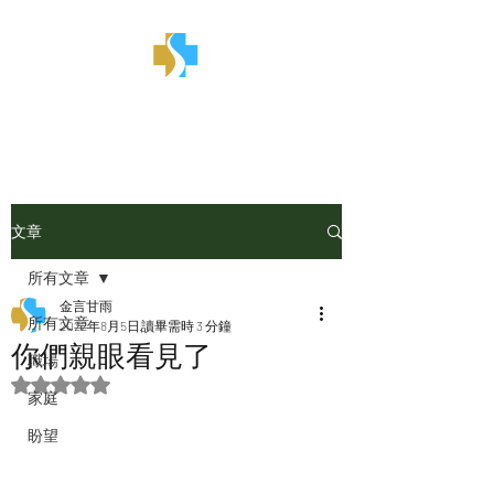
金言甘雨
文章
所有文章
金言甘雨
所有文章
2022年8月5日
讀畢需時 3 分鐘
你們親眼看見了
職場
評等為 NaN（最高為 5 顆星）。
家庭
盼望