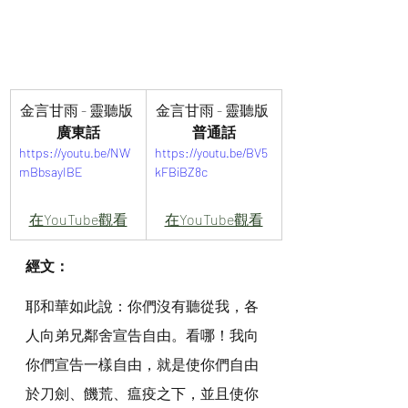
金言甘雨 - 靈聽版 
金言甘雨 - 靈聽版 
廣東話
普通話
https://youtu.be/NW
https://youtu.be/BV5
mBbsayIBE
kFBiBZ8c
在YouTube觀看
在YouTube觀看
經文：
耶和華如此說：你們沒有聽從我，各
人向弟兄鄰舍宣告自由。看哪！我向
你們宣告一樣自由，就是使你們自由
於刀劍、饑荒、瘟疫之下，並且使你