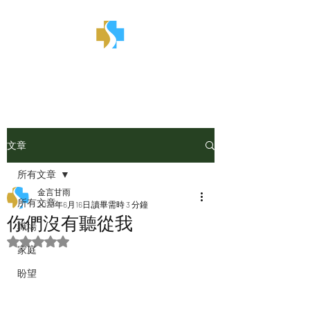
金言甘雨
文章
所有文章
金言甘雨
所有文章
2023年6月16日
讀畢需時 3 分鐘
你們沒有聽從我
職場
評等為 NaN（最高為 5 顆星）。
家庭
盼望