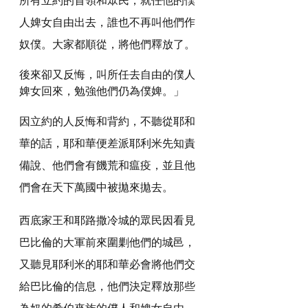
人婢女自由出去，誰也不再叫他們作
奴僕。大家都順從，將他們釋放了。
後來卻又反悔，叫所任去自由的僕人
婢女回來，勉強他們仍為僕婢。」
因立約的人反悔和背約，不聽從耶和
華的話，耶和華便差派耶利米先知責
備說、他們會有饑荒和瘟疫，並且他
們會在天下萬國中被拋來拋去。
西底家王和耶路撒冷城的眾民因看見
巴比倫的大軍前來圍剿他們的城邑，
又聽見耶利米的耶和華必會將他們交
給巴比倫的信息，他們決定釋放那些
為奴的希伯來族的僕人和婢女自由，