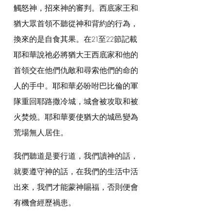
觸怒神，招來神的審判。西底家王和
猶大眾首領不聽從神和背約的行為，
換來的是自食其果。在21至22節記載
耶和華說祂必將猶大王西底家和他的
首領交在他們仇敵和尋索他們的命的
人的手中。耶和華必吩咐巴比倫的軍
隊重回耶路撒冷城，城會被攻取和被
火焚燒。耶和華要使猶大的城邑變為
荒場無人居住。
我們聽道是要行道，我們讀神的話，
就要遵守神的話，在我們的生活中活
出來，我們才能蒙神賜福，否則便會
有機會經歷禍患。