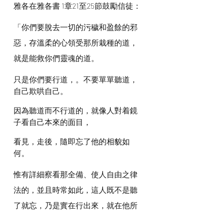
雅各在雅各書 1章21至25節鼓勵信徒：
「你們要脫去一切的污穢和盈餘的邪
惡，存溫柔的心領受那所栽種的道，
就是能救你們靈魂的道。
只是你們要行道，。不要單單聽道，
自己欺哄自己。
因為聽道而不行道的，就像人對着鏡
子看自己本來的面目，
看見，走後，隨即忘了他的相貌如
何。
惟有詳細察看那全備、使人自由之律
法的，並且時常如此，這人既不是聽
了就忘，乃是實在行出來，就在他所