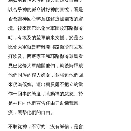
以合乎神的誡命討好神的喜悅，看是
否會讓神回心轉意緩解這被圍攻的窘
境。後來因巴比倫大軍圍攻耶路撒冷
時，有埃及的盟軍前來支援，於是巴
比倫大軍就暫時離開耶路撒冷前去攻
打埃及。西底家王和耶路撒冷眾民看
見巴比倫大軍離開他們，就後悔釋放
他們同族的僕人婢女，並強迫他們回
來仍為僕婢。這出爾反爾不把立約當
作一回事的態度，惹動神的忿怒。於
是神也向他們宣告任由刀劍饑荒瘟
疫，襲擊他們的自由。
不聽從神，不守約，沒有誠信，是會