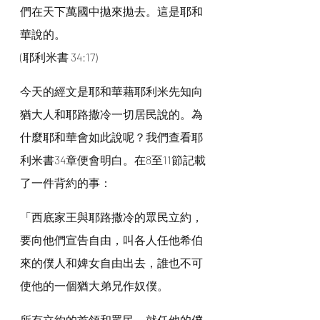
們在天下萬國中拋來拋去。這是耶和
華說的。
(耶利米書 34:17)
今天的經文是耶和華藉耶利米先知向
猶大人和耶路撒冷一切居民說的。為
什麼耶和華會如此說呢？我們查看耶
利米書34章便會明白。在8至11節記載
了一件背約的事：
「西底家王與耶路撒冷的眾民立約，
要向他們宣告自由，叫各人任他希伯
來的僕人和婢女自由出去，誰也不可
使他的一個猶大弟兄作奴僕。
所有立約的首領和眾民，就任他的僕