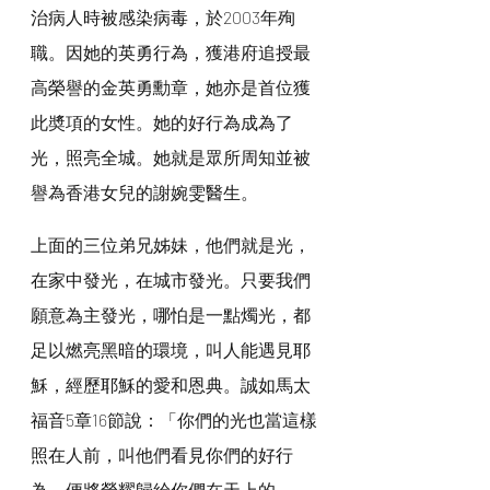
治病人時被感染病毒，於2003年殉
職。因她的英勇行為，獲港府追授最
高榮譽的金英勇勳章，她亦是首位獲
此奬項的女性。她的好行為成為了
光，照亮全城。她就是眾所周知並被
譽為香港女兒的謝婉雯醫生。
上面的三位弟兄姊妹，他們就是光，
在家中發光，在城市發光。只要我們
願意為主發光，哪怕是一點燭光，都
足以燃亮黑暗的環境，叫人能遇見耶
穌，經歷耶穌的愛和恩典。誠如馬太
福音5章16節說：「你們的光也當這樣
照在人前，叫他們看見你們的好行
為，便將榮耀歸給你們在天上的