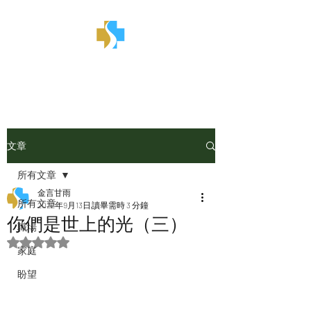
金言甘雨
文章
所有文章
金言甘雨
所有文章
2022年9月13日
讀畢需時 3 分鐘
你們是世上的光（三）
職場
評等為 NaN（最高為 5 顆星）。
家庭
盼望