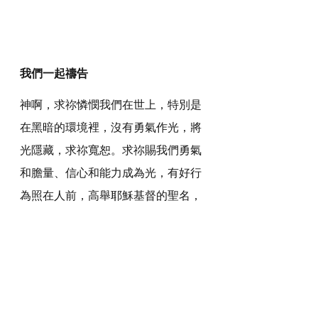
我們一起禱告
神啊，求祢憐憫我們在世上，特別是
在黑暗的環境裡，沒有勇氣作光，將
光隱藏，求祢寬恕。求祢賜我們勇氣
和膽量、信心和能力成為光，有好行
為照在人前，高舉耶穌基督的聖名，
見證神，榮耀天父。
感謝神，奉主耶穌基督的聖名祈求，
阿們
詩歌推介