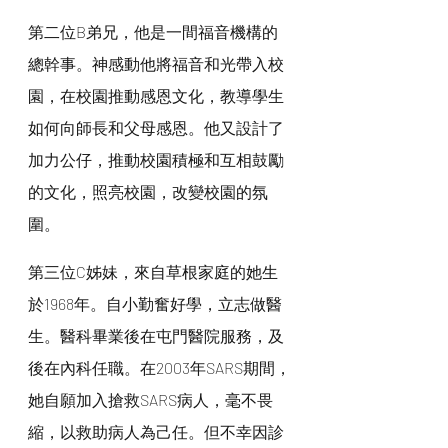
第二位B弟兄，他是一間福音機構的
總幹事。神感動他將福音和光帶入校
園，在校園推動感恩文化，教導學生
如何向師長和父母感恩。他又設計了
加力公仔，推動校園積極和互相鼓勵
的文化，照亮校園，改變校園的氛
圍。
第三位C姊妹，來自草根家庭的她生
於1968年。自小勤奮好學，立志做醫
生。醫科畢業後在屯門醫院服務，及
後在內科任職。在2003年SARS期間，
她自願加入搶救SARS病人，毫不畏
縮，以救助病人為己任。但不幸因診