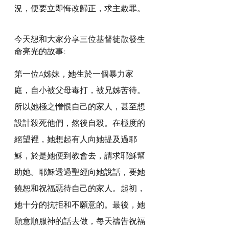
況，便要立即悔改歸正，求主赦罪。
今天想和大家分享三位基督徒散發生
命亮光的故事:
第一位A姊妹，她生於一個暴力家
庭，自小被父母毒打，被兄姊苦待。
所以她極之憎恨自己的家人，甚至想
設計殺死他們，然後自殺。在極度的
絕望裡，她想起有人向她提及過耶
穌，於是她便到教會去，請求耶穌幫
助她。耶穌透過聖經向她說話，要她
饒恕和祝福惡待自己的家人。起初，
她十分的抗拒和不願意的。最後，她
願意順服神的話去做，每天禱告祝福