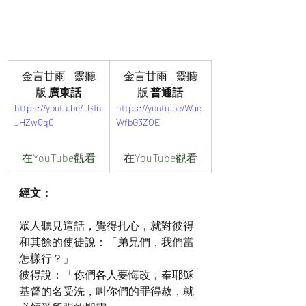
金言甘雨 - 靈聽
金言甘雨 - 靈聽
版
 廣東話
版
 普通話
https://youtu.be/_G1n
https://youtu.be/Wae
_HZwQq0
WfbG3ZOE
在YouTube觀看
在YouTube觀看
經文：
眾人聽見這話，覺得扎心，就對彼得
和其餘的使徒說：「弟兄們，我們當
怎樣行？」
彼得說：「你們各人要悔改，奉耶穌
基督的名受洗，叫你們的罪得赦，就