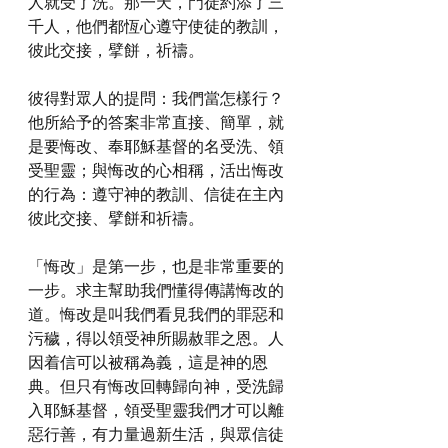
人就受了洗。那一天，門徒約添了三
千人，他們都恆心遵守使徒的教訓，
彼此交接，擘餅，祈禱。
彼得對眾人的提問：我們當怎樣行？
他所給予的答案非常直接、簡單，就
是要悔改、奉耶穌基督的名受洗、領
受聖靈；與悔改的心相稱，活出悔改
的行為：遵守神的教訓、信徒在主內
彼此交接、擘餅和祈禱。
「悔改」是第一步，也是非常重要的
一步。求主幫助我們懂得傳講悔改的
道。悔改是叫我們看見我們的罪惡和
污穢，得以領受神所賜赦罪之恩。人
因着信可以被稱為義，這是神的恩
典。但只有悔改回轉歸向神，受洗歸
入耶穌基督，領受聖靈我們才可以離
惡行善，有力量過新生活，與眾信徒