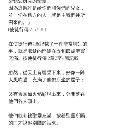
必領受所賜的聖靈。
因為這應許是給你們和你們的兒女，
並一切在遠方的人，就是主我們神所
召來的。」
(使徒行傳 2:37-39)
在使徒行傳2章記載了一件非常特別的
事，就是耶穌的門徒在五旬節被聖靈
充滿。按使徒行傳 2章2至4節記載：
忽然，從天上有響聲下來，好像一陣
大風吹過，充滿了他們所坐的屋子；
又有舌頭如火焰顯現出來，分開落在
他們各人頭上。
他們就都被聖靈充滿，按着聖靈所賜
的口才說起別國的話來。