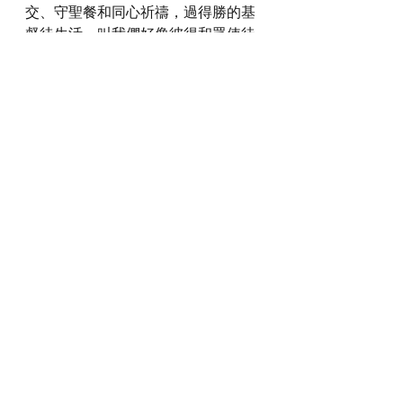
交、守聖餐和同心祈禱，過得勝的基
督徒生活，叫我們好像彼得和眾使徒
可以起來見證耶穌，得力傳揚福音。
感謝神，奉主耶穌基督的聖名祈求，
阿們。
詩歌推介
https://youtu.be/RhrJLmOY7SE?
si=Qr3wVsE7dDJD5hh9
*瀏覽者可揀選在此影片的原本來源觀
看影片 (影片來源:
https://youtu.be/RhrJLmOY7SE?
si=Qr3wVsE7dDJD5hh9
)