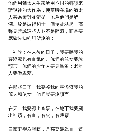
他們用猶太人生來所用不同的鄉談來
講說神的大作為，使當時在場的猶太
人甚為驚訝並猜疑，以為他們是醉
酒。於是彼得和十一個使徒站起，高
聲見證說這些人並不是醉酒，而是要
應驗先知約珥所說的：
「神說：在末後的日子，我要將我的
靈澆灌凡有血氣的。你們的兒女要說
預言；你們的少年人要見異象；老年
人要做異夢。
在那些日子，我要將我的靈澆灌我的
僕人和使女，他們就要說預言。
在天上我要顯出奇事，在地下我要顯
出神蹟，有血，有火，有煙霧。
日頭要變為黑暗，月亮要變為血；這