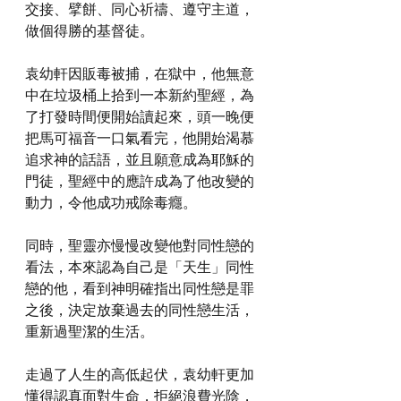
交接、擘餅、同心祈禱、遵守主道，
做個得勝的基督徒。
袁幼軒因販毒被捕，在獄中，他無意
中在垃圾桶上拾到一本新約聖經，為
了打發時間便開始讀起來，頭一晚便
把馬可福音一口氣看完，他開始渴慕
追求神的話語，並且願意成為耶穌的
門徒，聖經中的應許成為了他改變的
動力，令他成功戒除毒癮。
同時，聖靈亦慢慢改變他對同性戀的
看法，本來認為自己是「天生」同性
戀的他，看到神明確指出同性戀是罪
之後，決定放棄過去的同性戀生活，
重新過聖潔的生活。
走過了人生的高低起伏，袁幼軒更加
懂得認真面對生命，拒絕浪費光陰，