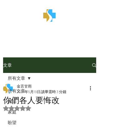
金言甘雨
文章
所有文章
金言甘雨
所有文章
2024年5月19日
讀畢需時 3 分鐘
你們各人要悔改
職場
評等為 NaN（最高為 5 顆星）。
家庭
盼望