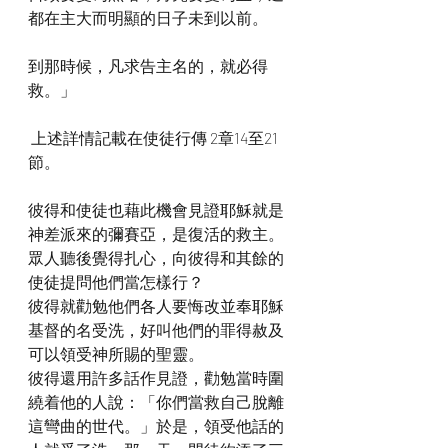
都在主大而明顯的日子未到以前。
到那時候，凡求告主名的，就必得
救。」
 上述詳情記載在使徒行傳 2章14至21
節。
彼得和使徒也藉此機會見證耶穌就是
神差派來的彌賽亞，是復活的救主。
眾人聽後覺得扎心，向彼得和其餘的
使徒提問他們當怎樣行？
彼得就勸勉他們各人要悔改並奉耶穌
基督的名受洗，好叫他們的罪得赦及
可以領受神所賜的聖靈。
彼得還用許多話作見證，勸勉當時圍
繞着他的人說：「你們當救自己脫離
這彎曲的世代。」於是，領受他話的