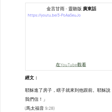
金言甘雨 - 靈聽版
 廣東話
https://youtu.be/3-PoAaSeuJo
在YouTube觀看
經文：
耶穌進了房子，瞎子就來到他跟前。耶穌說
我們信！」
(馬太福音 9:28)