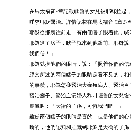
在馬太福音9章記載睚魯的女兒被耶穌拉起
呼求耶穌醫治。詳情記載在馬太福音 9章27至
耶穌從那裏往前走，有兩個瞎子跟着他，喊
耶穌進了房子，瞎子就來到他跟前。耶穌說
我們信！」
耶穌就摸他們的眼睛，說：「照着你們的信
經文所述的兩個瞎子的眼睛是看不見的，相
的事蹟，耶穌怎樣醫治大痲瘋病人、醫治百
醫治癱子、醫治血漏婦人和叫睚魯的女兒復
聲喊叫：「大衞的子孫，可憐我們吧！」
雖然兩個瞎子的眼睛是盲的，但是他們的心
晰的，他們認知和意識到耶穌是大衛的子孫