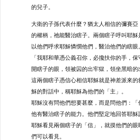
的兒子。
大衛的子孫代表什麼？猶太人相信的彌賽亞
的權柄，祂能醫治瞎子。兩個瞎子呼叫耶穌
以他們呼求耶穌憐憫他們，醫治他們的瞎眼。
「我耶和華憑公義召你，必攙扶你的手，保
開瞎子的眼，領被囚的出牢獄，領坐黑暗的
這兩個瞎子憑信心相信耶穌就是神差派來的
穌的對話中，稱耶穌為他們的「主」。
耶穌沒有問他們想要甚麼，而是問他們：「
他有醫治瞎子的能力。他們堅定地回答耶穌
耶穌看見兩個瞎子的「信」，就摸他們的眼
們可以看見。