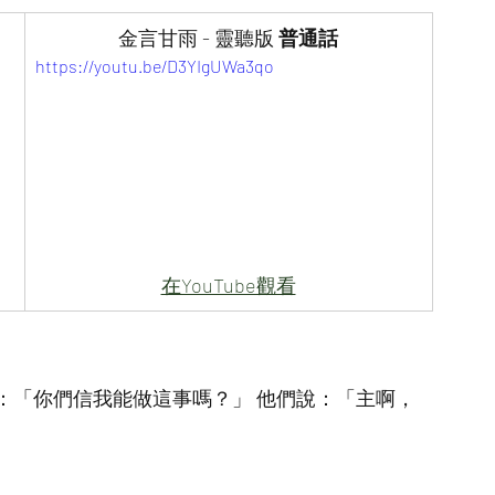
金言甘雨 - 靈聽版
 普通話
https://youtu.be/D3YIgUWa3qo
在YouTube觀看
：「你們信我能做這事嗎？」 他們說：「主啊，