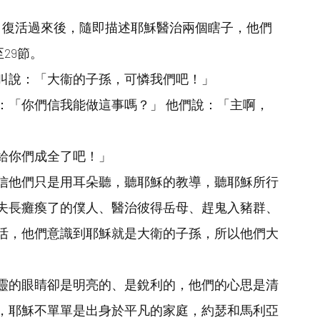
，復活過來後，隨即描述耶穌醫治兩個瞎子，他們
29節。
叫說：「大衞的子孫，可憐我們吧！」
：「你們信我能做這事嗎？」 他們說：「主啊，
給你們成全了吧！」
信他們只是用耳朵聽，聽耶穌的教導，聽耶穌所行
夫長癱瘓了的僕人、醫治彼得岳母、趕鬼入豬群、
活，他們意識到耶穌就是大衛的子孫，所以他們大
靈的眼睛卻是明亮的、是銳利的，他們的心思是清
，耶穌不單單是出身於平凡的家庭，約瑟和馬利亞