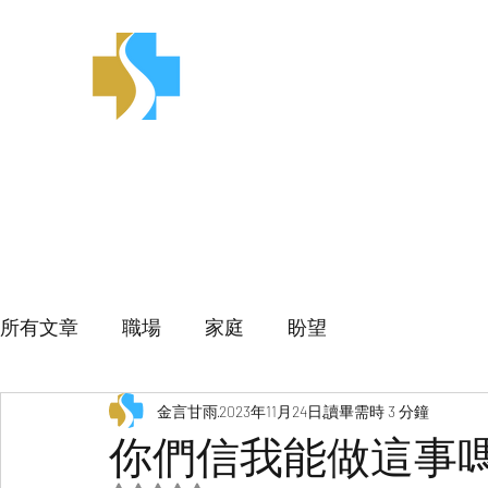
金言甘雨
所有文章
職場
家庭
盼望
金言甘雨
2023年11月24日
讀畢需時 3 分鐘
你們信我能做這事