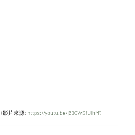
影片來源: 
https://youtu.be/j69OWSfUlhM?